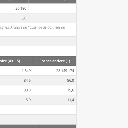
26 180
6,0
seignés. À cause de l'absence de données de
oire (49115)
France entière (1)
1 549
28 149 174
84,6
86,0
80,8
75,6
5,9
11,4