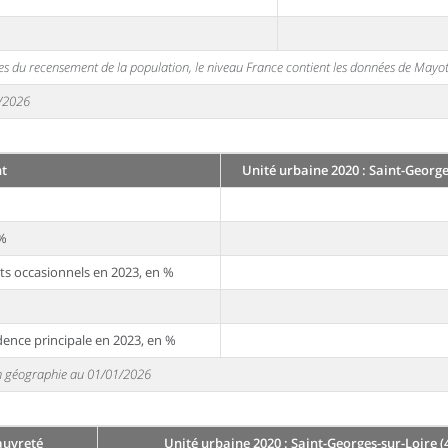
s du recensement de la population, le niveau France contient les données de Mayot
1/2026
t
Unité urbaine 2020 : Saint-George
 %
ts occasionnels en 2023, en %
dence principale en 2023, en %
 en géographie au 01/01/2026
auvreté
Unité urbaine 2020 : Saint-Georges-sur-Loire (