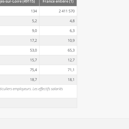
es-sur-Loire (49115)
France entière (1)
134
2 411 570
5,2
4,8
9,0
6,3
17,2
10,9
53,0
65,3
15,7
12,7
75,4
71,1
18,7
18,1
uliers employeurs. Les effectifs salariés