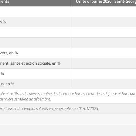
ments
Unité urbaine 2020 : Saint-Georg
en %
vers, en %
ent, santé et action sociale, en %
n %
us, en %
 et actifs la dernière semaine de décembre hors secteur de la défense et hors partic
a dernière semaine de décembre.
unérations et de l'emploi salarié) en géographie au 01/01/2025