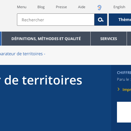
Menu
Blog
Presse
Aide
English
Thèm
DÉFINITIONS, MÉTHODES ET QUALITÉ
SERVICES
rateur de territoires -
CHIFFR
de territoires
Paru le 
Imp