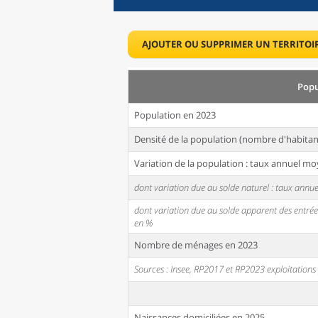
AJOUTER OU SUPPRIMER UN TERRITOI
Popu
Population en 2023
Densité de la population (nombre d'habitan
Variation de la population : taux annuel mo
dont variation due au solde naturel : taux ann
dont variation due au solde apparent des entrée
en %
Nombre de ménages en 2023
Sources : Insee, RP2017 et RP2023 exploitation
Naissances domiciliées en 2025