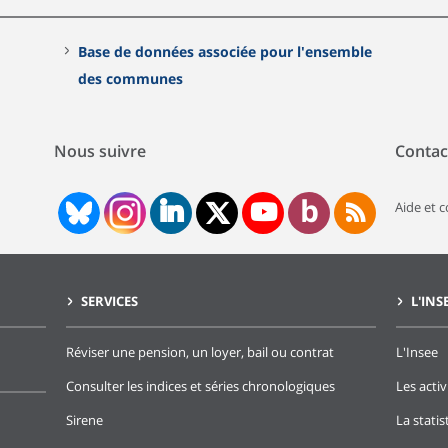
Base de données associée pour l'ensemble
des communes
Nous suivre
Contac
Aide et 
SERVICES
L'INS
Réviser une pension, un loyer, bail ou contrat
L'Insee
Consulter les indices et séries chronologiques
Les activ
Sirene
La stati