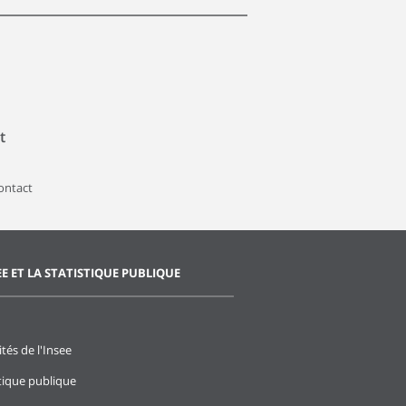
t
contact
EE ET LA STATISTIQUE PUBLIQUE
ités de l'Insee
stique publique