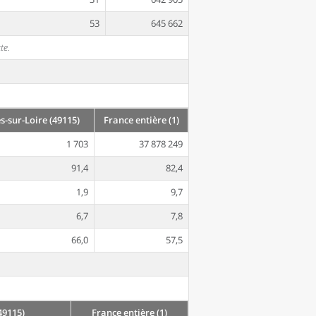
53
645 662
te.
s-sur-Loire (49115)
France entière (1)
1 703
37 878 249
91,4
82,4
1,9
9,7
6,7
7,8
66,0
57,5
49115)
France entière (1)