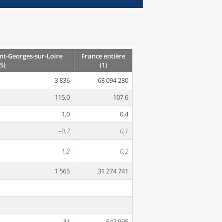
int-Georges-sur-Loire
France entière
5)
(1)
3 836
68 094 280
115,0
107,6
1,0
0,4
–0,2
0,1
1,2
0,2
1 565
31 274 741
31
642 905