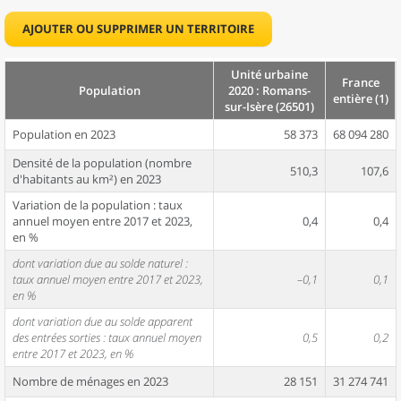
AJOUTER OU SUPPRIMER UN TERRITOIRE
Unité urbaine
France
Population
2020 : Romans-
entière (1)
sur-Isère (26501)
Population en 2023
58 373
68 094 280
Densité de la population (nombre
510,3
107,6
d'habitants au km²) en 2023
Variation de la population : taux
annuel moyen entre 2017 et 2023,
0,4
0,4
en %
dont variation due au solde naturel :
taux annuel moyen entre 2017 et 2023,
–0,1
0,1
en %
dont variation due au solde apparent
des entrées sorties : taux annuel moyen
0,5
0,2
entre 2017 et 2023, en %
Nombre de ménages en 2023
28 151
31 274 741