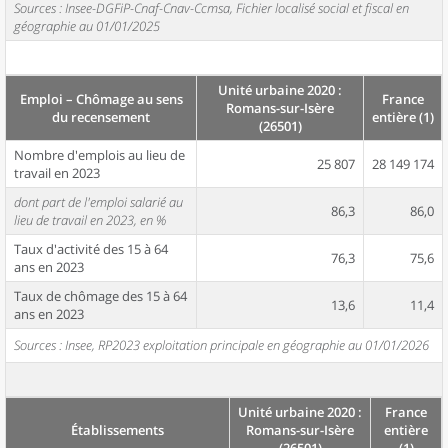
Sources : Insee-DGFiP-Cnaf-Cnav-Ccmsa, Fichier localisé social et fiscal en
géographie au 01/01/2025
Unité urbaine 2020 :
Emploi – Chômage au sens
France
Romans-sur-Isère
du recensement
entière (1)
(26501)
Nombre d'emplois au lieu de
25 807
28 149 174
travail en 2023
dont part de l'emploi salarié au
86,3
86,0
lieu de travail en 2023, en %
Taux d'activité des 15 à 64
76,3
75,6
ans en 2023
Taux de chômage des 15 à 64
13,6
11,4
ans en 2023
Sources : Insee, RP2023 exploitation principale en géographie au 01/01/2026
Unité urbaine 2020 :
France
Établissements
Romans-sur-Isère
entière