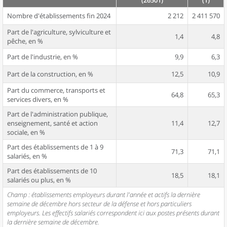
(26501)
(1)
Nombre d'établissements fin 2024
2 212
2 411 570
Part de l'agriculture, sylviculture et
1,4
4,8
pêche, en %
Part de l'industrie, en %
9,9
6,3
Part de la construction, en %
12,5
10,9
Part du commerce, transports et
64,8
65,3
services divers, en %
Part de l'administration publique,
enseignement, santé et action
11,4
12,7
sociale, en %
Part des établissements de 1 à 9
71,3
71,1
salariés, en %
Part des établissements de 10
18,5
18,1
salariés ou plus, en %
Champ : établissements employeurs durant l'année et actifs la dernière
semaine de décembre hors secteur de la défense et hors particuliers
employeurs. Les effectifs salariés correspondent ici aux postes présents durant
la dernière semaine de décembre.