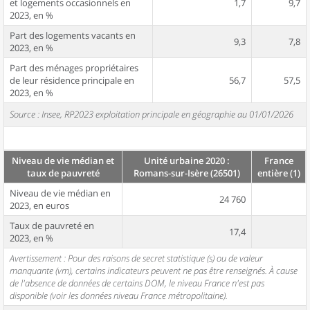
et logements occasionnels en
1,7
9,7
2023, en %
Part des logements vacants en
9,3
7,8
2023, en %
Part des ménages propriétaires
de leur résidence principale en
56,7
57,5
2023, en %
Source : Insee, RP2023 exploitation principale en géographie au 01/01/2026
Niveau de vie médian et
Unité urbaine 2020 :
France
taux de pauvreté
Romans-sur-Isère (26501)
entière (1)
Niveau de vie médian en
24 760
2023, en euros
Taux de pauvreté en
17,4
2023, en %
Avertissement : Pour des raisons de secret statistique (s) ou de valeur
manquante (vm), certains indicateurs peuvent ne pas être renseignés. À cause
de l'absence de données de certains DOM, le niveau France n'est pas
disponible (voir les données niveau France métropolitaine).