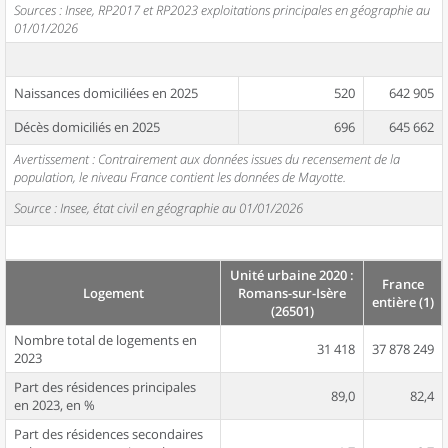
Sources : Insee, RP2017 et RP2023 exploitations principales en géographie au
01/01/2026
Naissances domiciliées en 2025
520
642 905
Décès domiciliés en 2025
696
645 662
Avertissement : Contrairement aux données issues du recensement de la
population, le niveau France contient les données de Mayotte.
Source : Insee, état civil en géographie au 01/01/2026
Unité urbaine 2020 :
France
Logement
Romans-sur-Isère
entière (1)
(26501)
Nombre total de logements en
31 418
37 878 249
2023
Part des résidences principales
89,0
82,4
en 2023, en %
Part des résidences secondaires