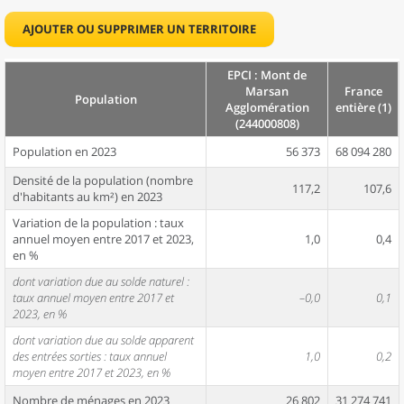
AJOUTER OU SUPPRIMER UN TERRITOIRE
EPCI : Mont de
Marsan
France
Population
Agglomération
entière (1)
(244000808)
Population en 2023
56 373
68 094 280
Densité de la population (nombre
117,2
107,6
d'habitants au km²) en 2023
Variation de la population : taux
annuel moyen entre 2017 et 2023,
1,0
0,4
en %
dont variation due au solde naturel :
taux annuel moyen entre 2017 et
–0,0
0,1
2023, en %
dont variation due au solde apparent
des entrées sorties : taux annuel
1,0
0,2
moyen entre 2017 et 2023, en %
Nombre de ménages en 2023
26 802
31 274 741