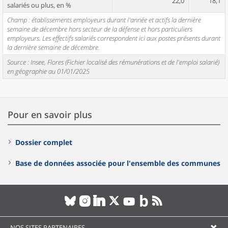
22,0
18,1
salariés ou plus, en %
Champ : établissements employeurs durant l'année et actifs la dernière
semaine de décembre hors secteur de la défense et hors particuliers
employeurs. Les effectifs salariés correspondent ici aux postes présents durant
la dernière semaine de décembre.
Source : Insee, Flores (Fichier localisé des rémunérations et de l'emploi salarié)
en géographie au 01/01/2025
Pour en savoir plus
Dossier complet
Base de données associée pour l'ensemble des communes
NOS SITES PARTENAIRES