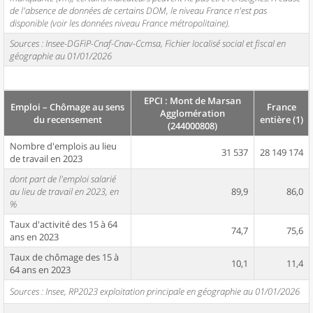
de l'absence de données de certains DOM, le niveau France n'est pas
disponible (voir les données niveau France métropolitaine).
Sources : Insee-DGFiP-Cnaf-Cnav-Ccmsa, Fichier localisé social et fiscal en
géographie au 01/01/2026
EPCI : Mont de Marsan
Emploi – Chômage au sens
France
Agglomération
du recensement
entière (1)
(244000808)
Nombre d'emplois au lieu
31 537
28 149 174
de travail en 2023
dont part de l'emploi salarié
au lieu de travail en 2023, en
89,9
86,0
%
Taux d'activité des 15 à 64
74,7
75,6
ans en 2023
Taux de chômage des 15 à
10,1
11,4
64 ans en 2023
Sources : Insee, RP2023 exploitation principale en géographie au 01/01/2026