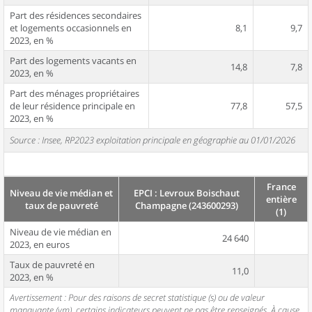
Part des résidences secondaires
et logements occasionnels en
8,1
9,7
2023, en %
Part des logements vacants en
14,8
7,8
2023, en %
Part des ménages propriétaires
de leur résidence principale en
77,8
57,5
2023, en %
Source : Insee, RP2023 exploitation principale en géographie au 01/01/2026
France
Niveau de vie médian et
EPCI : Levroux Boischaut
entière
taux de pauvreté
Champagne (243600293)
(1)
Niveau de vie médian en
24 640
2023, en euros
Taux de pauvreté en
11,0
2023, en %
Avertissement : Pour des raisons de secret statistique (s) ou de valeur
manquante (vm), certains indicateurs peuvent ne pas être renseignés. À cause