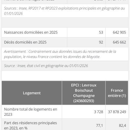
Sources : Insee, RP2017 et RP2023 exploitations principales en géographie au
01/01/2026
Naissances domiciliées en 2025
53
642 905
Décès domiciliés en 2025
92
645 662
Avertissement : Contrairement aux données issues du recensement de la
population, le niveau France contient les données de Mayotte.
Source : Insee, état civil en géographie au 01/01/2026
EPCI : Levroux
Boischaut
France
Logement
Champagne
entière (1)
(243600293)
Nombre total de logements en
3 728
37 878 249
2023
Part des résidences principales
77,1
82,4
en 2023, en %