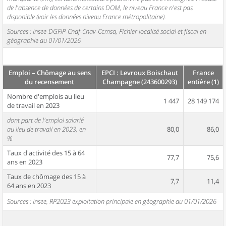
de l'absence de données de certains DOM, le niveau France n'est pas
disponible (voir les données niveau France métropolitaine).
Sources : Insee-DGFiP-Cnaf-Cnav-Ccmsa, Fichier localisé social et fiscal en
géographie au 01/01/2026
Emploi – Chômage au sens
EPCI : Levroux Boischaut
France
du recensement
Champagne (243600293)
entière (1)
Nombre d'emplois au lieu
1 447
28 149 174
de travail en 2023
dont part de l'emploi salarié
au lieu de travail en 2023, en
80,0
86,0
%
Taux d'activité des 15 à 64
77,7
75,6
ans en 2023
Taux de chômage des 15 à
7,7
11,4
64 ans en 2023
Sources : Insee, RP2023 exploitation principale en géographie au 01/01/2026