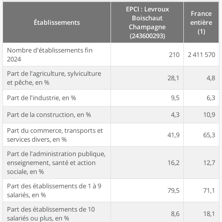
EPCI : Levroux
France
Boischaut
Établissements
entière
Champagne
(1)
(243600293)
Nombre d'établissements fin
210
2 411 570
2024
Part de l'agriculture, sylviculture
28,1
4,8
et pêche, en %
Part de l'industrie, en %
9,5
6,3
Part de la construction, en %
4,3
10,9
Part du commerce, transports et
41,9
65,3
services divers, en %
Part de l'administration publique,
enseignement, santé et action
16,2
12,7
sociale, en %
Part des établissements de 1 à 9
79,5
71,1
salariés, en %
Part des établissements de 10
8,6
18,1
salariés ou plus, en %