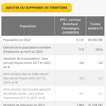
AJOUTER OU SUPPRIMER UN TERRITOIRE
EPCI : Levroux
Boischaut
France
Population
Champagne
entière (1)
(243600293)
Population en 2023
6 137
68 094 280
Densité de la population (nombre
17,9
107,6
d'habitants au km²) en 2023
Variation de la population : taux
annuel moyen entre 2017 et 2023,
–0,6
0,4
en %
dont variation due au solde naturel :
taux annuel moyen entre 2017 et
–0,5
0,1
2023, en %
dont variation due au solde apparent
des entrées sorties : taux annuel
–0,1
0,2
moyen entre 2017 et 2023, en %
Nombre de ménages en 2023
2 865
31 274 741