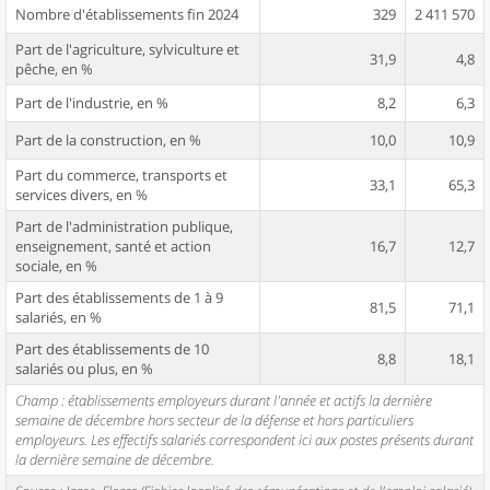
Nombre d'établissements fin 2024
329
2 411 570
Part de l'agriculture, sylviculture et
31,9
4,8
pêche, en %
Part de l'industrie, en %
8,2
6,3
Part de la construction, en %
10,0
10,9
Part du commerce, transports et
33,1
65,3
services divers, en %
Part de l'administration publique,
enseignement, santé et action
16,7
12,7
sociale, en %
Part des établissements de 1 à 9
81,5
71,1
salariés, en %
Part des établissements de 10
8,8
18,1
salariés ou plus, en %
Champ : établissements employeurs durant l'année et actifs la dernière
semaine de décembre hors secteur de la défense et hors particuliers
employeurs. Les effectifs salariés correspondent ici aux postes présents durant
la dernière semaine de décembre.