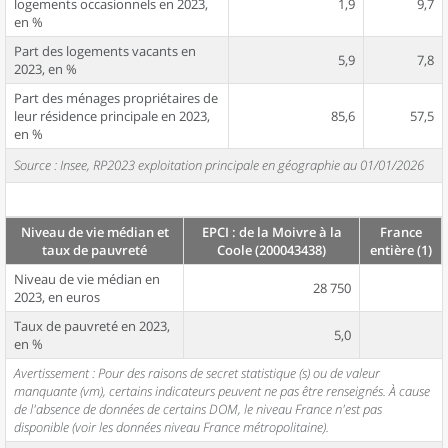
logements occasionnels en 2023,
1,9
9,7
en %
Part des logements vacants en
5,9
7,8
2023, en %
Part des ménages propriétaires de
leur résidence principale en 2023,
85,6
57,5
en %
Source : Insee, RP2023 exploitation principale en géographie au 01/01/2026
Niveau de vie médian et
EPCI : de la Moivre à la
France
taux de pauvreté
Coole (200043438)
entière (1)
Niveau de vie médian en
28 750
2023, en euros
Taux de pauvreté en 2023,
5,0
en %
Avertissement : Pour des raisons de secret statistique (s) ou de valeur
manquante (vm), certains indicateurs peuvent ne pas être renseignés. À cause
de l'absence de données de certains DOM, le niveau France n'est pas
disponible (voir les données niveau France métropolitaine).