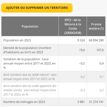
AJOUTER OU SUPPRIMER UN TERRITOIRE
EPCI : de la
Moivre à la
France
Population
Coole
entière (1)
(200043438)
Population en 2023
9 324
68 094 280
Densité de la population (nombre
19,0
107,6
d'habitants au km²) en 2023
Variation de la population : taux
annuel moyen entre 2017 et 2023, en
–0,5
0,4
%
dont variation due au solde naturel : taux
–0,2
0,1
annuel moyen entre 2017 et 2023, en %
dont variation due au solde apparent des
entrées sorties : taux annuel moyen entre
–0,3
0,2
2017 et 2023, en %
Nombre de ménages en 2023
3 881
31 274 741