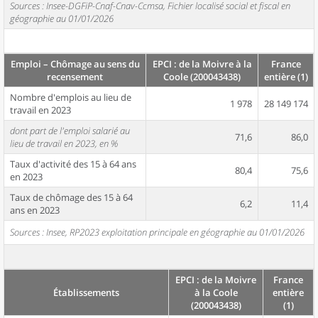
Sources : Insee-DGFiP-Cnaf-Cnav-Ccmsa, Fichier localisé social et fiscal en
géographie au 01/01/2026
Emploi – Chômage au sens du
EPCI : de la Moivre à la
France
recensement
Coole (200043438)
entière (1)
Nombre d'emplois au lieu de
1 978
28 149 174
travail en 2023
dont part de l'emploi salarié au
71,6
86,0
lieu de travail en 2023, en %
Taux d'activité des 15 à 64 ans
80,4
75,6
en 2023
Taux de chômage des 15 à 64
6,2
11,4
ans en 2023
Sources : Insee, RP2023 exploitation principale en géographie au 01/01/2026
EPCI : de la Moivre
France
Établissements
à la Coole
entière
(200043438)
(1)