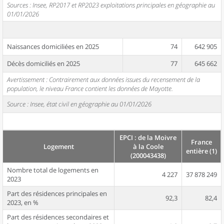
Sources : Insee, RP2017 et RP2023 exploitations principales en géographie au
01/01/2026
Naissances domiciliées en 2025
74
642 905
Décès domiciliés en 2025
77
645 662
Avertissement : Contrairement aux données issues du recensement de la
population, le niveau France contient les données de Mayotte.
Source : Insee, état civil en géographie au 01/01/2026
EPCI : de la Moivre
France
Logement
à la Coole
entière (1)
(200043438)
Nombre total de logements en
4 227
37 878 249
2023
Part des résidences principales en
92,3
82,4
2023, en %
Part des résidences secondaires et