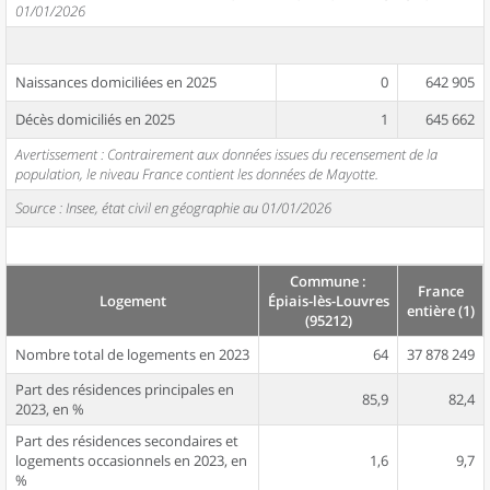
01/01/2026
Naissances domiciliées en 2025
0
642 905
Décès domiciliés en 2025
1
645 662
Avertissement : Contrairement aux données issues du recensement de la
population, le niveau France contient les données de Mayotte.
Source : Insee, état civil en géographie au 01/01/2026
Commune :
France
Logement
Épiais-lès-Louvres
entière (1)
(95212)
Nombre total de logements en 2023
64
37 878 249
Part des résidences principales en
85,9
82,4
2023, en %
Part des résidences secondaires et
logements occasionnels en 2023, en
1,6
9,7
%