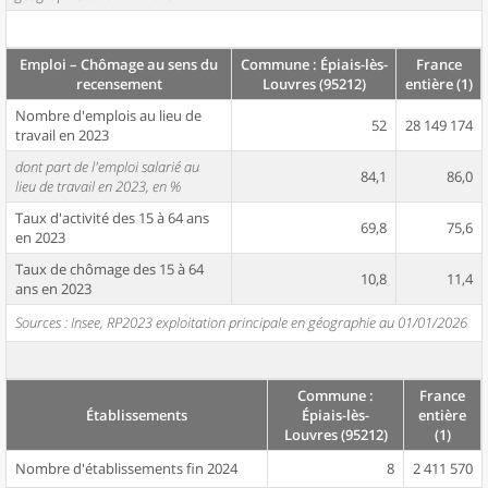
Emploi – Chômage au sens du
Commune : Épiais-lès-
France
recensement
Louvres (95212)
entière (1)
Nombre d'emplois au lieu de
52
28 149 174
travail en 2023
dont part de l'emploi salarié au
84,1
86,0
lieu de travail en 2023, en %
Taux d'activité des 15 à 64 ans
69,8
75,6
en 2023
Taux de chômage des 15 à 64
10,8
11,4
ans en 2023
Sources : Insee, RP2023 exploitation principale en géographie au 01/01/2026
Commune :
France
Établissements
Épiais-lès-
entière
Louvres (95212)
(1)
Nombre d'établissements fin 2024
8
2 411 570