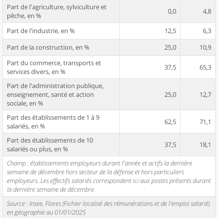
Part de l'agriculture, sylviculture et
0,0
4,8
pêche, en %
Part de l'industrie, en %
12,5
6,3
Part de la construction, en %
25,0
10,9
Part du commerce, transports et
37,5
65,3
services divers, en %
Part de l'administration publique,
enseignement, santé et action
25,0
12,7
sociale, en %
Part des établissements de 1 à 9
62,5
71,1
salariés, en %
Part des établissements de 10
37,5
18,1
salariés ou plus, en %
Champ : établissements employeurs durant l'année et actifs la dernière
semaine de décembre hors secteur de la défense et hors particuliers
employeurs. Les effectifs salariés correspondent ici aux postes présents durant
la dernière semaine de décembre.
Source : Insee, Flores (Fichier localisé des rémunérations et de l'emploi salarié)
en géographie au 01/01/2025