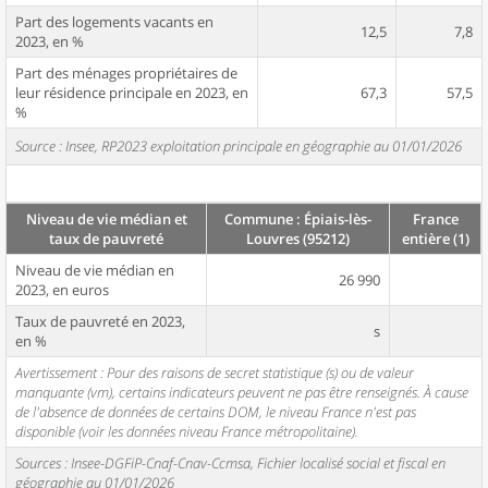
Part des logements vacants en
12,5
7,8
2023, en %
Part des ménages propriétaires de
leur résidence principale en 2023, en
67,3
57,5
%
Source : Insee, RP2023 exploitation principale en géographie au 01/01/2026
Niveau de vie médian et
Commune : Épiais-lès-
France
taux de pauvreté
Louvres (95212)
entière (1)
Niveau de vie médian en
26 990
2023, en euros
Taux de pauvreté en 2023,
s
en %
Avertissement : Pour des raisons de secret statistique (s) ou de valeur
manquante (vm), certains indicateurs peuvent ne pas être renseignés. À cause
de l'absence de données de certains DOM, le niveau France n'est pas
disponible (voir les données niveau France métropolitaine).
Sources : Insee-DGFiP-Cnaf-Cnav-Ccmsa, Fichier localisé social et fiscal en
géographie au 01/01/2026