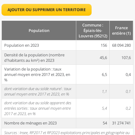
AJOUTER OU SUPPRIMER UN TERRITOIRE
Commune :
France
Population
Épiais-lès-
entière (1)
Louvres (95212)
Population en 2023
156
68 094 280
Densité de la population (nombre
45,6
107,6
d'habitants au km²) en 2023
Variation de la population : taux
annuel moyen entre 2017 et 2023, en
6,5
0,4
%
dont variation due au solde naturel : taux
1,1
0,1
annuel moyen entre 2017 et 2023, en %
dont variation due au solde apparent des
entrées sorties : taux annuel moyen entre
5,4
0,2
2017 et 2023, en %
Nombre de ménages en 2023
54
31 274 741
Sources : Insee, RP2017 et RP2023 exploitations principales en géographie au