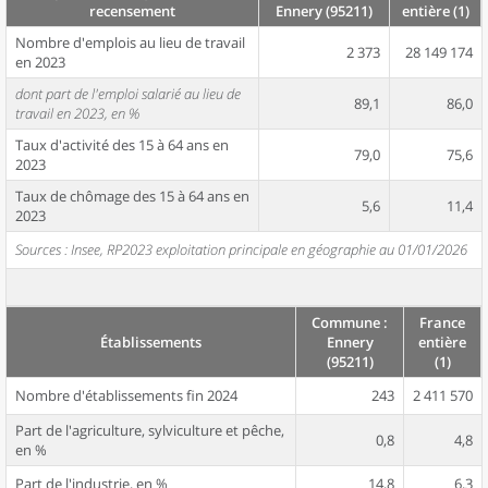
recensement
Ennery (95211)
entière (1)
Nombre d'emplois au lieu de travail
2 373
28 149 174
en 2023
dont part de l'emploi salarié au lieu de
89,1
86,0
travail en 2023, en %
Taux d'activité des 15 à 64 ans en
79,0
75,6
2023
Taux de chômage des 15 à 64 ans en
5,6
11,4
2023
Sources : Insee, RP2023 exploitation principale en géographie au 01/01/2026
Commune :
France
Établissements
Ennery
entière
(95211)
(1)
Nombre d'établissements fin 2024
243
2 411 570
Part de l'agriculture, sylviculture et pêche,
0,8
4,8
en %
Part de l'industrie, en %
14,8
6,3