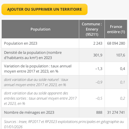
AJOUTER OU SUPPRIMER UN TERRITOIRE
Commune :
France
Population
Ennery
entière (1)
(95211)
Population en 2023
2 243
68 094 280
Densité de la population (nombre
301,9
107,6
d'habitants au km²) en 2023
Variation de la population : taux annuel
–1,3
0,4
moyen entre 2017 et 2023, en %
dont variation due au solde naturel : taux
–0,9
0,1
annuel moyen entre 2017 et 2023, en %
dont variation due au solde apparent des
entrées sorties : taux annuel moyen entre 2017
–0,5
0,2
et 2023, en %
Nombre de ménages en 2023
888
31 274 741
Sources : Insee, RP2017 et RP2023 exploitations principales en géographie au
01/01/2026