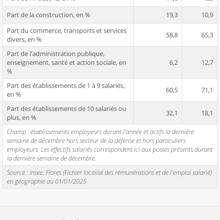
Part de la construction, en %
19,3
10,9
Part du commerce, transports et services
58,8
65,3
divers, en %
Part de l'administration publique,
enseignement, santé et action sociale, en
6,2
12,7
%
Part des établissements de 1 à 9 salariés,
60,5
71,1
en %
Part des établissements de 10 salariés ou
32,1
18,1
plus, en %
Champ : établissements employeurs durant l'année et actifs la dernière
semaine de décembre hors secteur de la défense et hors particuliers
employeurs. Les effectifs salariés correspondent ici aux postes présents durant
la dernière semaine de décembre.
Source : Insee, Flores (Fichier localisé des rémunérations et de l'emploi salarié)
en géographie au 01/01/2025