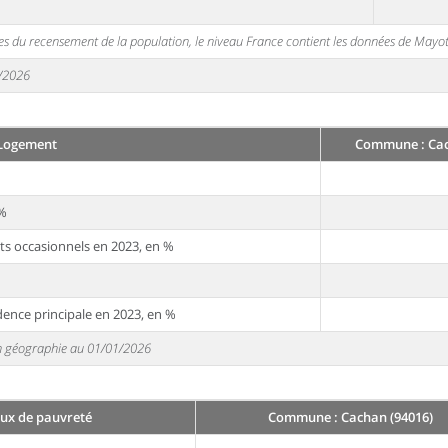
s du recensement de la population, le niveau France contient les données de Mayot
1/2026
Logement
Commune : Cac
 %
ts occasionnels en 2023, en %
dence principale en 2023, en %
 en géographie au 01/01/2026
aux de pauvreté
Commune : Cachan (94016)