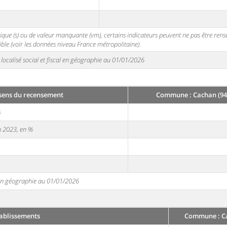
stique (s) ou de valeur manquante (vm), certains indicateurs peuvent ne pas être ren
ble (voir les données niveau France métropolitaine).
localisé social et fiscal en géographie au 01/01/2026
sens du recensement
Commune : Cachan (94
3
en 2023, en %
e en géographie au 01/01/2026
ablissements
Commune : Ca