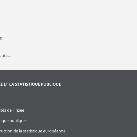
t
contact
EE ET LA STATISTIQUE PUBLIQUE
ités de l'Insee
stique publique
ruction de la statistique européenne