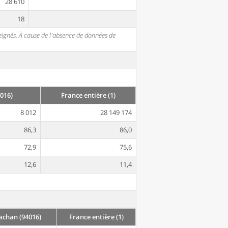
28 610
18
seignés. À cause de l'absence de données de
016)
France entière (1)
8 012
28 149 174
86,3
86,0
72,9
75,6
12,6
11,4
chan (94016)
France entière (1)