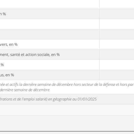
en %
vers, en %
ent, santé et action sociale, en %
n %
us, en %
 et actifs la dernière semaine de décembre hors secteur de la défense et hors partic
a dernière semaine de décembre.
unérations et de l'emploi salarié) en géographie au 01/01/2025