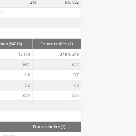
219
645 662
te.
han (94016)
France entière (1)
15 178
37 878 249
93,1
82,4
1,6
9,7
5,2
7,8
37,4
57,5
France entière (1)