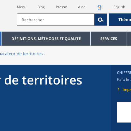
Menu
Blog
Presse
Aide
English
Thèm
DÉFINITIONS, MÉTHODES ET QUALITÉ
SERVICES
rateur de territoires -
CHIFFR
de territoires
Paru le 
Imp