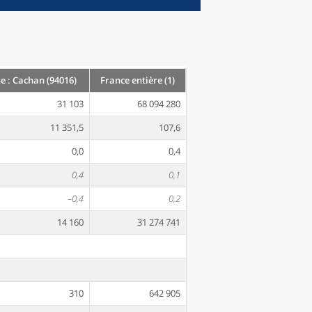
: Cachan (94016)
France entière (1)
31 103
68 094 280
11 351,5
107,6
0,0
0,4
0,4
0,1
–0,4
0,2
14 160
31 274 741
310
642 905