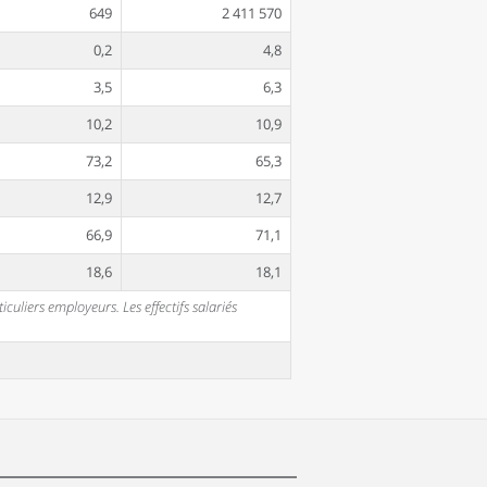
649
2 411 570
0,2
4,8
3,5
6,3
10,2
10,9
73,2
65,3
12,9
12,7
66,9
71,1
18,6
18,1
uliers employeurs. Les effectifs salariés