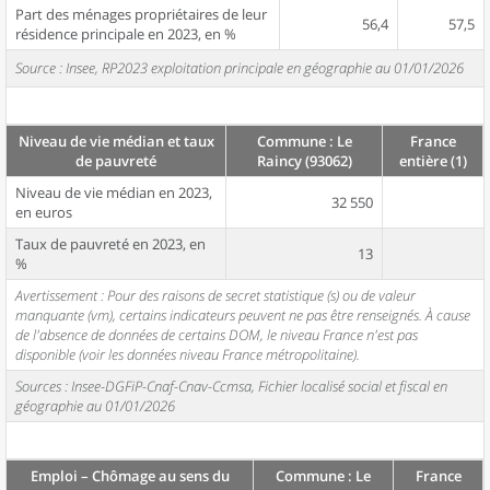
Part des ménages propriétaires de leur
56,4
57,5
résidence principale en 2023, en %
Source : Insee, RP2023 exploitation principale en géographie au 01/01/2026
Niveau de vie médian et taux
Commune : Le
France
de pauvreté
Raincy (93062)
entière (1)
Niveau de vie médian en 2023,
32 550
en euros
Taux de pauvreté en 2023, en
13
%
Avertissement : Pour des raisons de secret statistique (s) ou de valeur
manquante (vm), certains indicateurs peuvent ne pas être renseignés. À cause
de l'absence de données de certains DOM, le niveau France n'est pas
disponible (voir les données niveau France métropolitaine).
Sources : Insee-DGFiP-Cnaf-Cnav-Ccmsa, Fichier localisé social et fiscal en
géographie au 01/01/2026
Emploi – Chômage au sens du
Commune : Le
France