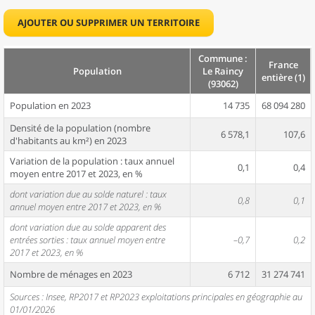
AJOUTER OU SUPPRIMER UN TERRITOIRE
Commune :
France
Population
Le Raincy
entière (1)
(93062)
Population en 2023
14 735
68 094 280
Densité de la population (nombre
6 578,1
107,6
d'habitants au km²) en 2023
Variation de la population : taux annuel
0,1
0,4
moyen entre 2017 et 2023, en %
dont variation due au solde naturel : taux
0,8
0,1
annuel moyen entre 2017 et 2023, en %
dont variation due au solde apparent des
entrées sorties : taux annuel moyen entre
–0,7
0,2
2017 et 2023, en %
Nombre de ménages en 2023
6 712
31 274 741
Sources : Insee, RP2017 et RP2023 exploitations principales en géographie au
01/01/2026