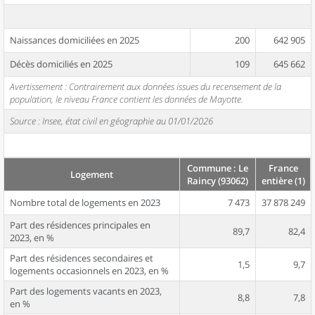
Naissances domiciliées en 2025
200
642 905
Décès domiciliés en 2025
109
645 662
Avertissement : Contrairement aux données issues du recensement de la
population, le niveau France contient les données de Mayotte.
Source : Insee, état civil en géographie au 01/01/2026
Commune : Le
France
Logement
Raincy (93062)
entière (1)
Nombre total de logements en 2023
7 473
37 878 249
Part des résidences principales en
89,7
82,4
2023, en %
Part des résidences secondaires et
1,5
9,7
logements occasionnels en 2023, en %
Part des logements vacants en 2023,
8,8
7,8
en %