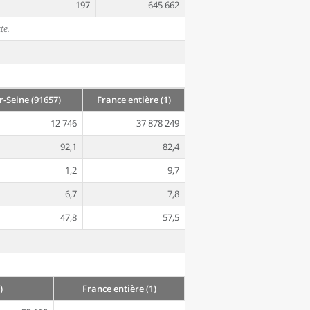
197
645 662
te.
-Seine (91657)
France entière (1)
12 746
37 878 249
92,1
82,4
1,2
9,7
6,7
7,8
47,8
57,5
)
France entière (1)