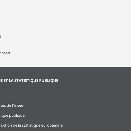
t
contact
EE ET LA STATISTIQUE PUBLIQUE
ités de l'Insee
stique publique
ruction de la statistique européenne