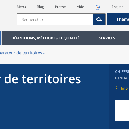
Menu
Blog
Presse
Aide
English
Thèm
DÉFINITIONS, MÉTHODES ET QUALITÉ
SERVICES
rateur de territoires -
CHIFFR
de territoires
Paru le 
Imp