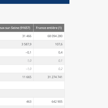
ux-sur-Seine (91657)
France entière (1)
31 466
68 094 280
3 587,9
107,6
–0,1
0,4
1,0
0,1
–1,0
0,2
11 665
31 274 741
463
642 905