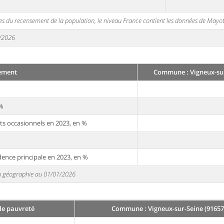
s du recensement de la population, le niveau France contient les données de Mayot
1/2026
ement
Commune : Vigneux-sur
 %
ts occasionnels en 2023, en %
dence principale en 2023, en %
 en géographie au 01/01/2026
de pauvreté
Commune : Vigneux-sur-Seine (91657