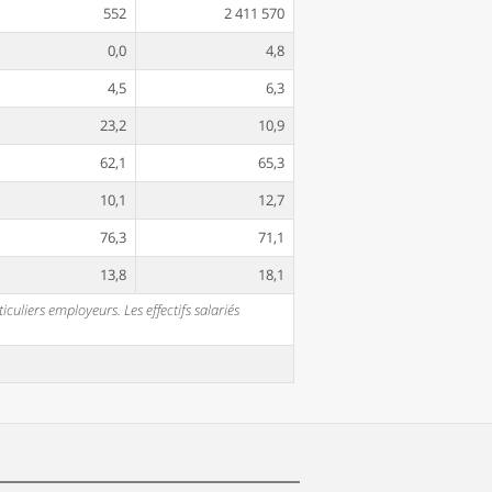
552
2 411 570
0,0
4,8
4,5
6,3
23,2
10,9
62,1
65,3
10,1
12,7
76,3
71,1
13,8
18,1
uliers employeurs. Les effectifs salariés