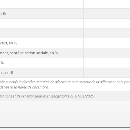
en %
vers, en %
ent, santé et action sociale, en %
n %
us, en %
 et actifs la dernière semaine de décembre hors secteur de la défense et hors partic
a dernière semaine de décembre.
unérations et de l'emploi salarié) en géographie au 01/01/2025