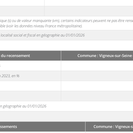
stique (s) ou de valeur manquante (vm), certains indicateurs peuvent ne pas être ren
ble (voir les données niveau France métropolitaine).
localisé social et fiscal en géographie au 01/01/2026
 du recensement
Commune : Vigneux-sur-Seine 
3
en 2023, en %
e en géographie au 01/01/2026
issements
Commune : Vigneux-su