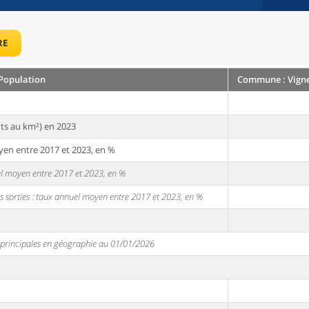
RE
Population
Commune : Vigne
ts au km²) en 2023
yen entre 2017 et 2023, en %
uel moyen entre 2017 et 2023, en %
s sorties : taux annuel moyen entre 2017 et 2023, en %
s principales en géographie au 01/01/2026