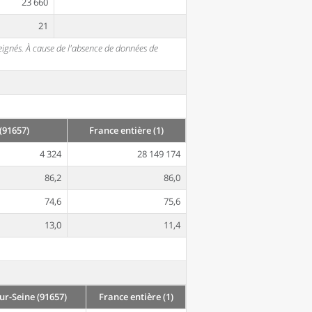
23 660
21
seignés. À cause de l'absence de données de
(91657)
France entière (1)
4 324
28 149 174
86,2
86,0
74,6
75,6
13,0
11,4
r-Seine (91657)
France entière (1)