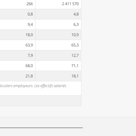
266
2 411 570
0,8
4,8
9,4
6,3
18,0
10,9
63,9
65,3
7,9
12,7
68,0
71,1
21,8
18,1
uliers employeurs. Les effectifs salariés