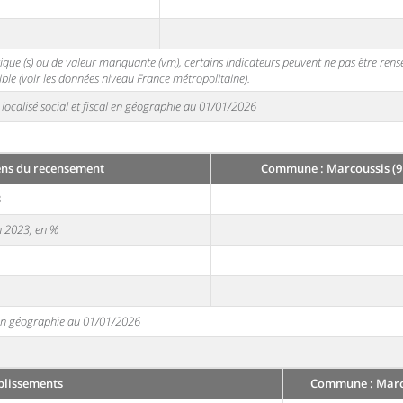
stique (s) ou de valeur manquante (vm), certains indicateurs peuvent ne pas être ren
ble (voir les données niveau France métropolitaine).
localisé social et fiscal en géographie au 01/01/2026
ens du recensement
Commune : Marcoussis (9
3
en 2023, en %
e en géographie au 01/01/2026
blissements
Commune : Marco