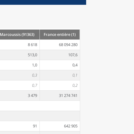
Marcoussis (91363)
France entière (1)
8 618
68 094 280
513,0
107,6
1,0
0,4
0,3
0,1
0,7
0,2
3 479
31 274 741
91
642 905