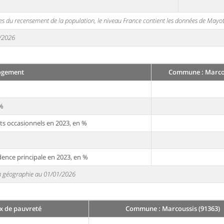
s du recensement de la population, le niveau France contient les données de Mayot
1/2026
ogement
Commune : Marcou
 %
ts occasionnels en 2023, en %
dence principale en 2023, en %
 en géographie au 01/01/2026
x de pauvreté
Commune : Marcoussis (91363)