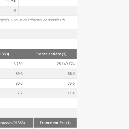
32 750
9
seignés. À cause de l'absence de données de
1363)
France entière (1)
3 759
28 149 174
89,6
86,0
80,0
75,6
7,7
11,4
ussis (91363)
France entière (1)