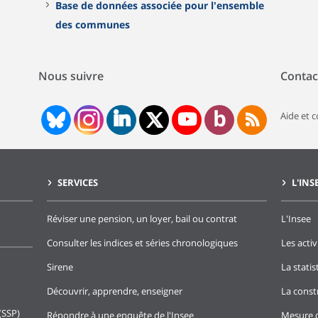
Base de données associée pour l'ensemble
des communes
Nous suivre
Contac
Aide et 
SERVICES
L'INS
Réviser une pension, un loyer, bail ou contrat
L'Insee
Consulter les indices et séries chronologiques
Les activ
Sirene
La stati
Découvrir, apprendre, enseigner
La const
(SSP)
Répondre à une enquête de l'Insee
Mesure d