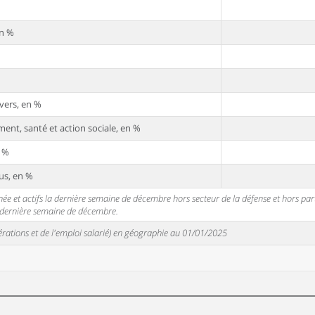
en %
vers, en %
ent, santé et action sociale, en %
n %
us, en %
 et actifs la dernière semaine de décembre hors secteur de la défense et hors partic
a dernière semaine de décembre.
unérations et de l'emploi salarié) en géographie au 01/01/2025