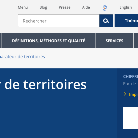
Menu
Blog
Presse
Aide
English
Thèm
DÉFINITIONS, MÉTHODES ET QUALITÉ
SERVICES
rateur de territoires -
CHIFFR
de territoires
Paru le :
Imp