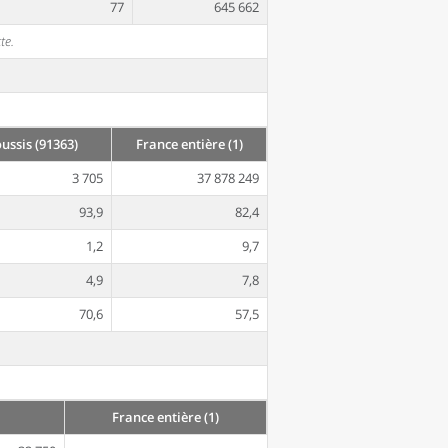
77
645 662
te.
ssis (91363)
France entière (1)
3 705
37 878 249
93,9
82,4
1,2
9,7
4,9
7,8
70,6
57,5
France entière (1)