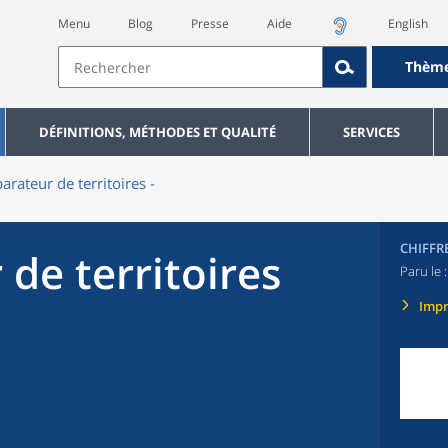
Menu
Blog
Presse
Aide
English
Thèm
DÉFINITIONS, MÉTHODES ET QUALITÉ
SERVICES
rateur de territoires -
CHIFFR
de territoires
Paru le 
Imp