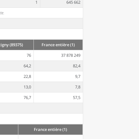
1
645 662
te.
igny (89375)
France entière (1)
76
37 878 249
64,2
82,4
22,8
9,7
13,0
7,8
76,7
57,5
France entière (1)