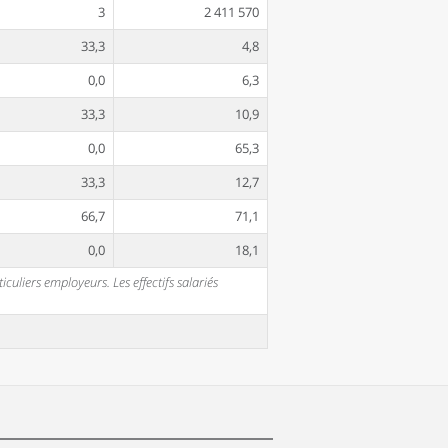
3
2 411 570
33,3
4,8
0,0
6,3
33,3
10,9
0,0
65,3
33,3
12,7
66,7
71,1
0,0
18,1
uliers employeurs. Les effectifs salariés