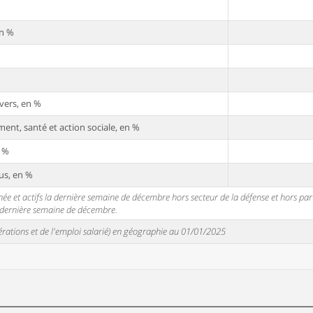
en %
vers, en %
ent, santé et action sociale, en %
n %
us, en %
 et actifs la dernière semaine de décembre hors secteur de la défense et hors partic
a dernière semaine de décembre.
unérations et de l'emploi salarié) en géographie au 01/01/2025