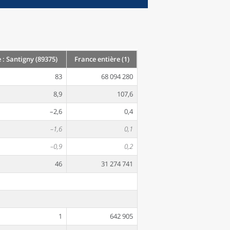
 Santigny (89375)
France entière (1)
83
68 094 280
8,9
107,6
–2,6
0,4
–1,6
0,1
–0,9
0,2
46
31 274 741
1
642 905