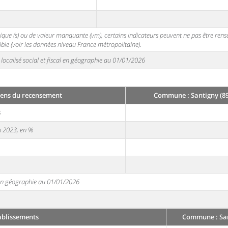
stique (s) ou de valeur manquante (vm), certains indicateurs peuvent ne pas être ren
ble (voir les données niveau France métropolitaine).
localisé social et fiscal en géographie au 01/01/2026
ens du recensement
Commune : Santigny (89
3
en 2023, en %
e en géographie au 01/01/2026
ablissements
Commune : San