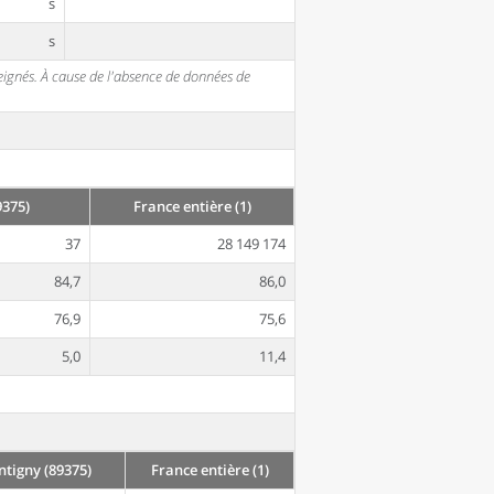
s
s
seignés. À cause de l'absence de données de
375)
France entière (1)
37
28 149 174
84,7
86,0
76,9
75,6
5,0
11,4
tigny (89375)
France entière (1)