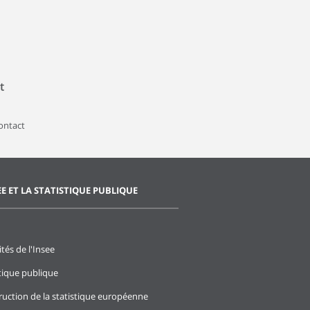
t
contact
EE ET LA STATISTIQUE PUBLIQUE
ités de l'Insee
stique publique
ruction de la statistique européenne