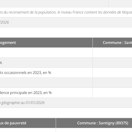
s du recensement de la population, le niveau France contient les données de Mayot
1/2026
Logement
Commune : Sant
 %
ts occasionnels en 2023, en %
dence principale en 2023, en %
 en géographie au 01/01/2026
ux de pauvreté
Commune : Santigny (89375)