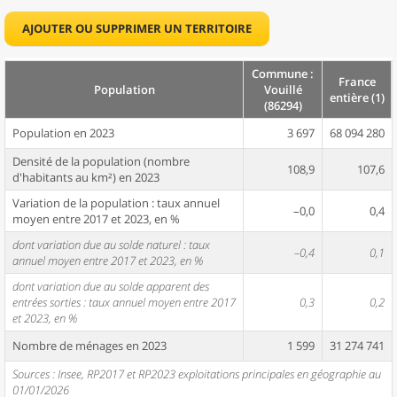
AJOUTER OU SUPPRIMER UN TERRITOIRE
Commune :
France
Population
Vouillé
entière (1)
(86294)
Population en 2023
3 697
68 094 280
Densité de la population (nombre
108,9
107,6
d'habitants au km²) en 2023
Variation de la population : taux annuel
–0,0
0,4
moyen entre 2017 et 2023, en %
dont variation due au solde naturel : taux
–0,4
0,1
annuel moyen entre 2017 et 2023, en %
dont variation due au solde apparent des
entrées sorties : taux annuel moyen entre 2017
0,3
0,2
et 2023, en %
Nombre de ménages en 2023
1 599
31 274 741
Sources : Insee, RP2017 et RP2023 exploitations principales en géographie au
01/01/2026