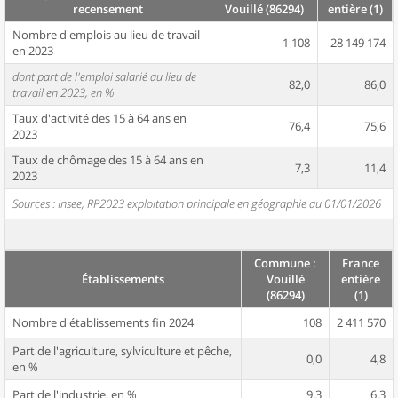
recensement
Vouillé (86294)
entière (1)
Nombre d'emplois au lieu de travail
1 108
28 149 174
en 2023
dont part de l'emploi salarié au lieu de
82,0
86,0
travail en 2023, en %
Taux d'activité des 15 à 64 ans en
76,4
75,6
2023
Taux de chômage des 15 à 64 ans en
7,3
11,4
2023
Sources : Insee, RP2023 exploitation principale en géographie au 01/01/2026
Commune :
France
Établissements
Vouillé
entière
(86294)
(1)
Nombre d'établissements fin 2024
108
2 411 570
Part de l'agriculture, sylviculture et pêche,
0,0
4,8
en %
Part de l'industrie, en %
9,3
6,3