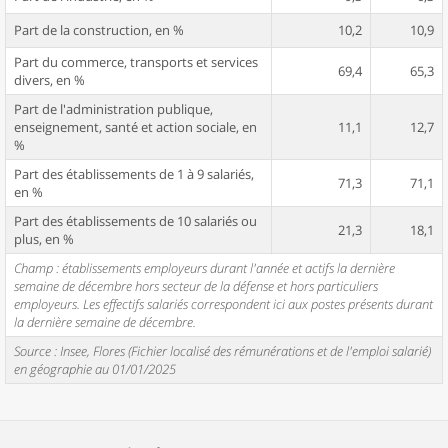
Part de la construction, en %
10,2
10,9
Part du commerce, transports et services
69,4
65,3
divers, en %
Part de l'administration publique,
enseignement, santé et action sociale, en
11,1
12,7
%
Part des établissements de 1 à 9 salariés,
71,3
71,1
en %
Part des établissements de 10 salariés ou
21,3
18,1
plus, en %
Champ : établissements employeurs durant l'année et actifs la dernière
semaine de décembre hors secteur de la défense et hors particuliers
employeurs. Les effectifs salariés correspondent ici aux postes présents durant
la dernière semaine de décembre.
Source : Insee, Flores (Fichier localisé des rémunérations et de l'emploi salarié)
en géographie au 01/01/2025