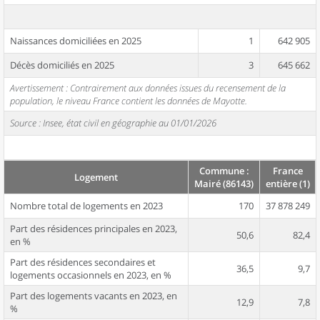
Naissances domiciliées en 2025
1
642 905
Décès domiciliés en 2025
3
645 662
Avertissement : Contrairement aux données issues du recensement de la
population, le niveau France contient les données de Mayotte.
Source : Insee, état civil en géographie au 01/01/2026
Commune :
France
Logement
Mairé (86143)
entière (1)
Nombre total de logements en 2023
170
37 878 249
Part des résidences principales en 2023,
50,6
82,4
en %
Part des résidences secondaires et
36,5
9,7
logements occasionnels en 2023, en %
Part des logements vacants en 2023, en
12,9
7,8
%