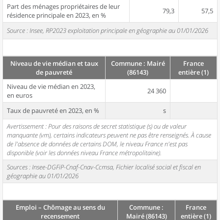
Part des ménages propriétaires de leur
79,3
57,5
résidence principale en 2023, en %
Source : Insee, RP2023 exploitation principale en géographie au 01/01/2026
Niveau de vie médian et taux
Commune : Mairé
France
de pauvreté
(86143)
entière (1)
Niveau de vie médian en 2023,
24 360
en euros
Taux de pauvreté en 2023, en %
s
Avertissement : Pour des raisons de secret statistique (s) ou de valeur
manquante (vm), certains indicateurs peuvent ne pas être renseignés. À cause
de l'absence de données de certains DOM, le niveau France n'est pas
disponible (voir les données niveau France métropolitaine).
Sources : Insee-DGFiP-Cnaf-Cnav-Ccmsa, Fichier localisé social et fiscal en
géographie au 01/01/2026
Emploi – Chômage au sens du
Commune :
France
recensement
Mairé (86143)
entière (1)