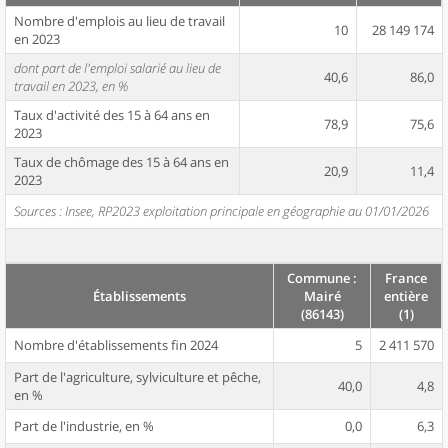
Nombre d'emplois au lieu de travail
10
28 149 174
en 2023
dont part de l'emploi salarié au lieu de
40,6
86,0
travail en 2023, en %
Taux d'activité des 15 à 64 ans en
78,9
75,6
2023
Taux de chômage des 15 à 64 ans en
20,9
11,4
2023
Sources : Insee, RP2023 exploitation principale en géographie au 01/01/2026
Commune :
France
Établissements
Mairé
entière
(86143)
(1)
Nombre d'établissements fin 2024
5
2 411 570
Part de l'agriculture, sylviculture et pêche,
40,0
4,8
en %
Part de l'industrie, en %
0,0
6,3