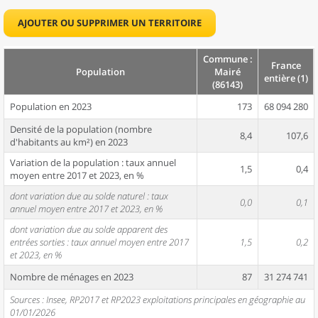
AJOUTER OU SUPPRIMER UN TERRITOIRE
Commune :
France
Population
Mairé
entière (1)
(86143)
Population en 2023
173
68 094 280
Densité de la population (nombre
8,4
107,6
d'habitants au km²) en 2023
Variation de la population : taux annuel
1,5
0,4
moyen entre 2017 et 2023, en %
dont variation due au solde naturel : taux
0,0
0,1
annuel moyen entre 2017 et 2023, en %
dont variation due au solde apparent des
entrées sorties : taux annuel moyen entre 2017
1,5
0,2
et 2023, en %
Nombre de ménages en 2023
87
31 274 741
Sources : Insee, RP2017 et RP2023 exploitations principales en géographie au
01/01/2026