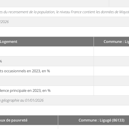
s du recensement de la population, le niveau France contient les données de Mayot
1/2026
Logement
Commune : Lig
 %
ts occasionnels en 2023, en %
dence principale en 2023, en %
 en géographie au 01/01/2026
aux de pauvreté
Commune : Ligugé (86133)