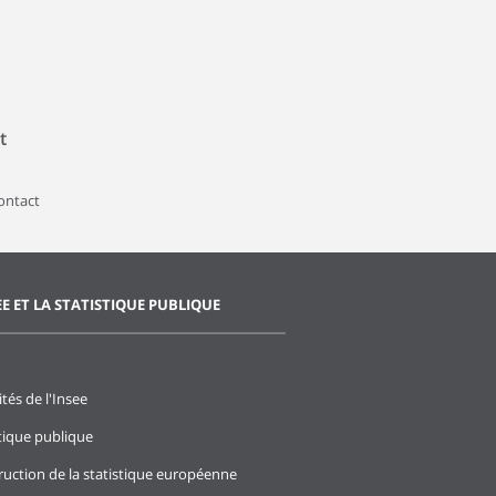
t
contact
EE ET LA STATISTIQUE PUBLIQUE
ités de l'Insee
stique publique
ruction de la statistique européenne