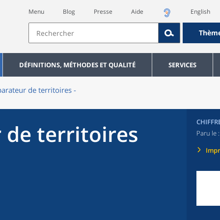
Menu
Blog
Presse
Aide
English
Thèm
DÉFINITIONS, MÉTHODES ET QUALITÉ
SERVICES
rateur de territoires -
CHIFFR
de territoires
Paru le 
Imp