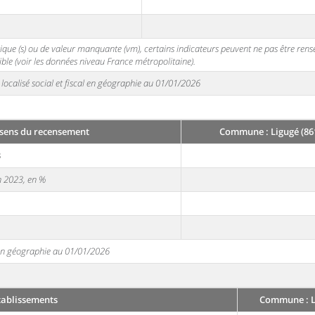
stique (s) ou de valeur manquante (vm), certains indicateurs peuvent ne pas être ren
ble (voir les données niveau France métropolitaine).
localisé social et fiscal en géographie au 01/01/2026
sens du recensement
Commune : Ligugé (86
3
en 2023, en %
e en géographie au 01/01/2026
tablissements
Commune : Li