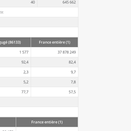
40
645 662
te.
ugé (86133)
France entière (1)
1 577
37 878 249
92,4
82,4
2,3
9,7
5,2
7,8
77,7
57,5
France entière (1)