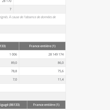
28 170
7
seignés. À cause de l'absence de données de
133)
France entière (1)
1 006
28 149 174
89,0
86,0
78,8
75,6
7,0
11,4
gugé (86133)
France entière (1)