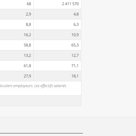
68
2 411 570
2,9
4,8
8,8
6,3
16,2
10,9
58,8
65,3
13,2
12,7
61,8
71,1
27,9
18,1
uliers employeurs. Les effectifs salariés