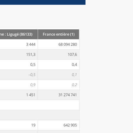
 : Ligugé (86133)
France entière (1)
3 444
68 094 280
151,3
107,6
0,5
0,4
–0,5
0,1
0,9
0,2
1 451
31 274 741
19
642 905