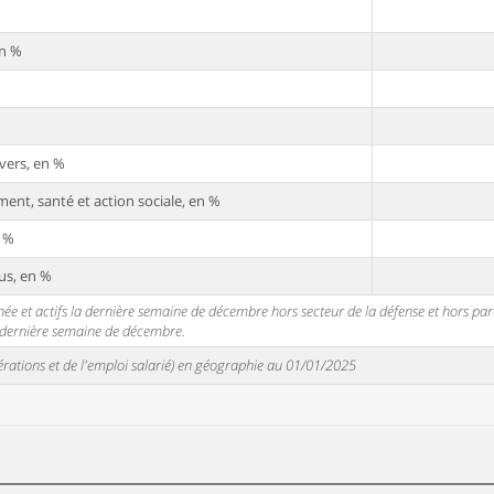
en %
vers, en %
ent, santé et action sociale, en %
n %
us, en %
 et actifs la dernière semaine de décembre hors secteur de la défense et hors partic
a dernière semaine de décembre.
unérations et de l'emploi salarié) en géographie au 01/01/2025