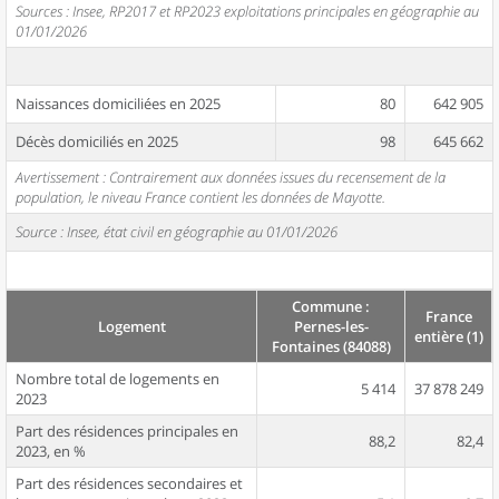
Sources : Insee, RP2017 et RP2023 exploitations principales en géographie au
01/01/2026
Naissances domiciliées en 2025
80
642 905
Décès domiciliés en 2025
98
645 662
Avertissement : Contrairement aux données issues du recensement de la
population, le niveau France contient les données de Mayotte.
Source : Insee, état civil en géographie au 01/01/2026
Commune :
France
Logement
Pernes-les-
entière (1)
Fontaines (84088)
Nombre total de logements en
5 414
37 878 249
2023
Part des résidences principales en
88,2
82,4
2023, en %
Part des résidences secondaires et