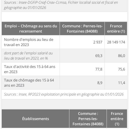
Sources : Insee-DGFiP-Cnaf-Cnav-Ccmsa, Fichier localisé social et fiscal en
géographie au 01/01/2026
Emploi – Chômage au sens du
Commune : Pernes-les-
France
recensement
Fontaines (84088)
entière (1)
Nombre d'emplois au lieu de
2 937
28 149 174
travail en 2023
dont part de l'emploi salarié au
69,3
86,0
lieu de travail en 2023, en %
Taux d'activité des 15 à 64 ans
77,8
75,6
en 2023
Taux de chômage des 15 à 64
8,9
11,4
ans en 2023
Sources : Insee, RP2023 exploitation principale en géographie au 01/01/2026
Commune :
France
Établissements
Pernes-les-
entière
Fontaines (84088)
(1)