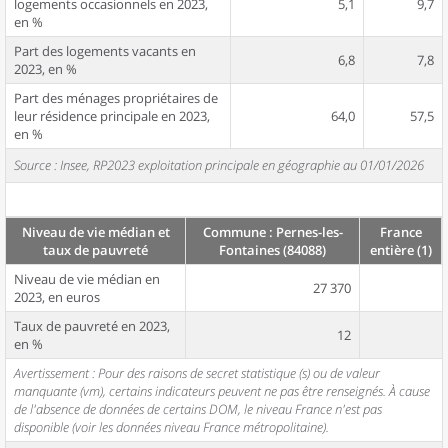
logements occasionnels en 2023,
5,1
9,7
en %
Part des logements vacants en
6,8
7,8
2023, en %
Part des ménages propriétaires de
leur résidence principale en 2023,
64,0
57,5
en %
Source : Insee, RP2023 exploitation principale en géographie au 01/01/2026
Niveau de vie médian et
Commune : Pernes-les-
France
taux de pauvreté
Fontaines (84088)
entière (1)
Niveau de vie médian en
27 370
2023, en euros
Taux de pauvreté en 2023,
12
en %
Avertissement : Pour des raisons de secret statistique (s) ou de valeur
manquante (vm), certains indicateurs peuvent ne pas être renseignés. À cause
de l'absence de données de certains DOM, le niveau France n'est pas
disponible (voir les données niveau France métropolitaine).