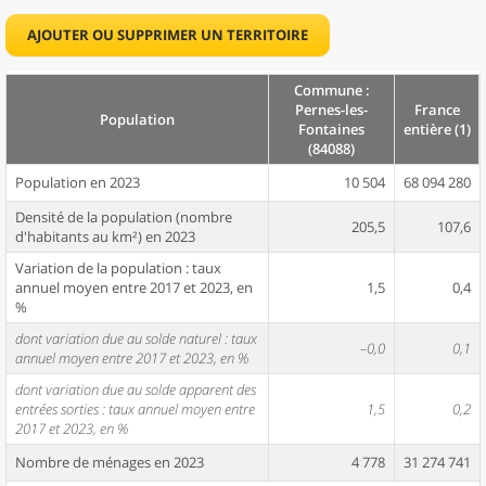
AJOUTER OU SUPPRIMER UN TERRITOIRE
Commune :
Pernes-les-
France
Population
Fontaines
entière (1)
(84088)
Population en 2023
10 504
68 094 280
Densité de la population (nombre
205,5
107,6
d'habitants au km²) en 2023
Variation de la population : taux
annuel moyen entre 2017 et 2023, en
1,5
0,4
%
dont variation due au solde naturel : taux
–0,0
0,1
annuel moyen entre 2017 et 2023, en %
dont variation due au solde apparent des
entrées sorties : taux annuel moyen entre
1,5
0,2
2017 et 2023, en %
Nombre de ménages en 2023
4 778
31 274 741