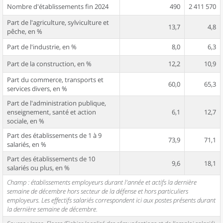
Nombre d'établissements fin 2024
490
2 411 570
Part de l'agriculture, sylviculture et
13,7
4,8
pêche, en %
Part de l'industrie, en %
8,0
6,3
Part de la construction, en %
12,2
10,9
Part du commerce, transports et
60,0
65,3
services divers, en %
Part de l'administration publique,
enseignement, santé et action
6,1
12,7
sociale, en %
Part des établissements de 1 à 9
73,9
71,1
salariés, en %
Part des établissements de 10
9,6
18,1
salariés ou plus, en %
Champ : établissements employeurs durant l'année et actifs la dernière
semaine de décembre hors secteur de la défense et hors particuliers
employeurs. Les effectifs salariés correspondent ici aux postes présents durant
la dernière semaine de décembre.