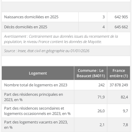
Naissances domiciliées en 2025
3
642 905
Décès domiciliés en 2025
4
645 662
Avertissement : Contrairement aux données issues du recensement de la
population, le niveau France contient les données de Mayotte.
Source : Insee, état civil en géographie au 01/01/2026
Commune : Le
France
Logement
Beaucet (84011)
entière (1)
Nombre total de logements en 2023
242
37 878 249
Part des résidences principales en
71,9
82,4
2023, en %
Part des résidences secondaires et
26,0
9,7
logements occasionnels en 2023, en %
Part des logements vacants en 2023,
2,1
7,8
en %