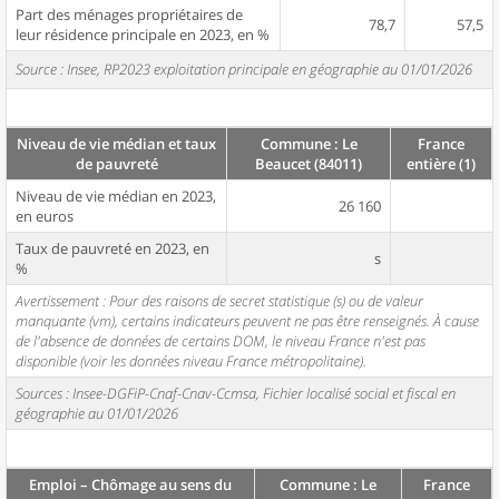
Part des ménages propriétaires de
78,7
57,5
leur résidence principale en 2023, en %
Source : Insee, RP2023 exploitation principale en géographie au 01/01/2026
Niveau de vie médian et taux
Commune : Le
France
de pauvreté
Beaucet (84011)
entière (1)
Niveau de vie médian en 2023,
26 160
en euros
Taux de pauvreté en 2023, en
s
%
Avertissement : Pour des raisons de secret statistique (s) ou de valeur
manquante (vm), certains indicateurs peuvent ne pas être renseignés. À cause
de l'absence de données de certains DOM, le niveau France n'est pas
disponible (voir les données niveau France métropolitaine).
Sources : Insee-DGFiP-Cnaf-Cnav-Ccmsa, Fichier localisé social et fiscal en
géographie au 01/01/2026
Emploi – Chômage au sens du
Commune : Le
France