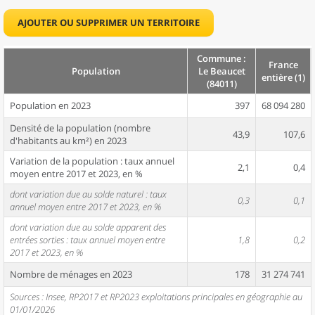
AJOUTER OU SUPPRIMER UN TERRITOIRE
Commune :
France
Population
Le Beaucet
entière (1)
(84011)
Population en 2023
397
68 094 280
Densité de la population (nombre
43,9
107,6
d'habitants au km²) en 2023
Variation de la population : taux annuel
2,1
0,4
moyen entre 2017 et 2023, en %
dont variation due au solde naturel : taux
0,3
0,1
annuel moyen entre 2017 et 2023, en %
dont variation due au solde apparent des
entrées sorties : taux annuel moyen entre
1,8
0,2
2017 et 2023, en %
Nombre de ménages en 2023
178
31 274 741
Sources : Insee, RP2017 et RP2023 exploitations principales en géographie au
01/01/2026