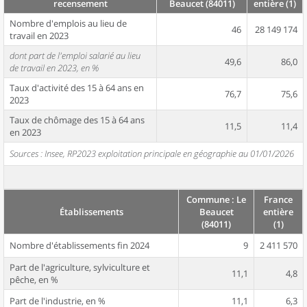
recensement
Beaucet (84011)
entière (1)
Nombre d'emplois au lieu de
46
28 149 174
travail en 2023
dont part de l'emploi salarié au lieu
49,6
86,0
de travail en 2023, en %
Taux d'activité des 15 à 64 ans en
76,7
75,6
2023
Taux de chômage des 15 à 64 ans
11,5
11,4
en 2023
Sources : Insee, RP2023 exploitation principale en géographie au 01/01/2026
Commune : Le
France
Établissements
Beaucet
entière
(84011)
(1)
Nombre d'établissements fin 2024
9
2 411 570
Part de l'agriculture, sylviculture et
11,1
4,8
pêche, en %
Part de l'industrie, en %
11,1
6,3