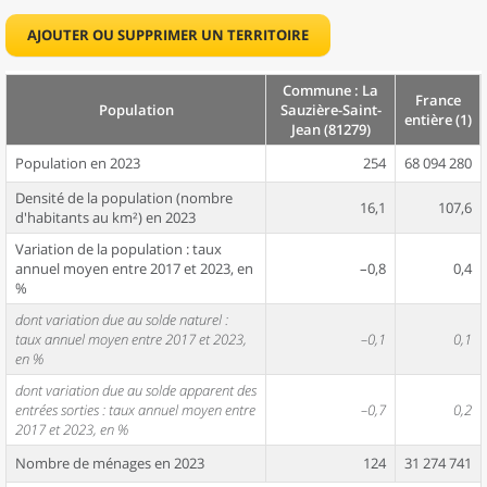
AJOUTER OU SUPPRIMER UN TERRITOIRE
Commune : La
France
Population
Sauzière-Saint-
entière (1)
Jean (81279)
Population en 2023
254
68 094 280
Densité de la population (nombre
16,1
107,6
d'habitants au km²) en 2023
Variation de la population : taux
annuel moyen entre 2017 et 2023, en
–0,8
0,4
%
dont variation due au solde naturel :
taux annuel moyen entre 2017 et 2023,
–0,1
0,1
en %
dont variation due au solde apparent des
entrées sorties : taux annuel moyen entre
–0,7
0,2
2017 et 2023, en %
Nombre de ménages en 2023
124
31 274 741