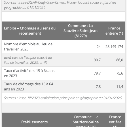
Sources : Insee-DGFiP-Cnaf-Cnav-Ccmsa, Fichier localisé social et fiscal en
géographie au 01/01/2026
Commune : La
Emploi – Chômage au sens du
France
Sauzière-Saint-Jean
recensement
entière (1)
(81279)
Nombre d'emplois au lieu de
24
28 149 174
travail en 2023
dont part de l'emploi salarié au
30,7
86,0
lieu de travail en 2023, en %
Taux d'activité des 15 à 64 ans
79,7
75,6
en 2023
Taux de chômage des 15 à 64
7,8
11,4
ans en 2023
Sources : Insee, RP2023 exploitation principale en géographie au 01/01/2026
Commune : La
France
Établissements
Sauzière-Saint-
entière