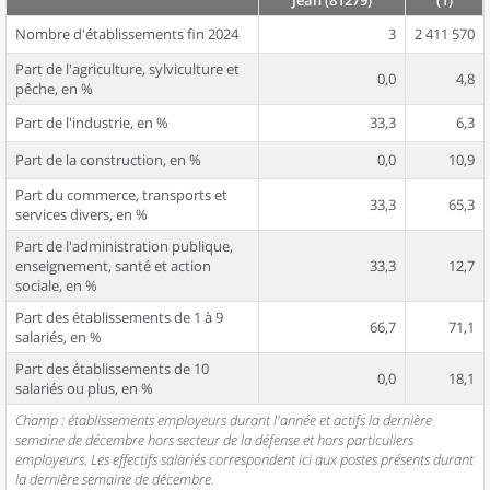
Jean (81279)
(1)
Nombre d'établissements fin 2024
3
2 411 570
Part de l'agriculture, sylviculture et
0,0
4,8
pêche, en %
Part de l'industrie, en %
33,3
6,3
Part de la construction, en %
0,0
10,9
Part du commerce, transports et
33,3
65,3
services divers, en %
Part de l'administration publique,
enseignement, santé et action
33,3
12,7
sociale, en %
Part des établissements de 1 à 9
66,7
71,1
salariés, en %
Part des établissements de 10
0,0
18,1
salariés ou plus, en %
Champ : établissements employeurs durant l'année et actifs la dernière
semaine de décembre hors secteur de la défense et hors particuliers
employeurs. Les effectifs salariés correspondent ici aux postes présents durant
la dernière semaine de décembre.