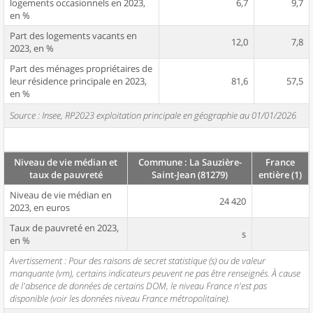
logements occasionnels en 2023,
6,7
9,7
en %
Part des logements vacants en
12,0
7,8
2023, en %
Part des ménages propriétaires de
leur résidence principale en 2023,
81,6
57,5
en %
Source : Insee, RP2023 exploitation principale en géographie au 01/01/2026
Niveau de vie médian et
Commune : La Sauzière-
France
taux de pauvreté
Saint-Jean (81279)
entière (1)
Niveau de vie médian en
24 420
2023, en euros
Taux de pauvreté en 2023,
s
en %
Avertissement : Pour des raisons de secret statistique (s) ou de valeur
manquante (vm), certains indicateurs peuvent ne pas être renseignés. À cause
de l'absence de données de certains DOM, le niveau France n'est pas
disponible (voir les données niveau France métropolitaine).