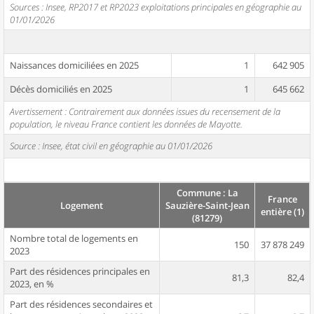
Sources : Insee, RP2017 et RP2023 exploitations principales en géographie au
01/01/2026
Naissances domiciliées en 2025
1
642 905
Décès domiciliés en 2025
1
645 662
Avertissement : Contrairement aux données issues du recensement de la
population, le niveau France contient les données de Mayotte.
Source : Insee, état civil en géographie au 01/01/2026
Commune : La
France
Logement
Sauzière-Saint-Jean
entière (1)
(81279)
Nombre total de logements en
150
37 878 249
2023
Part des résidences principales en
81,3
82,4
2023, en %
Part des résidences secondaires et