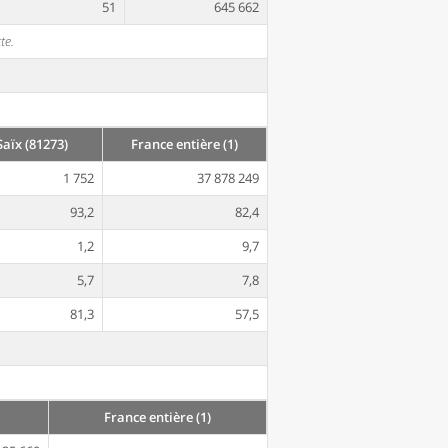
51
645 662
te.
aïx (81273)
France entière (1)
1 752
37 878 249
93,2
82,4
1,2
9,7
5,7
7,8
81,3
57,5
France entière (1)