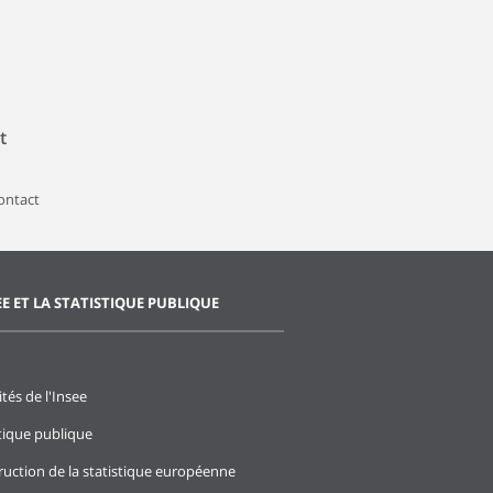
t
contact
EE ET LA STATISTIQUE PUBLIQUE
ités de l'Insee
stique publique
ruction de la statistique européenne