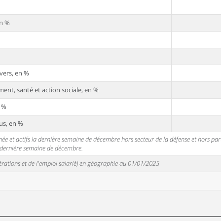
en %
vers, en %
ent, santé et action sociale, en %
n %
us, en %
 et actifs la dernière semaine de décembre hors secteur de la défense et hors partic
a dernière semaine de décembre.
unérations et de l'emploi salarié) en géographie au 01/01/2025