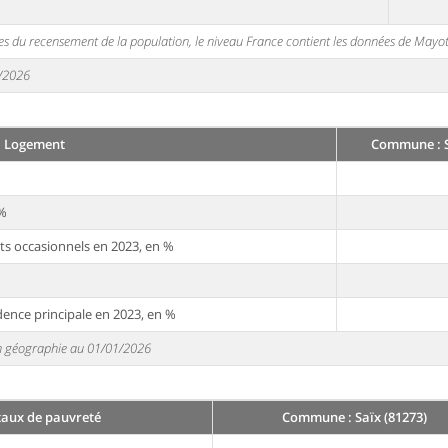
s du recensement de la population, le niveau France contient les données de Mayot
1/2026
Logement
Commune : S
 %
ts occasionnels en 2023, en %
dence principale en 2023, en %
 en géographie au 01/01/2026
taux de pauvreté
Commune : Saïx (81273)