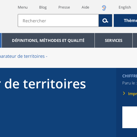
Menu
Blog
Presse
Aide
English
Thèm
DÉFINITIONS, MÉTHODES ET QUALITÉ
SERVICES
rateur de territoires -
CHIFFR
de territoires
Paru le 
Imp