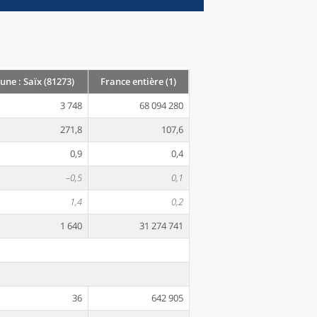
e : Saïx (81273)
France entière (1)
3 748
68 094 280
271,8
107,6
0,9
0,4
–0,5
0,1
1,4
0,2
1 640
31 274 741
36
642 905