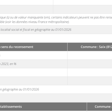
stique (s) ou de valeur manquante (vm), certains indicateurs peuvent ne pas être ren
ble (voir les données niveau France métropolitaine).
localisé social et fiscal en géographie au 01/01/2026
 sens du recensement
Commune : Saïx (81
3
en 2023, en %
e en géographie au 01/01/2026
Établissements
Commune : 