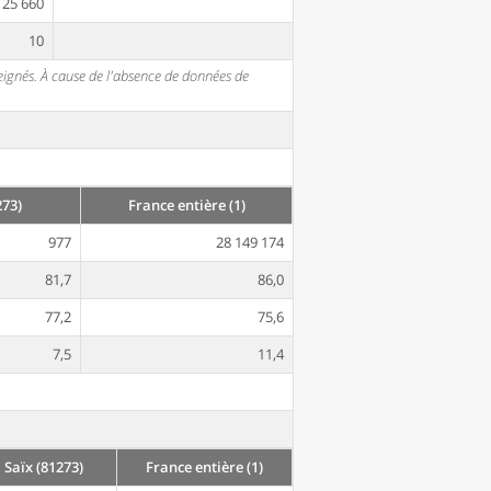
25 660
10
seignés. À cause de l'absence de données de
273)
France entière (1)
977
28 149 174
81,7
86,0
77,2
75,6
7,5
11,4
Saïx (81273)
France entière (1)