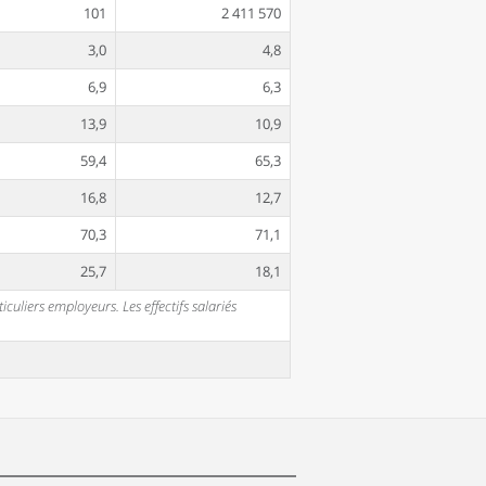
101
2 411 570
3,0
4,8
6,9
6,3
13,9
10,9
59,4
65,3
16,8
12,7
70,3
71,1
25,7
18,1
uliers employeurs. Les effectifs salariés