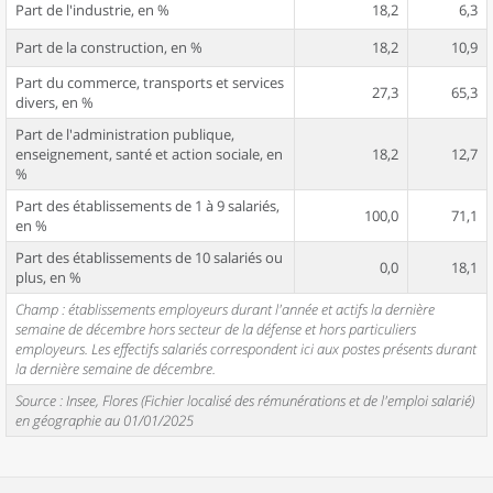
Part de l'industrie, en %
18,2
6,3
Part de la construction, en %
18,2
10,9
Part du commerce, transports et services
27,3
65,3
divers, en %
Part de l'administration publique,
enseignement, santé et action sociale, en
18,2
12,7
%
Part des établissements de 1 à 9 salariés,
100,0
71,1
en %
Part des établissements de 10 salariés ou
0,0
18,1
plus, en %
Champ : établissements employeurs durant l'année et actifs la dernière
semaine de décembre hors secteur de la défense et hors particuliers
employeurs. Les effectifs salariés correspondent ici aux postes présents durant
la dernière semaine de décembre.
Source : Insee, Flores (Fichier localisé des rémunérations et de l'emploi salarié)
en géographie au 01/01/2025