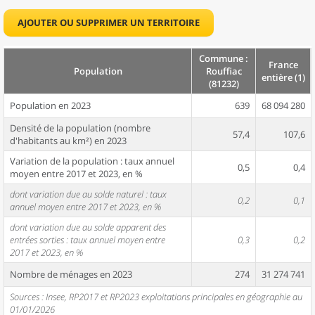
AJOUTER OU SUPPRIMER UN TERRITOIRE
Commune :
France
Population
Rouffiac
entière (1)
(81232)
Population en 2023
639
68 094 280
Densité de la population (nombre
57,4
107,6
d'habitants au km²) en 2023
Variation de la population : taux annuel
0,5
0,4
moyen entre 2017 et 2023, en %
dont variation due au solde naturel : taux
0,2
0,1
annuel moyen entre 2017 et 2023, en %
dont variation due au solde apparent des
entrées sorties : taux annuel moyen entre
0,3
0,2
2017 et 2023, en %
Nombre de ménages en 2023
274
31 274 741
Sources : Insee, RP2017 et RP2023 exploitations principales en géographie au
01/01/2026