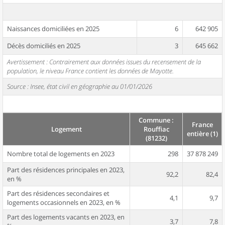
Naissances domiciliées en 2025
6
642 905
Décès domiciliés en 2025
3
645 662
Avertissement : Contrairement aux données issues du recensement de la
population, le niveau France contient les données de Mayotte.
Source : Insee, état civil en géographie au 01/01/2026
Commune :
France
Logement
Rouffiac
entière (1)
(81232)
Nombre total de logements en 2023
298
37 878 249
Part des résidences principales en 2023,
92,2
82,4
en %
Part des résidences secondaires et
4,1
9,7
logements occasionnels en 2023, en %
Part des logements vacants en 2023, en
3,7
7,8