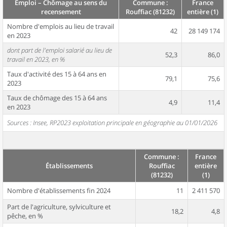
Emploi – Chômage au sens du
Commune :
France
recensement
Rouffiac (81232)
entière (1)
Nombre d'emplois au lieu de travail
42
28 149 174
en 2023
dont part de l'emploi salarié au lieu de
52,3
86,0
travail en 2023, en %
Taux d'activité des 15 à 64 ans en
79,1
75,6
2023
Taux de chômage des 15 à 64 ans
4,9
11,4
en 2023
Sources : Insee, RP2023 exploitation principale en géographie au 01/01/2026
Commune :
France
Établissements
Rouffiac
entière
(81232)
(1)
Nombre d'établissements fin 2024
11
2 411 570
Part de l'agriculture, sylviculture et
18,2
4,8
pêche, en %