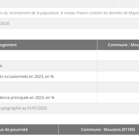
s du recensement de la population, le niveau France contient les données de Mayot
1/2026
Logement
Commune : Mouz
 %
ts occasionnels en 2023, en %
dence principale en 2023, en %
 en géographie au 01/01/2026
ux de pauvreté
Commune : Mouzens (81189)