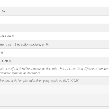
en %
vers, en %
ent, santé et action sociale, en %
n %
us, en %
 et actifs la dernière semaine de décembre hors secteur de la défense et hors partic
a dernière semaine de décembre.
unérations et de l'emploi salarié) en géographie au 01/01/2025