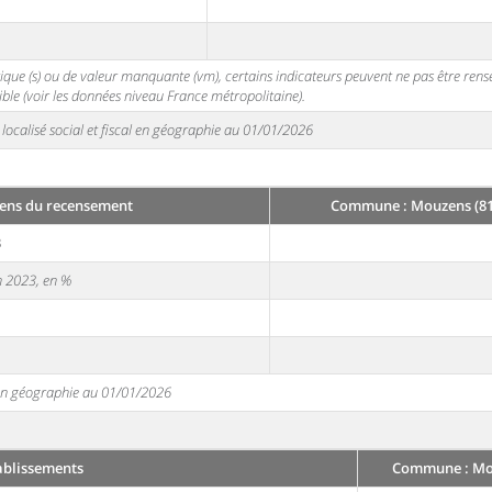
stique (s) ou de valeur manquante (vm), certains indicateurs peuvent ne pas être ren
ble (voir les données niveau France métropolitaine).
localisé social et fiscal en géographie au 01/01/2026
ens du recensement
Commune : Mouzens (81
3
en 2023, en %
e en géographie au 01/01/2026
ablissements
Commune : Mou