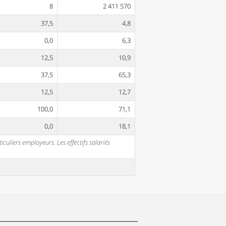
8
2 411 570
37,5
4,8
0,0
6,3
12,5
10,9
37,5
65,3
12,5
12,7
100,0
71,1
0,0
18,1
uliers employeurs. Les effectifs salariés