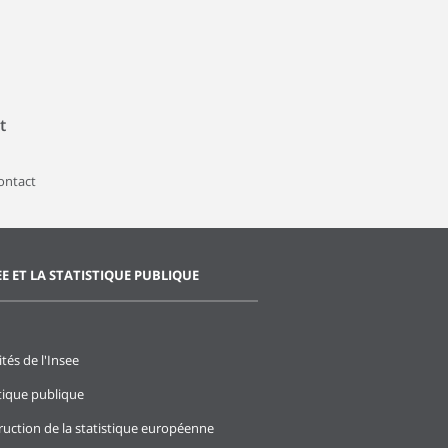
t
contact
EE ET LA STATISTIQUE PUBLIQUE
ités de l'Insee
stique publique
ruction de la statistique européenne