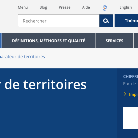
Menu
Blog
Presse
Aide
English
Thèm
DÉFINITIONS, MÉTHODES ET QUALITÉ
SERVICES
rateur de territoires -
CHIFFR
de territoires
Paru le 
Imp