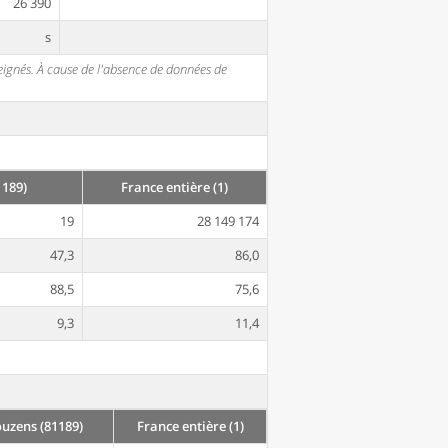
26 390
s
seignés. À cause de l'absence de données de
189)
France entière (1)
19
28 149 174
47,3
86,0
88,5
75,6
9,3
11,4
zens (81189)
France entière (1)