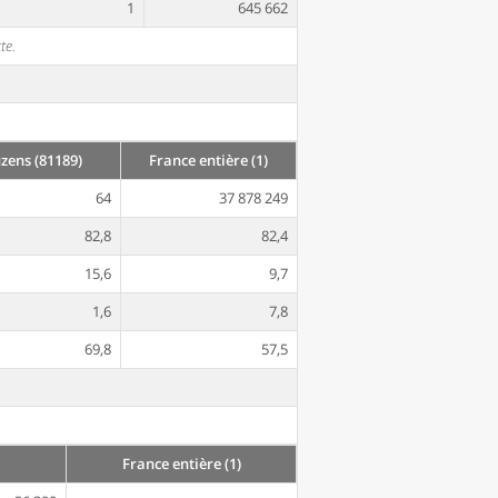
1
645 662
te.
ens (81189)
France entière (1)
64
37 878 249
82,8
82,4
15,6
9,7
1,6
7,8
69,8
57,5
France entière (1)