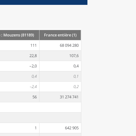
: Mouzens (81189)
France entière (1)
111
68 094 280
22,8
107,6
–2,0
0,4
0,4
0,1
–2,4
0,2
56
31 274 741
1
642 905