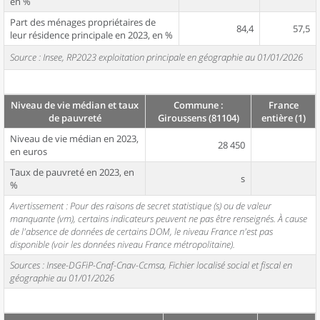
en %
Part des ménages propriétaires de
84,4
57,5
leur résidence principale en 2023, en %
Source : Insee, RP2023 exploitation principale en géographie au 01/01/2026
Niveau de vie médian et taux
Commune :
France
de pauvreté
Giroussens (81104)
entière (1)
Niveau de vie médian en 2023,
28 450
en euros
Taux de pauvreté en 2023, en
s
%
Avertissement : Pour des raisons de secret statistique (s) ou de valeur
manquante (vm), certains indicateurs peuvent ne pas être renseignés. À cause
de l'absence de données de certains DOM, le niveau France n'est pas
disponible (voir les données niveau France métropolitaine).
Sources : Insee-DGFiP-Cnaf-Cnav-Ccmsa, Fichier localisé social et fiscal en
géographie au 01/01/2026