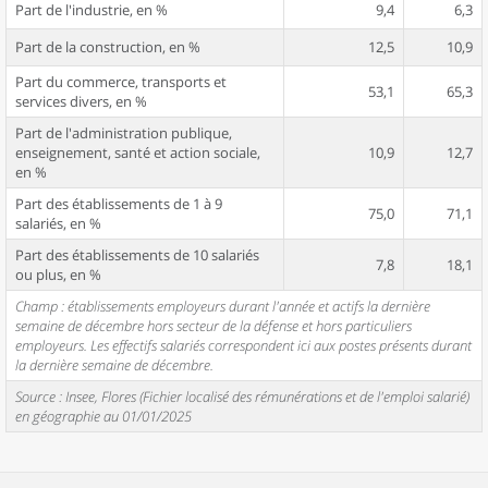
Part de l'industrie, en %
9,4
6,3
Part de la construction, en %
12,5
10,9
Part du commerce, transports et
53,1
65,3
services divers, en %
Part de l'administration publique,
enseignement, santé et action sociale,
10,9
12,7
en %
Part des établissements de 1 à 9
75,0
71,1
salariés, en %
Part des établissements de 10 salariés
7,8
18,1
ou plus, en %
Champ : établissements employeurs durant l'année et actifs la dernière
semaine de décembre hors secteur de la défense et hors particuliers
employeurs. Les effectifs salariés correspondent ici aux postes présents durant
la dernière semaine de décembre.
Source : Insee, Flores (Fichier localisé des rémunérations et de l'emploi salarié)
en géographie au 01/01/2025