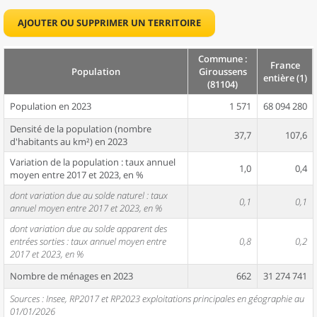
AJOUTER OU SUPPRIMER UN TERRITOIRE
Commune :
France
Population
Giroussens
entière (1)
(81104)
Population en 2023
1 571
68 094 280
Densité de la population (nombre
37,7
107,6
d'habitants au km²) en 2023
Variation de la population : taux annuel
1,0
0,4
moyen entre 2017 et 2023, en %
dont variation due au solde naturel : taux
0,1
0,1
annuel moyen entre 2017 et 2023, en %
dont variation due au solde apparent des
entrées sorties : taux annuel moyen entre
0,8
0,2
2017 et 2023, en %
Nombre de ménages en 2023
662
31 274 741
Sources : Insee, RP2017 et RP2023 exploitations principales en géographie au
01/01/2026