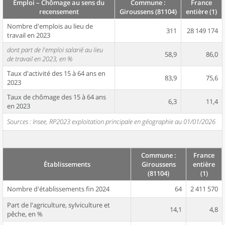
Emploi – Chômage au sens du
Commune :
France
recensement
Giroussens (81104)
entière (1)
Nombre d'emplois au lieu de
311
28 149 174
travail en 2023
dont part de l'emploi salarié au lieu
58,9
86,0
de travail en 2023, en %
Taux d'activité des 15 à 64 ans en
83,9
75,6
2023
Taux de chômage des 15 à 64 ans
6,3
11,4
en 2023
Sources : Insee, RP2023 exploitation principale en géographie au 01/01/2026
Commune :
France
Établissements
Giroussens
entière
(81104)
(1)
Nombre d'établissements fin 2024
64
2 411 570
Part de l'agriculture, sylviculture et
14,1
4,8
pêche, en %