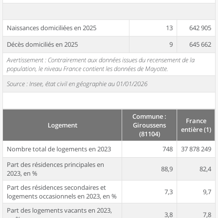
Naissances domiciliées en 2025
13
642 905
Décès domiciliés en 2025
9
645 662
Avertissement : Contrairement aux données issues du recensement de la
population, le niveau France contient les données de Mayotte.
Source : Insee, état civil en géographie au 01/01/2026
Commune :
France
Logement
Giroussens
entière (1)
(81104)
Nombre total de logements en 2023
748
37 878 249
Part des résidences principales en
88,9
82,4
2023, en %
Part des résidences secondaires et
7,3
9,7
logements occasionnels en 2023, en %
Part des logements vacants en 2023,
3,8
7,8