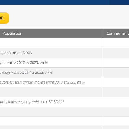
RE
Population
Commune : E
ts au km²) en 2023
yen entre 2017 et 2023, en %
uel moyen entre 2017 et 2023, en %
s sorties : taux annuel moyen entre 2017 et 2023, en %
s principales en géographie au 01/01/2026