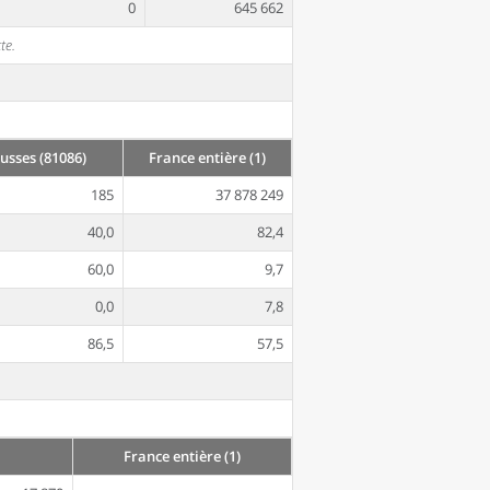
0
645 662
te.
sses (81086)
France entière (1)
185
37 878 249
40,0
82,4
60,0
9,7
0,0
7,8
86,5
57,5
France entière (1)