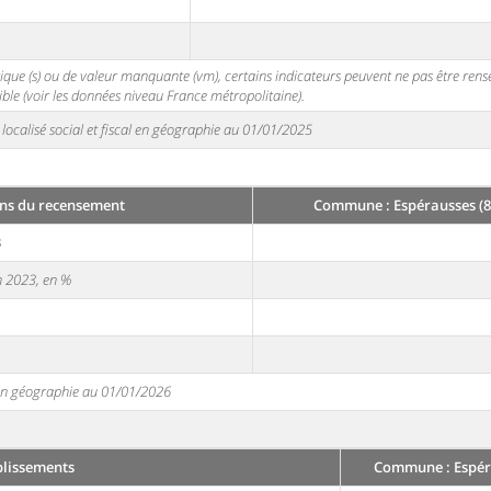
stique (s) ou de valeur manquante (vm), certains indicateurs peuvent ne pas être ren
ble (voir les données niveau France métropolitaine).
localisé social et fiscal en géographie au 01/01/2025
ns du recensement
Commune : Espérausses (8
3
en 2023, en %
e en géographie au 01/01/2026
blissements
Commune : Espéra