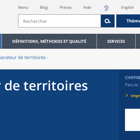
Menu
Blog
Presse
Aide
English
Thèm
DÉFINITIONS, MÉTHODES ET QUALITÉ
SERVICES
rateur de territoires -
CHIFFR
de territoires
Paru le 
Imp