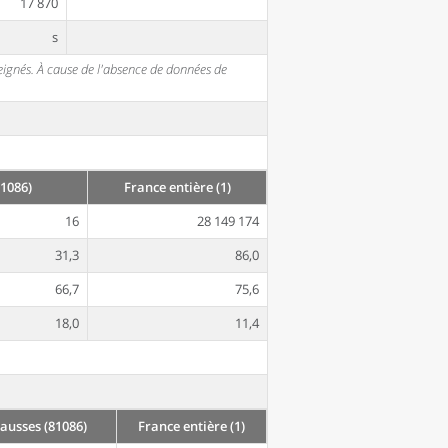
17 870
s
seignés. À cause de l'absence de données de
1086)
France entière (1)
16
28 149 174
31,3
86,0
66,7
75,6
18,0
11,4
usses (81086)
France entière (1)