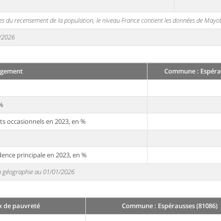
s du recensement de la population, le niveau France contient les données de Mayot
1/2026
ogement
Commune : Espérau
 %
ts occasionnels en 2023, en %
dence principale en 2023, en %
 en géographie au 01/01/2026
x de pauvreté
Commune : Espérausses (81086)