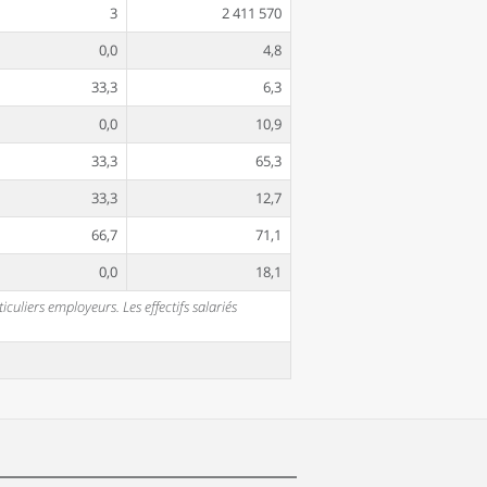
3
2 411 570
0,0
4,8
33,3
6,3
0,0
10,9
33,3
65,3
33,3
12,7
66,7
71,1
0,0
18,1
uliers employeurs. Les effectifs salariés