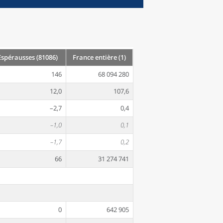
spérausses (81086)
France entière (1)
146
68 094 280
12,0
107,6
–2,7
0,4
–1,0
0,1
–1,7
0,2
66
31 274 741
0
642 905