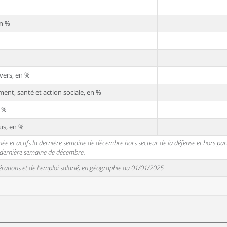
en %
vers, en %
ent, santé et action sociale, en %
n %
us, en %
 et actifs la dernière semaine de décembre hors secteur de la défense et hors partic
a dernière semaine de décembre.
unérations et de l'emploi salarié) en géographie au 01/01/2025