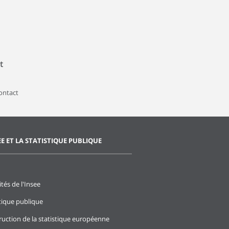
t
contact
EE ET LA STATISTIQUE PUBLIQUE
ités de l'Insee
stique publique
ruction de la statistique européenne