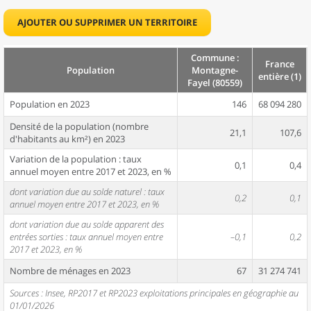
AJOUTER OU SUPPRIMER UN TERRITOIRE
Commune :
France
Population
Montagne-
entière (1)
Fayel (80559)
Population en 2023
146
68 094 280
Densité de la population (nombre
21,1
107,6
d'habitants au km²) en 2023
Variation de la population : taux
0,1
0,4
annuel moyen entre 2017 et 2023, en %
dont variation due au solde naturel : taux
0,2
0,1
annuel moyen entre 2017 et 2023, en %
dont variation due au solde apparent des
entrées sorties : taux annuel moyen entre
–0,1
0,2
2017 et 2023, en %
Nombre de ménages en 2023
67
31 274 741
Sources : Insee, RP2017 et RP2023 exploitations principales en géographie au
01/01/2026