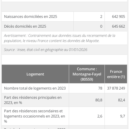
Naissances domiciliées en 2025
2
642 905
Décès domiciliés en 2025
0
645 662
Avertissement : Contrairement aux données issues du recensement de la
population, le niveau France contient les données de Mayotte.
Source : Insee, état civil en géographie au 01/01/2026
Commune :
France
Logement
Montagne-Fayel
entière (1)
(80559)
Nombre total de logements en 2023
78
37 878 249
Part des résidences principales en
80,8
82,4
2023, en %
Part des résidences secondaires et
logements occasionnels en 2023, en
2,6
9,7
%