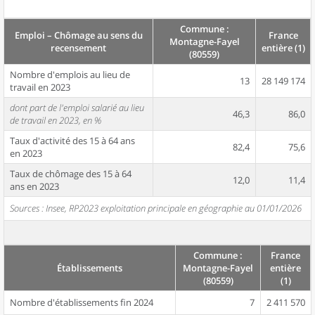
Commune :
Emploi – Chômage au sens du
France
Montagne-Fayel
recensement
entière (1)
(80559)
Nombre d'emplois au lieu de
13
28 149 174
travail en 2023
dont part de l'emploi salarié au lieu
46,3
86,0
de travail en 2023, en %
Taux d'activité des 15 à 64 ans
82,4
75,6
en 2023
Taux de chômage des 15 à 64
12,0
11,4
ans en 2023
Sources : Insee, RP2023 exploitation principale en géographie au 01/01/2026
Commune :
France
Établissements
Montagne-Fayel
entière
(80559)
(1)
Nombre d'établissements fin 2024
7
2 411 570