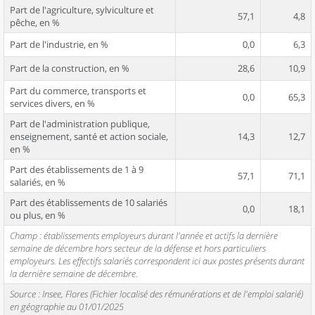
Part de l'agriculture, sylviculture et
57,1
4,8
pêche, en %
Part de l'industrie, en %
0,0
6,3
Part de la construction, en %
28,6
10,9
Part du commerce, transports et
0,0
65,3
services divers, en %
Part de l'administration publique,
enseignement, santé et action sociale,
14,3
12,7
en %
Part des établissements de 1 à 9
57,1
71,1
salariés, en %
Part des établissements de 10 salariés
0,0
18,1
ou plus, en %
Champ : établissements employeurs durant l'année et actifs la dernière
semaine de décembre hors secteur de la défense et hors particuliers
employeurs. Les effectifs salariés correspondent ici aux postes présents durant
la dernière semaine de décembre.
Source : Insee, Flores (Fichier localisé des rémunérations et de l'emploi salarié)
en géographie au 01/01/2025