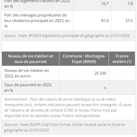
Part des logements vacants en 2023,
16,7
7,8
en %
Part des ménages propriétaires de
leur résidence principale en 2023, en
81,0
57,5
%
Source : Insee, RP2023 exploitation principale en géographie au 01/01/2026
Niveau de vie médian et
Commune : Montagne-
France
taux de pauvreté
Fayel (80559)
entière (1)
Niveau de vie médian en
25 330
2023, en euros
Taux de pauvreté en 2023,
s
en %
Avertissement : Pour des raisons de secret statistique (s) ou de valeur
manquante (vm), certains indicateurs peuvent ne pas être renseignés. À cause
de l'absence de données de certains DOM, le niveau France n'est pas
disponible (voir les données niveau France métropolitaine).
Sources : Insee-DGFiP-Cnaf-Cnav-Ccmsa, Fichier localisé social et fiscal en
géographie au 01/01/2026