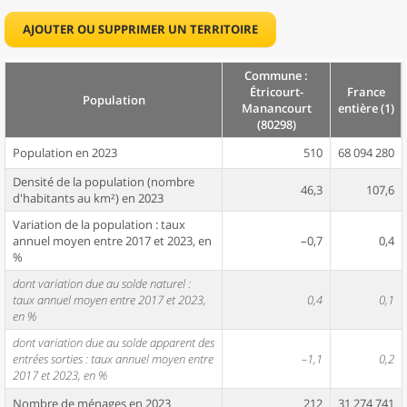
AJOUTER OU SUPPRIMER UN TERRITOIRE
Commune :
Étricourt-
France
Population
Manancourt
entière (1)
(80298)
Population en 2023
510
68 094 280
Densité de la population (nombre
46,3
107,6
d'habitants au km²) en 2023
Variation de la population : taux
annuel moyen entre 2017 et 2023, en
–0,7
0,4
%
dont variation due au solde naturel :
taux annuel moyen entre 2017 et 2023,
0,4
0,1
en %
dont variation due au solde apparent des
entrées sorties : taux annuel moyen entre
–1,1
0,2
2017 et 2023, en %
Nombre de ménages en 2023
212
31 274 741