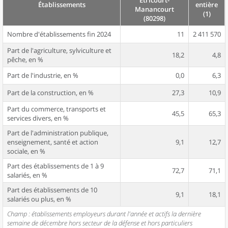
Étricourt-
Établissements
entière
Manancourt
(1)
(80298)
Nombre d'établissements fin 2024
11
2 411 570
Part de l'agriculture, sylviculture et
18,2
4,8
pêche, en %
Part de l'industrie, en %
0,0
6,3
Part de la construction, en %
27,3
10,9
Part du commerce, transports et
45,5
65,3
services divers, en %
Part de l'administration publique,
enseignement, santé et action
9,1
12,7
sociale, en %
Part des établissements de 1 à 9
72,7
71,1
salariés, en %
Part des établissements de 10
9,1
18,1
salariés ou plus, en %
Champ : établissements employeurs durant l'année et actifs la dernière
semaine de décembre hors secteur de la défense et hors particuliers