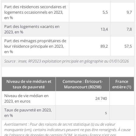
Part des résidences secondaires et
logements occasionnels en 2023,
5,5
9,7
en %
Part des logements vacants en
13,4
7,8
2023, en %
Part des ménages propriétaires de
leur résidence principale en 2023,
89,2
57,5
en %
Source : Insee, RP2023 exploitation principale en géographie au 01/01/2026
Niveau de vie médian et
Commune : Étricourt-
France
taux de pauvreté
Manancourt (80298)
entière (1)
Niveau de vie médian en
24 740
2023, en euros
Taux de pauvreté en 2023,
s
en %
Avertissement : Pour des raisons de secret statistique (s) ou de valeur
manquante (vm), certains indicateurs peuvent ne pas être renseignés. À cause
de l'absence de données de certains DOM, le niveau France n'est pas