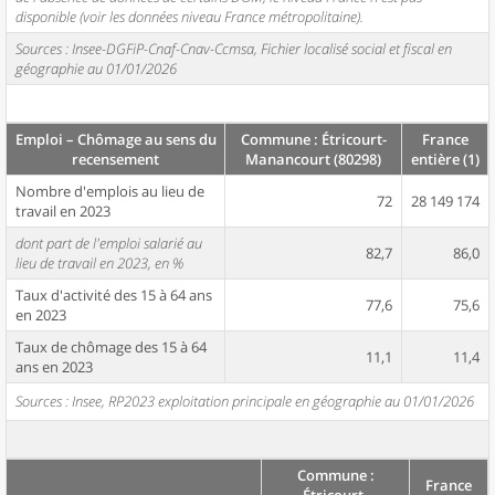
disponible (voir les données niveau France métropolitaine).
Sources : Insee-DGFiP-Cnaf-Cnav-Ccmsa, Fichier localisé social et fiscal en
géographie au 01/01/2026
Emploi – Chômage au sens du
Commune : Étricourt-
France
recensement
Manancourt (80298)
entière (1)
Nombre d'emplois au lieu de
72
28 149 174
travail en 2023
dont part de l'emploi salarié au
82,7
86,0
lieu de travail en 2023, en %
Taux d'activité des 15 à 64 ans
77,6
75,6
en 2023
Taux de chômage des 15 à 64
11,1
11,4
ans en 2023
Sources : Insee, RP2023 exploitation principale en géographie au 01/01/2026
Commune :
France