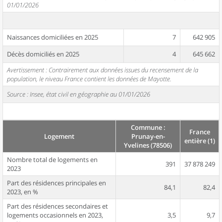
01/01/2026
Naissances domiciliées en 2025
7
642 905
Décès domiciliés en 2025
4
645 662
Avertissement : Contrairement aux données issues du recensement de la
population, le niveau France contient les données de Mayotte.
Source : Insee, état civil en géographie au 01/01/2026
Commune :
France
Logement
Prunay-en-
entière (1)
Yvelines (78506)
Nombre total de logements en
391
37 878 249
2023
Part des résidences principales en
84,1
82,4
2023, en %
Part des résidences secondaires et
logements occasionnels en 2023,
3,5
9,7