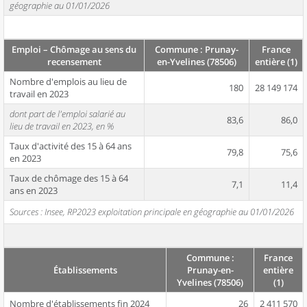
géographie au 01/01/2026
Emploi – Chômage au sens du
Commune : Prunay-
France
recensement
en-Yvelines (78506)
entière (1)
Nombre d'emplois au lieu de
180
28 149 174
travail en 2023
dont part de l'emploi salarié au
83,6
86,0
lieu de travail en 2023, en %
Taux d'activité des 15 à 64 ans
79,8
75,6
en 2023
Taux de chômage des 15 à 64
7,1
11,4
ans en 2023
Sources : Insee, RP2023 exploitation principale en géographie au 01/01/2026
Commune :
France
Établissements
Prunay-en-
entière
Yvelines (78506)
(1)
Nombre d'établissements fin 2024
26
2 411 570