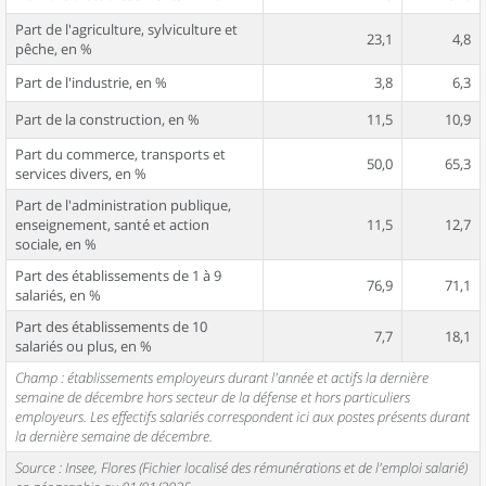
Part de l'agriculture, sylviculture et
23,1
4,8
pêche, en %
Part de l'industrie, en %
3,8
6,3
Part de la construction, en %
11,5
10,9
Part du commerce, transports et
50,0
65,3
services divers, en %
Part de l'administration publique,
enseignement, santé et action
11,5
12,7
sociale, en %
Part des établissements de 1 à 9
76,9
71,1
salariés, en %
Part des établissements de 10
7,7
18,1
salariés ou plus, en %
Champ : établissements employeurs durant l'année et actifs la dernière
semaine de décembre hors secteur de la défense et hors particuliers
employeurs. Les effectifs salariés correspondent ici aux postes présents durant
la dernière semaine de décembre.
Source : Insee, Flores (Fichier localisé des rémunérations et de l'emploi salarié)