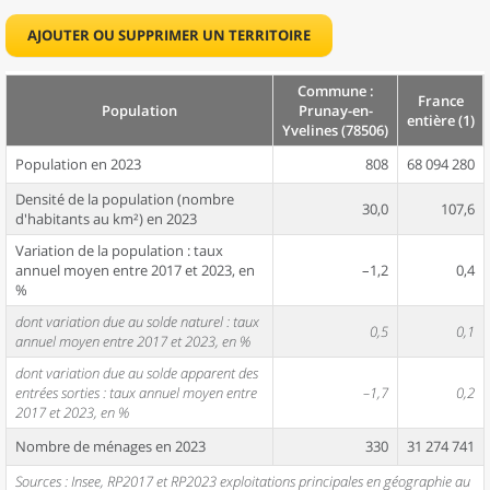
AJOUTER OU SUPPRIMER UN TERRITOIRE
Commune :
France
Population
Prunay-en-
entière (1)
Yvelines (78506)
Population en 2023
808
68 094 280
Densité de la population (nombre
30,0
107,6
d'habitants au km²) en 2023
Variation de la population : taux
annuel moyen entre 2017 et 2023, en
–1,2
0,4
%
dont variation due au solde naturel : taux
0,5
0,1
annuel moyen entre 2017 et 2023, en %
dont variation due au solde apparent des
entrées sorties : taux annuel moyen entre
–1,7
0,2
2017 et 2023, en %
Nombre de ménages en 2023
330
31 274 741
Sources : Insee, RP2017 et RP2023 exploitations principales en géographie au