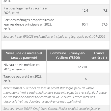
en %
Part des logements vacants en
12,4
7,8
2023, en %
Part des ménages propriétaires de
leur résidence principale en 2023,
90,1
57,5
en %
Source : Insee, RP2023 exploitation principale en géographie au 01/01/2026
Niveau de vie médian et
Commune : Prunay-en-
France
taux de pauvreté
Yvelines (78506)
entière (1)
Niveau de vie médian en
32 710
2023, en euros
Taux de pauvreté en 2023,
s
en %
Avertissement : Pour des raisons de secret statistique (s) ou de valeur
manquante (vm), certains indicateurs peuvent ne pas être renseignés. À cause
de l'absence de données de certains DOM, le niveau France n'est pas
disponible (voir les données niveau France métropolitaine).
Sources : Insee-DGFiP-Cnaf-Cnav-Ccmsa, Fichier localisé social et fiscal en