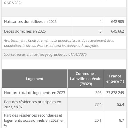
01/01/2026
Naissances domiciliées en 2025
4
642 905
Décès domiciliés en 2025
5
645 662
Avertissement : Contrairement aux données issues du recensement de la
population, le niveau France contient les données de Mayotte.
Source : Insee, état civil en géographie au 01/01/2026
Commune :
France
Logement
Lainville-en-Vexin
entière (1)
(78329)
Nombre total de logements en 2023
393
37 878 249
Part des résidences principales en
77,4
82,4
2023, en %
Part des résidences secondaires et
logements occasionnels en 2023, en
20,1
9,7
%