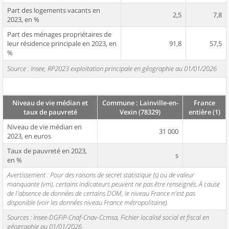
Part des logements vacants en
2,5
7,8
2023, en %
Part des ménages propriétaires de
leur résidence principale en 2023, en
91,8
57,5
%
Source : Insee, RP2023 exploitation principale en géographie au 01/01/2026
Niveau de vie médian et
Commune : Lainville-en-
France
taux de pauvreté
Vexin (78329)
entière (1)
Niveau de vie médian en
31 000
2023, en euros
Taux de pauvreté en 2023,
s
en %
Avertissement : Pour des raisons de secret statistique (s) ou de valeur
manquante (vm), certains indicateurs peuvent ne pas être renseignés. À cause
de l'absence de données de certains DOM, le niveau France n'est pas
disponible (voir les données niveau France métropolitaine).
Sources : Insee-DGFiP-Cnaf-Cnav-Ccmsa, Fichier localisé social et fiscal en
géographie au 01/01/2026