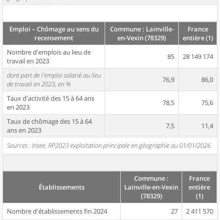
Emploi – Chômage au sens du
Commune : Lainville-
France
recensement
en-Vexin (78329)
entière (1)
Nombre d'emplois au lieu de
85
28 149 174
travail en 2023
dont part de l'emploi salarié au lieu
76,9
86,0
de travail en 2023, en %
Taux d'activité des 15 à 64 ans
78,5
75,6
en 2023
Taux de chômage des 15 à 64
7,5
11,4
ans en 2023
Sources : Insee, RP2023 exploitation principale en géographie au 01/01/2026
Commune :
France
Établissements
Lainville-en-Vexin
entière
(78329)
(1)
Nombre d'établissements fin 2024
27
2 411 570