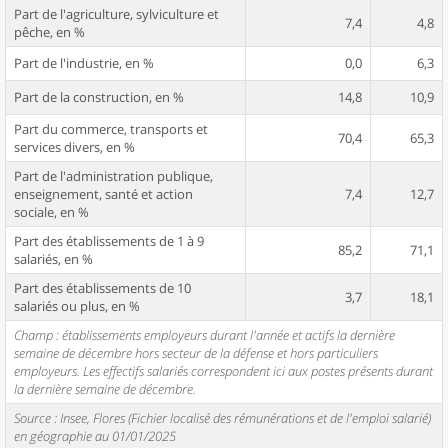
Part de l'agriculture, sylviculture et
7,4
4,8
pêche, en %
Part de l'industrie, en %
0,0
6,3
Part de la construction, en %
14,8
10,9
Part du commerce, transports et
70,4
65,3
services divers, en %
Part de l'administration publique,
enseignement, santé et action
7,4
12,7
sociale, en %
Part des établissements de 1 à 9
85,2
71,1
salariés, en %
Part des établissements de 10
3,7
18,1
salariés ou plus, en %
Champ : établissements employeurs durant l'année et actifs la dernière
semaine de décembre hors secteur de la défense et hors particuliers
employeurs. Les effectifs salariés correspondent ici aux postes présents durant
la dernière semaine de décembre.
Source : Insee, Flores (Fichier localisé des rémunérations et de l'emploi salarié)
en géographie au 01/01/2025