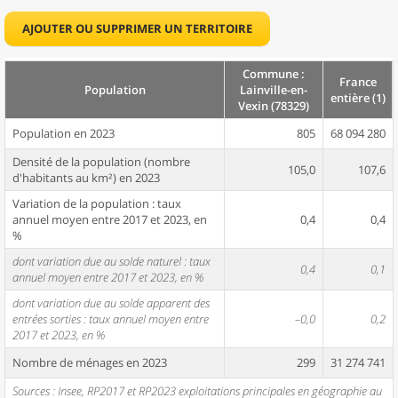
AJOUTER OU SUPPRIMER UN TERRITOIRE
Commune :
France
Population
Lainville-en-
entière (1)
Vexin (78329)
Population en 2023
805
68 094 280
Densité de la population (nombre
105,0
107,6
d'habitants au km²) en 2023
Variation de la population : taux
annuel moyen entre 2017 et 2023, en
0,4
0,4
%
dont variation due au solde naturel : taux
0,4
0,1
annuel moyen entre 2017 et 2023, en %
dont variation due au solde apparent des
entrées sorties : taux annuel moyen entre
–0,0
0,2
2017 et 2023, en %
Nombre de ménages en 2023
299
31 274 741
Sources : Insee, RP2017 et RP2023 exploitations principales en géographie au