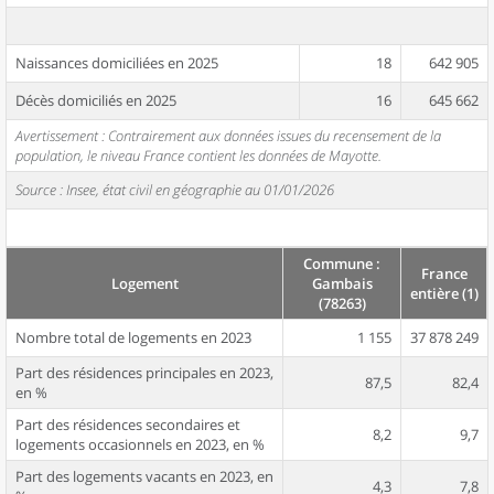
Naissances domiciliées en 2025
18
642 905
Décès domiciliés en 2025
16
645 662
Avertissement : Contrairement aux données issues du recensement de la
population, le niveau France contient les données de Mayotte.
Source : Insee, état civil en géographie au 01/01/2026
Commune :
France
Logement
Gambais
entière (1)
(78263)
Nombre total de logements en 2023
1 155
37 878 249
Part des résidences principales en 2023,
87,5
82,4
en %
Part des résidences secondaires et
8,2
9,7
logements occasionnels en 2023, en %
Part des logements vacants en 2023, en
4,3
7,8