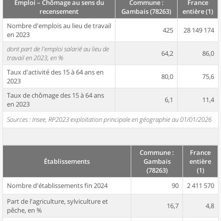
Emploi – Chômage au sens du
Commune :
France
recensement
Gambais (78263)
entière (1)
Nombre d'emplois au lieu de travail
425
28 149 174
en 2023
dont part de l'emploi salarié au lieu de
64,2
86,0
travail en 2023, en %
Taux d'activité des 15 à 64 ans en
80,0
75,6
2023
Taux de chômage des 15 à 64 ans
6,1
11,4
en 2023
Sources : Insee, RP2023 exploitation principale en géographie au 01/01/2026
Commune :
France
Établissements
Gambais
entière
(78263)
(1)
Nombre d'établissements fin 2024
90
2 411 570
Part de l'agriculture, sylviculture et
16,7
4,8
pêche, en %