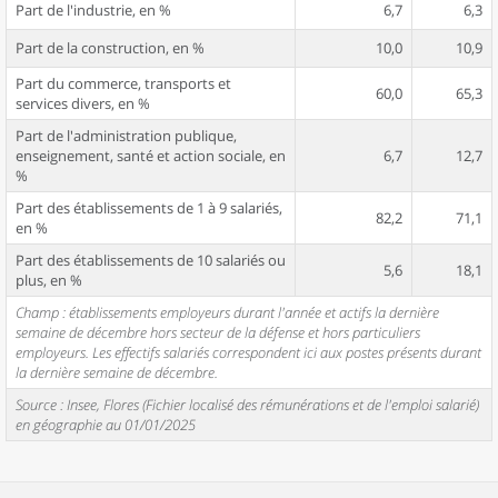
Part de l'industrie, en %
6,7
6,3
Part de la construction, en %
10,0
10,9
Part du commerce, transports et
60,0
65,3
services divers, en %
Part de l'administration publique,
enseignement, santé et action sociale, en
6,7
12,7
%
Part des établissements de 1 à 9 salariés,
82,2
71,1
en %
Part des établissements de 10 salariés ou
5,6
18,1
plus, en %
Champ : établissements employeurs durant l'année et actifs la dernière
semaine de décembre hors secteur de la défense et hors particuliers
employeurs. Les effectifs salariés correspondent ici aux postes présents durant
la dernière semaine de décembre.
Source : Insee, Flores (Fichier localisé des rémunérations et de l'emploi salarié)
en géographie au 01/01/2025