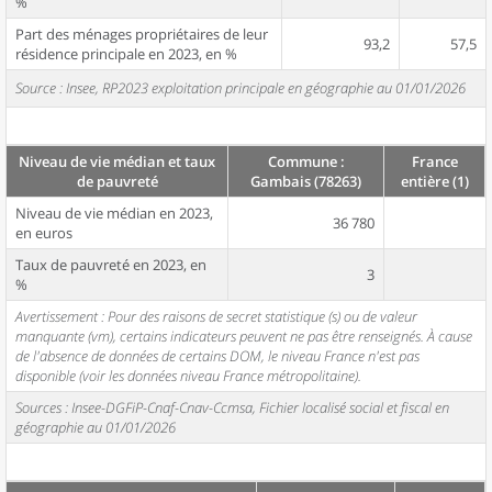
%
Part des ménages propriétaires de leur
93,2
57,5
résidence principale en 2023, en %
Source : Insee, RP2023 exploitation principale en géographie au 01/01/2026
Niveau de vie médian et taux
Commune :
France
de pauvreté
Gambais (78263)
entière (1)
Niveau de vie médian en 2023,
36 780
en euros
Taux de pauvreté en 2023, en
3
%
Avertissement : Pour des raisons de secret statistique (s) ou de valeur
manquante (vm), certains indicateurs peuvent ne pas être renseignés. À cause
de l'absence de données de certains DOM, le niveau France n'est pas
disponible (voir les données niveau France métropolitaine).
Sources : Insee-DGFiP-Cnaf-Cnav-Ccmsa, Fichier localisé social et fiscal en
géographie au 01/01/2026