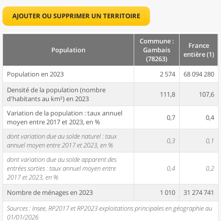
AJOUTER OU SUPPRIMER UN TERRITOIRE
Commune :
France
Population
Gambais
entière (1)
(78263)
Population en 2023
2 574
68 094 280
Densité de la population (nombre
111,8
107,6
d'habitants au km²) en 2023
Variation de la population : taux annuel
0,7
0,4
moyen entre 2017 et 2023, en %
dont variation due au solde naturel : taux
0,3
0,1
annuel moyen entre 2017 et 2023, en %
dont variation due au solde apparent des
entrées sorties : taux annuel moyen entre
0,4
0,2
2017 et 2023, en %
Nombre de ménages en 2023
1 010
31 274 741
Sources : Insee, RP2017 et RP2023 exploitations principales en géographie au
01/01/2026