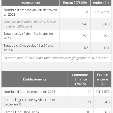
recensement
Émancé (78209)
entière (1)
Nombre d'emplois au lieu de travail
74
28 149 174
en 2023
dont part de l'emploi salarié au lieu de
54,0
86,0
travail en 2023, en %
Taux d'activité des 15 à 64 ans en
75,9
75,6
2023
Taux de chômage des 15 à 64 ans
6,5
11,4
en 2023
Sources : Insee, RP2023 exploitation principale en géographie au 01/01/2026
Commune :
France
Établissements
Émancé
entière
(78209)
(1)
Nombre d'établissements fin 2024
14
2 411 570
Part de l'agriculture, sylviculture et
7,1
4,8
pêche, en %
Part de l'industrie, en %
0,0
6,3