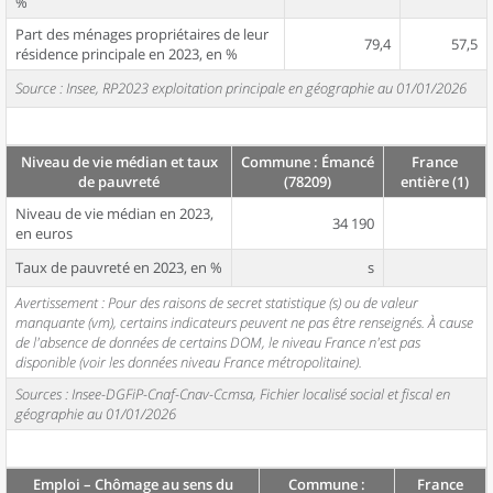
%
Part des ménages propriétaires de leur
79,4
57,5
résidence principale en 2023, en %
Source : Insee, RP2023 exploitation principale en géographie au 01/01/2026
Niveau de vie médian et taux
Commune : Émancé
France
de pauvreté
(78209)
entière (1)
Niveau de vie médian en 2023,
34 190
en euros
Taux de pauvreté en 2023, en %
s
Avertissement : Pour des raisons de secret statistique (s) ou de valeur
manquante (vm), certains indicateurs peuvent ne pas être renseignés. À cause
de l'absence de données de certains DOM, le niveau France n'est pas
disponible (voir les données niveau France métropolitaine).
Sources : Insee-DGFiP-Cnaf-Cnav-Ccmsa, Fichier localisé social et fiscal en
géographie au 01/01/2026
Emploi – Chômage au sens du
Commune :
France