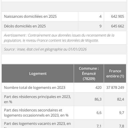
Naissances domiciliées en 2025
4
642 905
Décès domiciliés en 2025
9
645 662
Avertissement : Contrairement aux données issues du recensement de la
population, le niveau France contient les données de Mayotte.
Source : Insee, état civil en géographie au 01/01/2026
Commune :
France
Logement
Émancé
entière (1)
(78209)
Nombre total de logements en 2023
420
37 878 249
Part des résidences principales en 2023,
86,3
82,4
en %
Part des résidences secondaires et
6,6
9,7
logements occasionnels en 2023, en %
Part des logements vacants en 2023, en
7,1
7,8