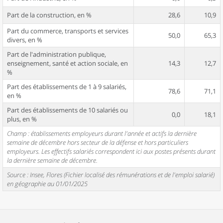
Part de la construction, en %
28,6
10,9
Part du commerce, transports et services
50,0
65,3
divers, en %
Part de l'administration publique,
enseignement, santé et action sociale, en
14,3
12,7
%
Part des établissements de 1 à 9 salariés,
78,6
71,1
en %
Part des établissements de 10 salariés ou
0,0
18,1
plus, en %
Champ : établissements employeurs durant l'année et actifs la dernière
semaine de décembre hors secteur de la défense et hors particuliers
employeurs. Les effectifs salariés correspondent ici aux postes présents durant
la dernière semaine de décembre.
Source : Insee, Flores (Fichier localisé des rémunérations et de l'emploi salarié)
en géographie au 01/01/2025