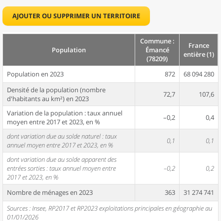
AJOUTER OU SUPPRIMER UN TERRITOIRE
Commune :
France
Population
Émancé
entière (1)
(78209)
Population en 2023
872
68 094 280
Densité de la population (nombre
72,7
107,6
d'habitants au km²) en 2023
Variation de la population : taux annuel
–0,2
0,4
moyen entre 2017 et 2023, en %
dont variation due au solde naturel : taux
0,1
0,1
annuel moyen entre 2017 et 2023, en %
dont variation due au solde apparent des
entrées sorties : taux annuel moyen entre
–0,2
0,2
2017 et 2023, en %
Nombre de ménages en 2023
363
31 274 741
Sources : Insee, RP2017 et RP2023 exploitations principales en géographie au
01/01/2026