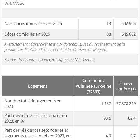
01/01/2026
Naissances domiciliées en 2025
13
642 905
Décès domiciliés en 2025
38
645 662
Avertissement : Contrairement aux données issues du recensement de la
population, le niveau France contient les données de Mayotte.
Source : Insee, état civil en géographie au 01/01/2026
Commune :
France
Logement
Vulaines-sur-Seine
entière (1)
(77533)
Nombre total de logements en
1 137
37 878 249
2023
Part des résidences principales en
90,6
82,4
2023, en %
Part des résidences secondaires et
logements occasionnels en 2023, en
4,0
9,7