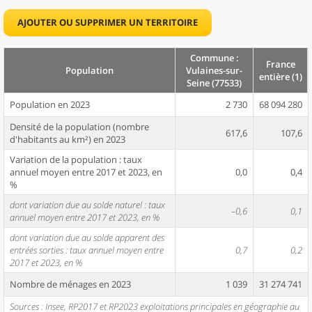
AJOUTER OU SUPPRIMER UN TERRITOIRE
Commune :
France
Population
Vulaines-sur-
entière (1)
Seine (77533)
Population en 2023
2 730
68 094 280
Densité de la population (nombre
617,6
107,6
d'habitants au km²) en 2023
Variation de la population : taux
annuel moyen entre 2017 et 2023, en
0,0
0,4
%
dont variation due au solde naturel : taux
–0,6
0,1
annuel moyen entre 2017 et 2023, en %
dont variation due au solde apparent des
entrées sorties : taux annuel moyen entre
0,7
0,2
2017 et 2023, en %
Nombre de ménages en 2023
1 039
31 274 741
Sources : Insee, RP2017 et RP2023 exploitations principales en géographie au