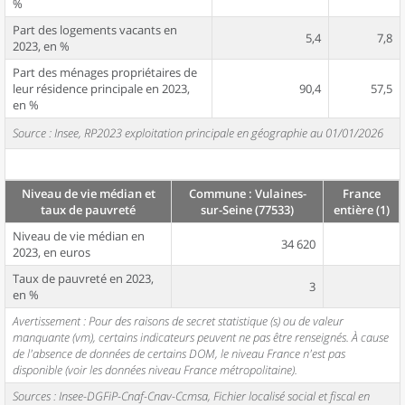
%
Part des logements vacants en
5,4
7,8
2023, en %
Part des ménages propriétaires de
leur résidence principale en 2023,
90,4
57,5
en %
Source : Insee, RP2023 exploitation principale en géographie au 01/01/2026
Niveau de vie médian et
Commune : Vulaines-
France
taux de pauvreté
sur-Seine (77533)
entière (1)
Niveau de vie médian en
34 620
2023, en euros
Taux de pauvreté en 2023,
3
en %
Avertissement : Pour des raisons de secret statistique (s) ou de valeur
manquante (vm), certains indicateurs peuvent ne pas être renseignés. À cause
de l'absence de données de certains DOM, le niveau France n'est pas
disponible (voir les données niveau France métropolitaine).
Sources : Insee-DGFiP-Cnaf-Cnav-Ccmsa, Fichier localisé social et fiscal en