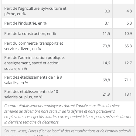
Part de l'agriculture, sylviculture et
0,0
4,8
pêche, en %
Part de l'industrie, en %
3,1
6,3
Part de la construction, en %
11,5
10,9
Part du commerce, transports et
70,8
65,3
services divers, en %
Part de l'administration publique,
enseignement, santé et action
14,6
12,7
sociale, en %
Part des établissements de 1 à 9
68,8
71,1
salariés, en %
Part des établissements de 10
21,9
18,1
salariés ou plus, en %
Champ : établissements employeurs durant l'année et actifs la dernière
semaine de décembre hors secteur de la défense et hors particuliers
employeurs. Les effectifs salariés correspondent ici aux postes présents durant
la dernière semaine de décembre.
Source : Insee, Flores (Fichier localisé des rémunérations et de l'emploi salarié)