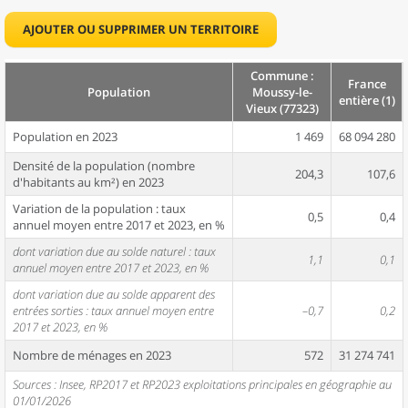
AJOUTER OU SUPPRIMER UN TERRITOIRE
Commune :
France
Population
Moussy-le-
entière (1)
Vieux (77323)
Population en 2023
1 469
68 094 280
Densité de la population (nombre
204,3
107,6
d'habitants au km²) en 2023
Variation de la population : taux
0,5
0,4
annuel moyen entre 2017 et 2023, en %
dont variation due au solde naturel : taux
1,1
0,1
annuel moyen entre 2017 et 2023, en %
dont variation due au solde apparent des
entrées sorties : taux annuel moyen entre
–0,7
0,2
2017 et 2023, en %
Nombre de ménages en 2023
572
31 274 741
Sources : Insee, RP2017 et RP2023 exploitations principales en géographie au
01/01/2026