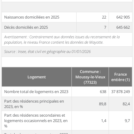
Naissances domiciliées en 2025
22
642 905
Décès domiciliés en 2025
7
645 662
Avertissement : Contrairement aux données issues du recensement de la
population, le niveau France contient les données de Mayotte.
Source : Insee, état civil en géographie au 01/01/2026
Commune :
France
Logement
Moussy-le-Vieux
entière (1)
(77323)
Nombre total de logements en 2023
638
37 878 249
Part des résidences principales en
89,8
82,4
2023, en %
Part des résidences secondaires et
logements occasionnels en 2023, en
1,4
9,7
%