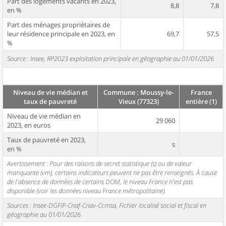
Part des logements vacants en 2023,
8,8
7,8
en %
Part des ménages propriétaires de
leur résidence principale en 2023, en
69,7
57,5
%
Source : Insee, RP2023 exploitation principale en géographie au 01/01/2026
Niveau de vie médian et
Commune : Moussy-le-
France
taux de pauvreté
Vieux (77323)
entière (1)
Niveau de vie médian en
29 060
2023, en euros
Taux de pauvreté en 2023,
s
en %
Avertissement : Pour des raisons de secret statistique (s) ou de valeur
manquante (vm), certains indicateurs peuvent ne pas être renseignés. À cause
de l'absence de données de certains DOM, le niveau France n'est pas
disponible (voir les données niveau France métropolitaine).
Sources : Insee-DGFiP-Cnaf-Cnav-Ccmsa, Fichier localisé social et fiscal en
géographie au 01/01/2026