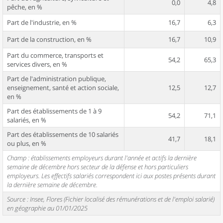
0,0
4,8
pêche, en %
Part de l'industrie, en %
16,7
6,3
Part de la construction, en %
16,7
10,9
Part du commerce, transports et
54,2
65,3
services divers, en %
Part de l'administration publique,
enseignement, santé et action sociale,
12,5
12,7
en %
Part des établissements de 1 à 9
54,2
71,1
salariés, en %
Part des établissements de 10 salariés
41,7
18,1
ou plus, en %
Champ : établissements employeurs durant l'année et actifs la dernière
semaine de décembre hors secteur de la défense et hors particuliers
employeurs. Les effectifs salariés correspondent ici aux postes présents durant
la dernière semaine de décembre.
Source : Insee, Flores (Fichier localisé des rémunérations et de l'emploi salarié)
en géographie au 01/01/2025