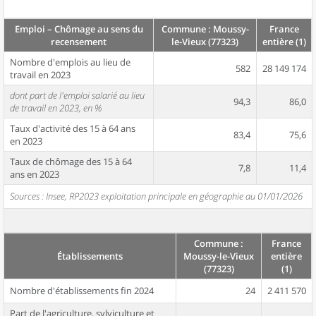
Emploi – Chômage au sens du
Commune : Moussy-
France
recensement
le-Vieux (77323)
entière (1)
Nombre d'emplois au lieu de
582
28 149 174
travail en 2023
dont part de l'emploi salarié au lieu
94,3
86,0
de travail en 2023, en %
Taux d'activité des 15 à 64 ans
83,4
75,6
en 2023
Taux de chômage des 15 à 64
7,8
11,4
ans en 2023
Sources : Insee, RP2023 exploitation principale en géographie au 01/01/2026
Commune :
France
Établissements
Moussy-le-Vieux
entière
(77323)
(1)
Nombre d'établissements fin 2024
24
2 411 570
Part de l'agriculture, sylviculture et