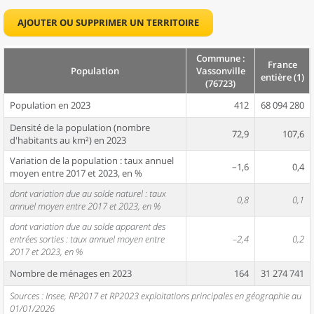
AJOUTER OU SUPPRIMER UN TERRITOIRE
Commune :
France
Population
Vassonville
entière (1)
(76723)
Population en 2023
412
68 094 280
Densité de la population (nombre
72,9
107,6
d'habitants au km²) en 2023
Variation de la population : taux annuel
–1,6
0,4
moyen entre 2017 et 2023, en %
dont variation due au solde naturel : taux
0,8
0,1
annuel moyen entre 2017 et 2023, en %
dont variation due au solde apparent des
entrées sorties : taux annuel moyen entre
–2,4
0,2
2017 et 2023, en %
Nombre de ménages en 2023
164
31 274 741
Sources : Insee, RP2017 et RP2023 exploitations principales en géographie au
01/01/2026