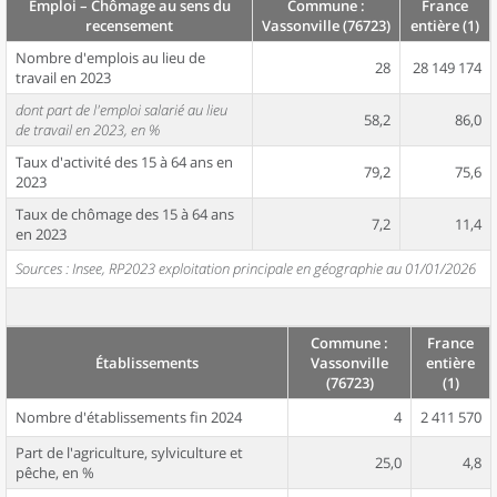
Emploi – Chômage au sens du
Commune :
France
recensement
Vassonville (76723)
entière (1)
Nombre d'emplois au lieu de
28
28 149 174
travail en 2023
dont part de l'emploi salarié au lieu
58,2
86,0
de travail en 2023, en %
Taux d'activité des 15 à 64 ans en
79,2
75,6
2023
Taux de chômage des 15 à 64 ans
7,2
11,4
en 2023
Sources : Insee, RP2023 exploitation principale en géographie au 01/01/2026
Commune :
France
Établissements
Vassonville
entière
(76723)
(1)
Nombre d'établissements fin 2024
4
2 411 570
Part de l'agriculture, sylviculture et
25,0
4,8
pêche, en %