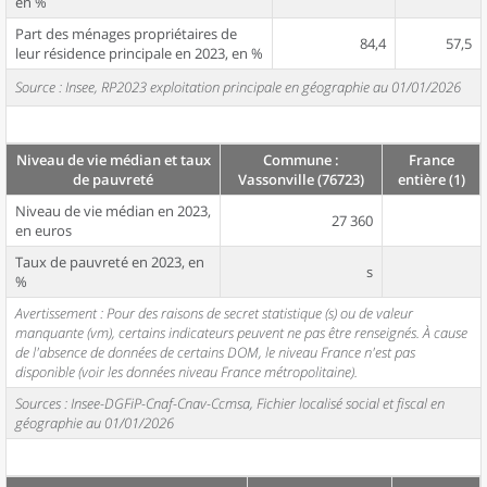
en %
Part des ménages propriétaires de
84,4
57,5
leur résidence principale en 2023, en %
Source : Insee, RP2023 exploitation principale en géographie au 01/01/2026
Niveau de vie médian et taux
Commune :
France
de pauvreté
Vassonville (76723)
entière (1)
Niveau de vie médian en 2023,
27 360
en euros
Taux de pauvreté en 2023, en
s
%
Avertissement : Pour des raisons de secret statistique (s) ou de valeur
manquante (vm), certains indicateurs peuvent ne pas être renseignés. À cause
de l'absence de données de certains DOM, le niveau France n'est pas
disponible (voir les données niveau France métropolitaine).
Sources : Insee-DGFiP-Cnaf-Cnav-Ccmsa, Fichier localisé social et fiscal en
géographie au 01/01/2026