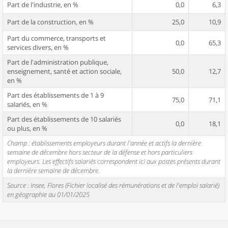
Part de l'industrie, en %
0,0
6,3
Part de la construction, en %
25,0
10,9
Part du commerce, transports et
0,0
65,3
services divers, en %
Part de l'administration publique,
enseignement, santé et action sociale,
50,0
12,7
en %
Part des établissements de 1 à 9
75,0
71,1
salariés, en %
Part des établissements de 10 salariés
0,0
18,1
ou plus, en %
Champ : établissements employeurs durant l'année et actifs la dernière
semaine de décembre hors secteur de la défense et hors particuliers
employeurs. Les effectifs salariés correspondent ici aux postes présents durant
la dernière semaine de décembre.
Source : Insee, Flores (Fichier localisé des rémunérations et de l'emploi salarié)
en géographie au 01/01/2025