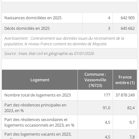
Naissances domiciliées en 2025
4
642 905
Décès domiciliés en 2025
3
645 662
Avertissement : Contrairement aux données issues du recensement de la
population, le niveau France contient les données de Mayotte.
Source : Insee, état civil en géographie au 01/01/2026
Commune :
France
Logement
Vassonville
entière (1)
(76723)
Nombre total de logements en 2023
177
37 878 249
Part des résidences principales en
91,0
82,4
2023, en %
Part des résidences secondaires et
4,5
9,7
logements occasionnels en 2023, en %
Part des logements vacants en 2023,
4,5
7,8