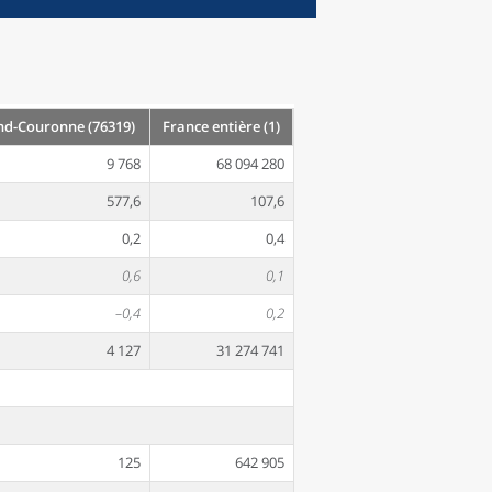
d-Couronne (76319)
France entière (1)
9 768
68 094 280
577,6
107,6
0,2
0,4
0,6
0,1
–0,4
0,2
4 127
31 274 741
125
642 905