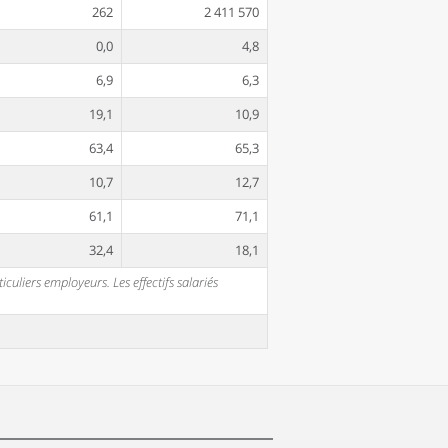
262
2 411 570
0,0
4,8
6,9
6,3
19,1
10,9
63,4
65,3
10,7
12,7
61,1
71,1
32,4
18,1
uliers employeurs. Les effectifs salariés