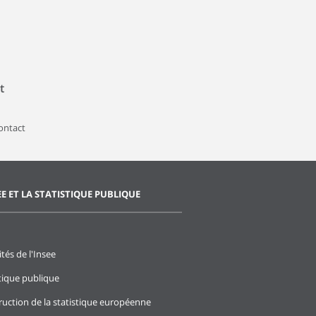
t
contact
EE ET LA STATISTIQUE PUBLIQUE
ités de l'Insee
stique publique
ruction de la statistique européenne