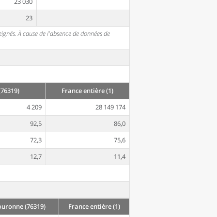
23 030
23
seignés. À cause de l'absence de données de
76319)
France entière (1)
4 209
28 149 174
92,5
86,0
72,3
75,6
12,7
11,4
uronne (76319)
France entière (1)