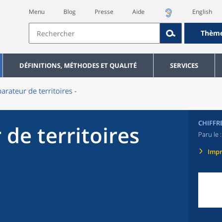
Menu
Blog
Presse
Aide
English
Thèm
DÉFINITIONS, MÉTHODES ET QUALITÉ
SERVICES
rateur de territoires -
CHIFFR
de territoires
Paru le 
Imp