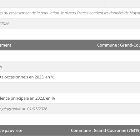
s du recensement de la population, le niveau France contient les données de Mayot
1/2026
ement
Commune : Grand-Cou
 %
ts occasionnels en 2023, en %
dence principale en 2023, en %
 en géographie au 01/01/2026
 de pauvreté
Commune : Grand-Couronne (76319