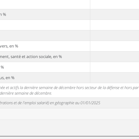
en %
vers, en %
ent, santé et action sociale, en %
n %
us, en %
 et actifs la dernière semaine de décembre hors secteur de la défense et hors partic
a dernière semaine de décembre.
unérations et de l'emploi salarié) en géographie au 01/01/2025