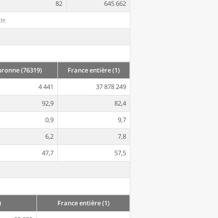
82
645 662
te.
ronne (76319)
France entière (1)
4 441
37 878 249
92,9
82,4
0,9
9,7
6,2
7,8
47,7
57,5
)
France entière (1)