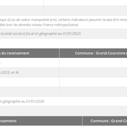
stique (s) ou de valeur manquante (vm), certains indicateurs peuvent ne pas être ren
ble (voir les données niveau France métropolitaine).
localisé social et fiscal en géographie au 01/01/2025
s du recensement
Commune : Grand-Couronne (
3
en 2023, en %
e en géographie au 01/01/2026
issements
Commune : Grand-Co