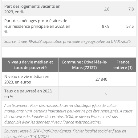
Part des logements vacants en
2,8
7,8
2023, en %
Part des ménages propriétaires de
leur résidence principale en 2023, en
87,9
57,5
%
Source : Insee, RP2023 exploitation principale en géographie au 01/01/2026
Niveau de vie médian et
Commune : Étival-lès-le-
France
taux de pauvreté
Mans (72127)
entière (1)
Niveau de vie médian en
27 840
2023, en euros
Taux de pauvreté en 2023,
s
en %
Avertissement : Pour des raisons de secret statistique (s) ou de valeur
manquante (vm), certains indicateurs peuvent ne pas être renseignés. À cause
de l'absence de données de certains DOM, le niveau France n'est pas
disponible (voir les données niveau France métropolitaine).
Sources : Insee-DGFiP-Cnaf-Cnav-Ccmsa, Fichier localisé social et fiscal en
géographie au 01/01/2025