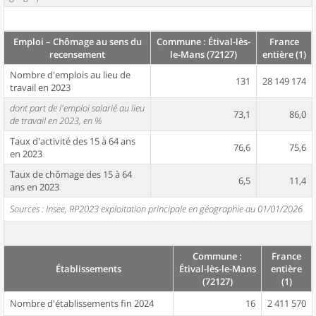
Emploi – Chômage au sens du
Commune : Étival-lès-
France
recensement
le-Mans (72127)
entière (1)
Nombre d'emplois au lieu de
131
28 149 174
travail en 2023
dont part de l'emploi salarié au lieu
73,1
86,0
de travail en 2023, en %
Taux d'activité des 15 à 64 ans
76,6
75,6
en 2023
Taux de chômage des 15 à 64
6,5
11,4
ans en 2023
Sources : Insee, RP2023 exploitation principale en géographie au 01/01/2026
Commune :
France
Établissements
Étival-lès-le-Mans
entière
(72127)
(1)
Nombre d'établissements fin 2024
16
2 411 570