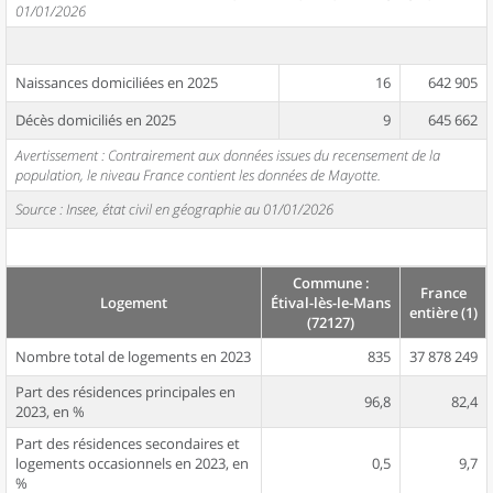
01/01/2026
Naissances domiciliées en 2025
16
642 905
Décès domiciliés en 2025
9
645 662
Avertissement : Contrairement aux données issues du recensement de la
population, le niveau France contient les données de Mayotte.
Source : Insee, état civil en géographie au 01/01/2026
Commune :
France
Logement
Étival-lès-le-Mans
entière (1)
(72127)
Nombre total de logements en 2023
835
37 878 249
Part des résidences principales en
96,8
82,4
2023, en %
Part des résidences secondaires et
logements occasionnels en 2023, en
0,5
9,7
%