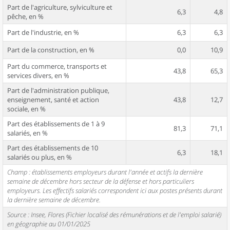
Part de l'agriculture, sylviculture et
6,3
4,8
pêche, en %
Part de l'industrie, en %
6,3
6,3
Part de la construction, en %
0,0
10,9
Part du commerce, transports et
43,8
65,3
services divers, en %
Part de l'administration publique,
enseignement, santé et action
43,8
12,7
sociale, en %
Part des établissements de 1 à 9
81,3
71,1
salariés, en %
Part des établissements de 10
6,3
18,1
salariés ou plus, en %
Champ : établissements employeurs durant l'année et actifs la dernière
semaine de décembre hors secteur de la défense et hors particuliers
employeurs. Les effectifs salariés correspondent ici aux postes présents durant
la dernière semaine de décembre.
Source : Insee, Flores (Fichier localisé des rémunérations et de l'emploi salarié)
en géographie au 01/01/2025