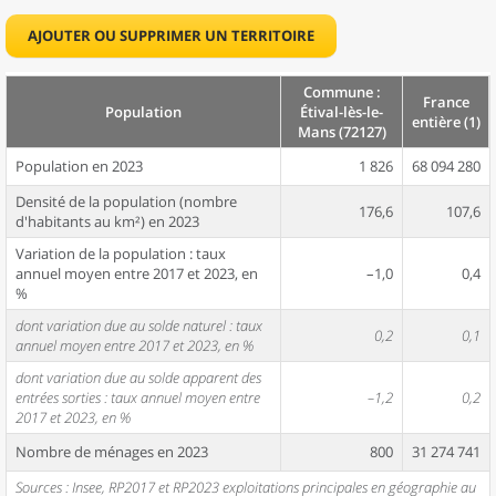
AJOUTER OU SUPPRIMER UN TERRITOIRE
Commune :
France
Population
Étival-lès-le-
entière (1)
Mans (72127)
Population en 2023
1 826
68 094 280
Densité de la population (nombre
176,6
107,6
d'habitants au km²) en 2023
Variation de la population : taux
annuel moyen entre 2017 et 2023, en
–1,0
0,4
%
dont variation due au solde naturel : taux
0,2
0,1
annuel moyen entre 2017 et 2023, en %
dont variation due au solde apparent des
entrées sorties : taux annuel moyen entre
–1,2
0,2
2017 et 2023, en %
Nombre de ménages en 2023
800
31 274 741
Sources : Insee, RP2017 et RP2023 exploitations principales en géographie au