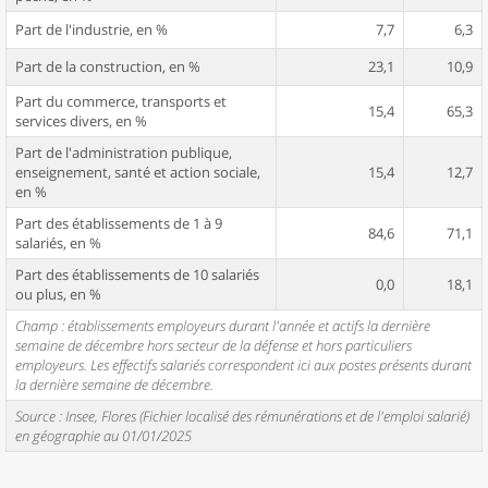
Part de l'industrie, en %
7,7
6,3
Part de la construction, en %
23,1
10,9
Part du commerce, transports et
15,4
65,3
services divers, en %
Part de l'administration publique,
enseignement, santé et action sociale,
15,4
12,7
en %
Part des établissements de 1 à 9
84,6
71,1
salariés, en %
Part des établissements de 10 salariés
0,0
18,1
ou plus, en %
Champ : établissements employeurs durant l'année et actifs la dernière
semaine de décembre hors secteur de la défense et hors particuliers
employeurs. Les effectifs salariés correspondent ici aux postes présents durant
la dernière semaine de décembre.
Source : Insee, Flores (Fichier localisé des rémunérations et de l'emploi salarié)
en géographie au 01/01/2025