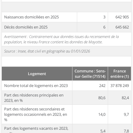
Naissances domiciliées en 2025
3
642 905
Décès domiciliés en 2025
6
645 662
Avertissement : Contrairement aux données issues du recensement de la
population, le niveau France contient les données de Mayotte.
Source : Insee, état civil en géographie au 01/01/2026
Commune : Sens-
France
Logement
sur-Seille (71514)
entière (1)
Nombre total de logements en 2023
242
37 878 249
Part des résidences principales en
80,6
82,4
2023, en %
Part des résidences secondaires et
logements occasionnels en 2023, en
14,0
9,7
%
Part des logements vacants en 2023,
5,4
7,8