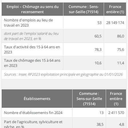
Emploi – Chômage au sens du
Commune : Sens-
France
recensement
sur-Seille (71514)
entière (1)
Nombre d'emplois au lieu de
53
28 149 174
travail en 2023
dont part de l'emploi salarié au lieu
60,5
86,0
de travail en 2023, en %
Taux d'activité des 15 à 64 ans en
78,3
75,6
2023
Taux de chômage des 15 à 64 ans
10,6
11,4
en 2023
Sources : Insee, RP2023 exploitation principale en géographie au 01/01/2026
Commune :
France
Établissements
Sens-sur-Seille
entière
(71514)
(1)
Nombre d'établissements fin 2024
13
2 411 570
Part de l'agriculture, sylviculture et
38,5
4,8
pêche, en %