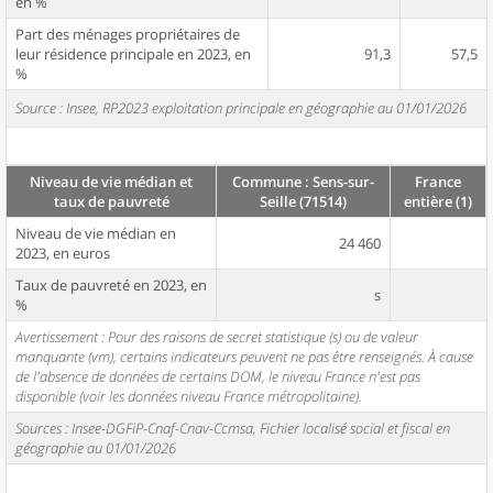
en %
Part des ménages propriétaires de
leur résidence principale en 2023, en
91,3
57,5
%
Source : Insee, RP2023 exploitation principale en géographie au 01/01/2026
Niveau de vie médian et
Commune : Sens-sur-
France
taux de pauvreté
Seille (71514)
entière (1)
Niveau de vie médian en
24 460
2023, en euros
Taux de pauvreté en 2023, en
s
%
Avertissement : Pour des raisons de secret statistique (s) ou de valeur
manquante (vm), certains indicateurs peuvent ne pas être renseignés. À cause
de l'absence de données de certains DOM, le niveau France n'est pas
disponible (voir les données niveau France métropolitaine).
Sources : Insee-DGFiP-Cnaf-Cnav-Ccmsa, Fichier localisé social et fiscal en
géographie au 01/01/2026