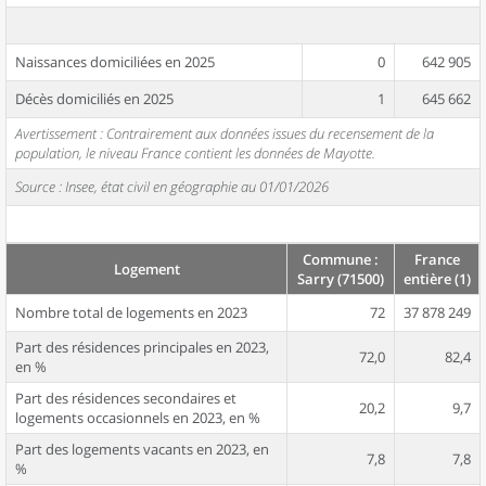
Naissances domiciliées en 2025
0
642 905
Décès domiciliés en 2025
1
645 662
Avertissement : Contrairement aux données issues du recensement de la
population, le niveau France contient les données de Mayotte.
Source : Insee, état civil en géographie au 01/01/2026
Commune :
France
Logement
Sarry (71500)
entière (1)
Nombre total de logements en 2023
72
37 878 249
Part des résidences principales en 2023,
72,0
82,4
en %
Part des résidences secondaires et
20,2
9,7
logements occasionnels en 2023, en %
Part des logements vacants en 2023, en
7,8
7,8
%