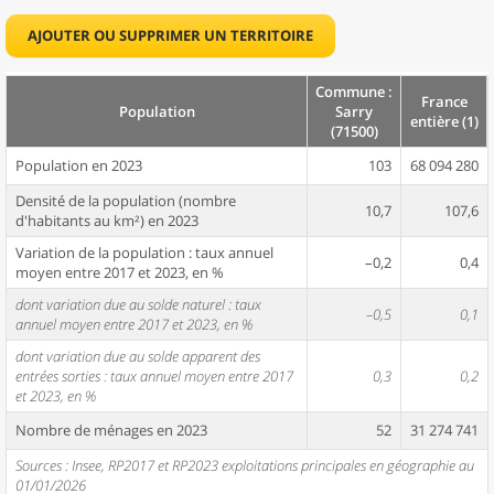
AJOUTER OU SUPPRIMER UN TERRITOIRE
Commune :
France
Population
Sarry
entière (1)
(71500)
Population en 2023
103
68 094 280
Densité de la population (nombre
10,7
107,6
d'habitants au km²) en 2023
Variation de la population : taux annuel
–0,2
0,4
moyen entre 2017 et 2023, en %
dont variation due au solde naturel : taux
–0,5
0,1
annuel moyen entre 2017 et 2023, en %
dont variation due au solde apparent des
entrées sorties : taux annuel moyen entre 2017
0,3
0,2
et 2023, en %
Nombre de ménages en 2023
52
31 274 741
Sources : Insee, RP2017 et RP2023 exploitations principales en géographie au
01/01/2026