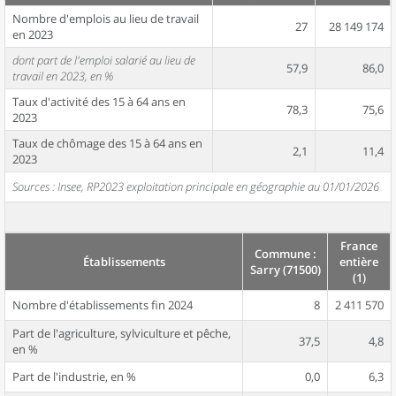
Nombre d'emplois au lieu de travail
27
28 149 174
en 2023
dont part de l'emploi salarié au lieu de
57,9
86,0
travail en 2023, en %
Taux d'activité des 15 à 64 ans en
78,3
75,6
2023
Taux de chômage des 15 à 64 ans en
2,1
11,4
2023
Sources : Insee, RP2023 exploitation principale en géographie au 01/01/2026
France
Commune :
Établissements
entière
Sarry (71500)
(1)
Nombre d'établissements fin 2024
8
2 411 570
Part de l'agriculture, sylviculture et pêche,
37,5
4,8
en %
Part de l'industrie, en %
0,0
6,3