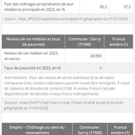
Part des ménages propriétaires de leur
85,5
57,5
résidence principale en 2023, en %
Source : Insee, RP2023 exploitation principale en géographie au 01/01/2026
Niveau de vie médian et taux
Commune : Sarry
France
de pauvreté
(71500)
entière (1)
Niveau de vie médian en 2023,
28 850
en euros
Taux de pauvreté en 2023, en %
s
Avertissement : Pour des raisons de secret statistique (s) ou de valeur
manquante (vm), certains indicateurs peuvent ne pas être renseignés. À cause
de l'absence de données de certains DOM, le niveau France n'est pas
disponible (voir les données niveau France métropolitaine).
Sources : Insee-DGFiP-Cnaf-Cnav-Ccmsa, Fichier localisé social et fiscal en
géographie au 01/01/2026
Emploi – Chômage au sens du
Commune :
France
recensement
Sarry (71500)
entière (1)