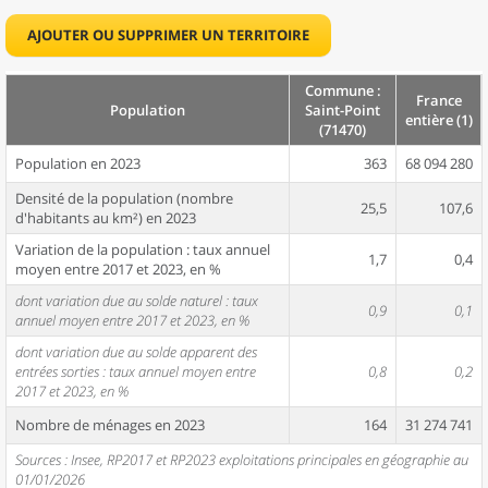
AJOUTER OU SUPPRIMER UN TERRITOIRE
Commune :
France
Population
Saint-Point
entière (1)
(71470)
Population en 2023
363
68 094 280
Densité de la population (nombre
25,5
107,6
d'habitants au km²) en 2023
Variation de la population : taux annuel
1,7
0,4
moyen entre 2017 et 2023, en %
dont variation due au solde naturel : taux
0,9
0,1
annuel moyen entre 2017 et 2023, en %
dont variation due au solde apparent des
entrées sorties : taux annuel moyen entre
0,8
0,2
2017 et 2023, en %
Nombre de ménages en 2023
164
31 274 741
Sources : Insee, RP2017 et RP2023 exploitations principales en géographie au
01/01/2026