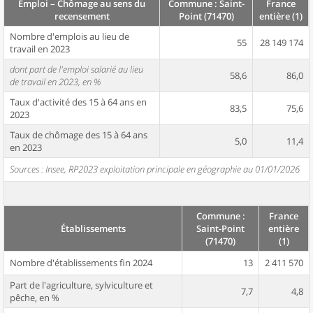
Emploi – Chômage au sens du
Commune : Saint-
France
recensement
Point (71470)
entière (1)
Nombre d'emplois au lieu de
55
28 149 174
travail en 2023
dont part de l'emploi salarié au lieu
58,6
86,0
de travail en 2023, en %
Taux d'activité des 15 à 64 ans en
83,5
75,6
2023
Taux de chômage des 15 à 64 ans
5,0
11,4
en 2023
Sources : Insee, RP2023 exploitation principale en géographie au 01/01/2026
Commune :
France
Établissements
Saint-Point
entière
(71470)
(1)
Nombre d'établissements fin 2024
13
2 411 570
Part de l'agriculture, sylviculture et
7,7
4,8
pêche, en %