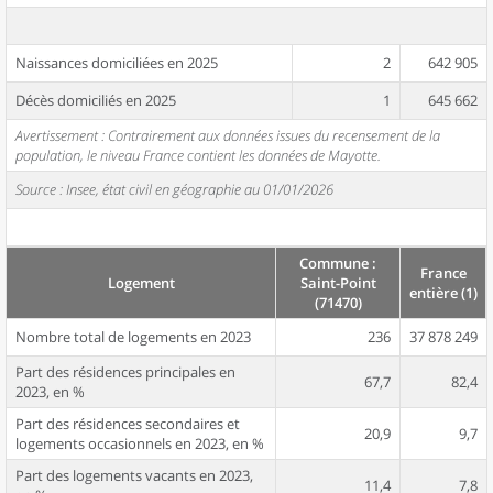
Naissances domiciliées en 2025
2
642 905
Décès domiciliés en 2025
1
645 662
Avertissement : Contrairement aux données issues du recensement de la
population, le niveau France contient les données de Mayotte.
Source : Insee, état civil en géographie au 01/01/2026
Commune :
France
Logement
Saint-Point
entière (1)
(71470)
Nombre total de logements en 2023
236
37 878 249
Part des résidences principales en
67,7
82,4
2023, en %
Part des résidences secondaires et
20,9
9,7
logements occasionnels en 2023, en %
Part des logements vacants en 2023,
11,4
7,8