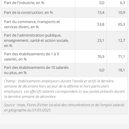
Part de l'industrie, en %
0,0
6,3
Part de la construction, en %
15,4
10,9
Part du commerce, transports et
53,8
65,3
services divers, en %
Part de l'administration publique,
enseignement, santé et action sociale,
23,1
12,7
en %
Part des établissements de 1 à 9
76,9
71,1
salariés, en %
Part des établissements de 10 salariés
0,0
18,1
ou plus, en %
Champ : établissements employeurs durant l'année et actifs la dernière
semaine de décembre hors secteur de la défense et hors particuliers
employeurs. Les effectifs salariés correspondent ici aux postes présents durant
la dernière semaine de décembre.
Source : Insee, Flores (Fichier localisé des rémunérations et de l'emploi salarié)
en géographie au 01/01/2025