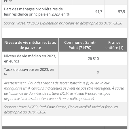
en %
Part des ménages propriétaires de
91,7
57,5
leur résidence principale en 2023, en %
Source : Insee, RP2023 exploitation principale en géographie au 01/01/2026
Niveau de vie médian et taux
Commune : Saint-
France
de pauvreté
Point (71470)
entière (1)
Niveau de vie médian en 2023,
26 810
en euros
Taux de pauvreté en 2023, en
s
%
Avertissement : Pour des raisons de secret statistique (s) ou de valeur
manquante (vm), certains indicateurs peuvent ne pas être renseignés. À cause
de l'absence de données de certains DOM, le niveau France n'est pas
disponible (voir les données niveau France métropolitaine).
Sources : Insee-DGFiP-Cnaf-Cnav-Ccmsa, Fichier localisé social et fiscal en
géographie au 01/01/2026