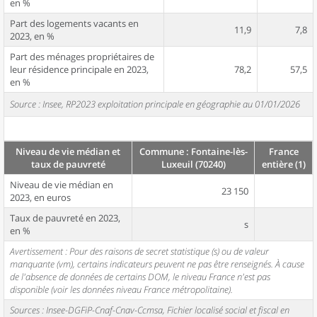
en %
Part des logements vacants en
11,9
7,8
2023, en %
Part des ménages propriétaires de
leur résidence principale en 2023,
78,2
57,5
en %
Source : Insee, RP2023 exploitation principale en géographie au 01/01/2026
Niveau de vie médian et
Commune : Fontaine-lès-
France
taux de pauvreté
Luxeuil (70240)
entière (1)
Niveau de vie médian en
23 150
2023, en euros
Taux de pauvreté en 2023,
s
en %
Avertissement : Pour des raisons de secret statistique (s) ou de valeur
manquante (vm), certains indicateurs peuvent ne pas être renseignés. À cause
de l'absence de données de certains DOM, le niveau France n'est pas
disponible (voir les données niveau France métropolitaine).
Sources : Insee-DGFiP-Cnaf-Cnav-Ccmsa, Fichier localisé social et fiscal en