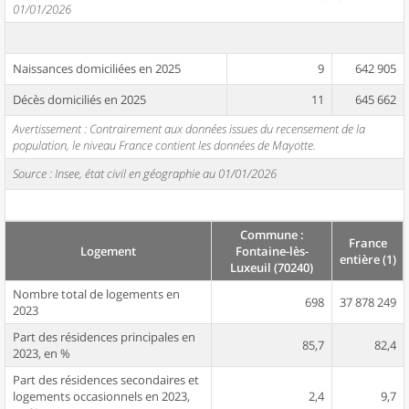
01/01/2026
Naissances domiciliées en 2025
9
642 905
Décès domiciliés en 2025
11
645 662
Avertissement : Contrairement aux données issues du recensement de la
population, le niveau France contient les données de Mayotte.
Source : Insee, état civil en géographie au 01/01/2026
Commune :
France
Logement
Fontaine-lès-
entière (1)
Luxeuil (70240)
Nombre total de logements en
698
37 878 249
2023
Part des résidences principales en
85,7
82,4
2023, en %
Part des résidences secondaires et
logements occasionnels en 2023,
2,4
9,7