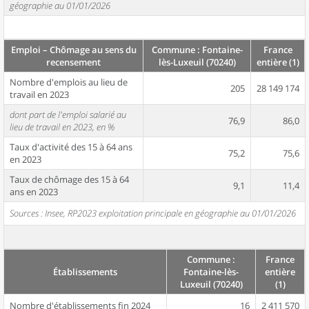
géographie au 01/01/2026
Emploi – Chômage au sens du
Commune : Fontaine-
France
recensement
lès-Luxeuil (70240)
entière (1)
Nombre d'emplois au lieu de
205
28 149 174
travail en 2023
dont part de l'emploi salarié au
76,9
86,0
lieu de travail en 2023, en %
Taux d'activité des 15 à 64 ans
75,2
75,6
en 2023
Taux de chômage des 15 à 64
9,1
11,4
ans en 2023
Sources : Insee, RP2023 exploitation principale en géographie au 01/01/2026
Commune :
France
Établissements
Fontaine-lès-
entière
Luxeuil (70240)
(1)
Nombre d'établissements fin 2024
16
2 411 570