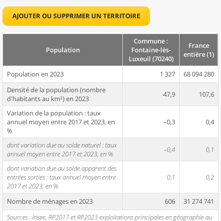
AJOUTER OU SUPPRIMER UN TERRITOIRE
Commune :
France
Population
Fontaine-lès-
entière (1)
Luxeuil (70240)
Population en 2023
1 327
68 094 280
Densité de la population (nombre
47,9
107,6
d'habitants au km²) en 2023
Variation de la population : taux
annuel moyen entre 2017 et 2023, en
–0,3
0,4
%
dont variation due au solde naturel : taux
–0,4
0,1
annuel moyen entre 2017 et 2023, en %
dont variation due au solde apparent des
entrées sorties : taux annuel moyen entre
0,1
0,2
2017 et 2023, en %
Nombre de ménages en 2023
606
31 274 741
Sources : Insee, RP2017 et RP2023 exploitations principales en géographie au