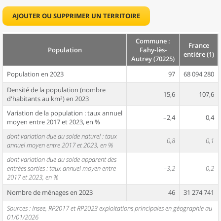
AJOUTER OU SUPPRIMER UN TERRITOIRE
Commune :
France
Population
Fahy-lès-
entière (1)
Autrey (70225)
Population en 2023
97
68 094 280
Densité de la population (nombre
15,6
107,6
d'habitants au km²) en 2023
Variation de la population : taux annuel
–2,4
0,4
moyen entre 2017 et 2023, en %
dont variation due au solde naturel : taux
0,8
0,1
annuel moyen entre 2017 et 2023, en %
dont variation due au solde apparent des
entrées sorties : taux annuel moyen entre
–3,2
0,2
2017 et 2023, en %
Nombre de ménages en 2023
46
31 274 741
Sources : Insee, RP2017 et RP2023 exploitations principales en géographie au
01/01/2026