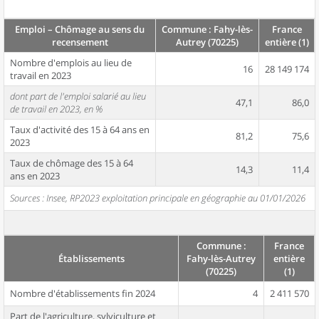
Emploi – Chômage au sens du
Commune : Fahy-lès-
France
recensement
Autrey (70225)
entière (1)
Nombre d'emplois au lieu de
16
28 149 174
travail en 2023
dont part de l'emploi salarié au lieu
47,1
86,0
de travail en 2023, en %
Taux d'activité des 15 à 64 ans en
81,2
75,6
2023
Taux de chômage des 15 à 64
14,3
11,4
ans en 2023
Sources : Insee, RP2023 exploitation principale en géographie au 01/01/2026
Commune :
France
Établissements
Fahy-lès-Autrey
entière
(70225)
(1)
Nombre d'établissements fin 2024
4
2 411 570
Part de l'agriculture, sylviculture et