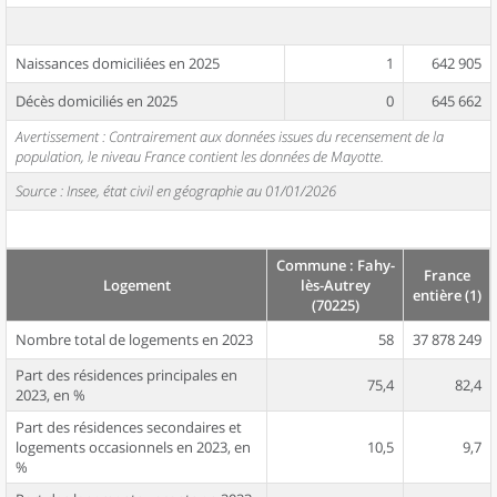
Naissances domiciliées en 2025
1
642 905
Décès domiciliés en 2025
0
645 662
Avertissement : Contrairement aux données issues du recensement de la
population, le niveau France contient les données de Mayotte.
Source : Insee, état civil en géographie au 01/01/2026
Commune : Fahy-
France
Logement
lès-Autrey
entière (1)
(70225)
Nombre total de logements en 2023
58
37 878 249
Part des résidences principales en
75,4
82,4
2023, en %
Part des résidences secondaires et
logements occasionnels en 2023, en
10,5
9,7
%