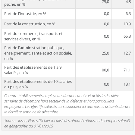
75,0
4,8
pêche, en %
Part de l'industrie, en %
0,0
6,3
Part de la construction, en %
0,0
10,9
Part du commerce, transports et
0,0
65,3
services divers, en %
Part de l'administration publique,
enseignement, santé et action sociale,
25,0
12,7
en %
Part des établissements de 1 à 9
100,0
71,1
salariés, en %
Part des établissements de 10 salariés
0,0
18,1
ou plus, en %
Champ : établissements employeurs durant l'année et actifs la dernière
semaine de décembre hors secteur de la défense et hors particuliers
employeurs. Les effectifs salariés correspondent ici aux postes présents durant
la dernière semaine de décembre.
Source : Insee, Flores (Fichier localisé des rémunérations et de l'emploi salarié)
en géographie au 01/01/2025