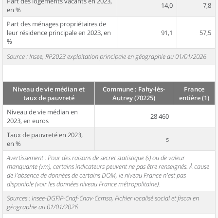
Part des logements vacants en 2023,
14,0
7,8
en %
Part des ménages propriétaires de
leur résidence principale en 2023, en
91,1
57,5
%
Source : Insee, RP2023 exploitation principale en géographie au 01/01/2026
Niveau de vie médian et
Commune : Fahy-lès-
France
taux de pauvreté
Autrey (70225)
entière (1)
Niveau de vie médian en
28 460
2023, en euros
Taux de pauvreté en 2023,
s
en %
Avertissement : Pour des raisons de secret statistique (s) ou de valeur
manquante (vm), certains indicateurs peuvent ne pas être renseignés. À cause
de l'absence de données de certains DOM, le niveau France n'est pas
disponible (voir les données niveau France métropolitaine).
Sources : Insee-DGFiP-Cnaf-Cnav-Ccmsa, Fichier localisé social et fiscal en
géographie au 01/01/2026