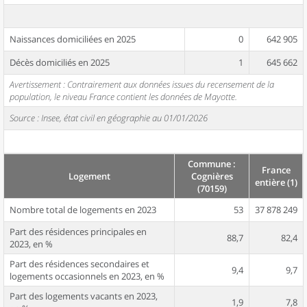
Naissances domiciliées en 2025
0
642 905
Décès domiciliés en 2025
1
645 662
Avertissement : Contrairement aux données issues du recensement de la
population, le niveau France contient les données de Mayotte.
Source : Insee, état civil en géographie au 01/01/2026
Commune :
France
Logement
Cognières
entière (1)
(70159)
Nombre total de logements en 2023
53
37 878 249
Part des résidences principales en
88,7
82,4
2023, en %
Part des résidences secondaires et
9,4
9,7
logements occasionnels en 2023, en %
Part des logements vacants en 2023,
1,9
7,8