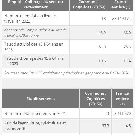
Emploi – Chômage au sens du
Commune :
France
recensement
Cognières (70159)
entière (1)
Nombre d'emplois au lieu de
18
28 149 174
travail en 2023
dont part de l'emploi salarié au lieu de
45,9
86,0
travail en 2023, en %
Taux d'activité des 15 à 64 ans en
81,0
75,6
2023
Taux de chômage des 15 à 64 ans
10,6
11,4
en 2023
Sources : Insee, RP2023 exploitation principale en géographie au 01/01/2026
Commune :
France
Établissements
Cognières
entière
(70159)
(1)
Nombre d'établissements fin 2024
3
2 411 570
Part de l'agriculture, sylviculture et
33,3
4,8
pêche, en %