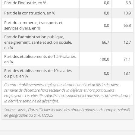
Part de l'industrie, en %
0,0
6,3
Part de la construction, en %
0,0
10,9
Part du commerce, transports et
0,0
65,3
services divers, en %
Part de l'administration publique,
enseignement, santé et action sociale,
66,7
12,7
en %
Part des établissements de 1 à 9 salariés,
100,0
71,1
en %
Part des établissements de 10 salariés
0,0
18,1
ou plus, en %
Champ : établissements employeurs durant l'année et actifs la dernière
semaine de décembre hors secteur de la défense et hors particuliers
employeurs. Les effectifs salariés correspondent ici aux postes présents durant
la dernière semaine de décembre.
Source : Insee, Flores (Fichier localisé des rémunérations et de l'emploi salarié)
en géographie au 01/01/2025