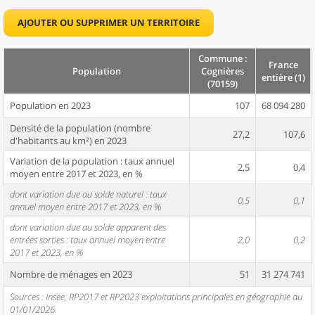
AJOUTER OU SUPPRIMER UN TERRITOIRE
Commune :
France
Population
Cognières
entière (1)
(70159)
Population en 2023
107
68 094 280
Densité de la population (nombre
27,2
107,6
d'habitants au km²) en 2023
Variation de la population : taux annuel
2,5
0,4
moyen entre 2017 et 2023, en %
dont variation due au solde naturel : taux
0,5
0,1
annuel moyen entre 2017 et 2023, en %
dont variation due au solde apparent des
entrées sorties : taux annuel moyen entre
2,0
0,2
2017 et 2023, en %
Nombre de ménages en 2023
51
31 274 741
Sources : Insee, RP2017 et RP2023 exploitations principales en géographie au
01/01/2026