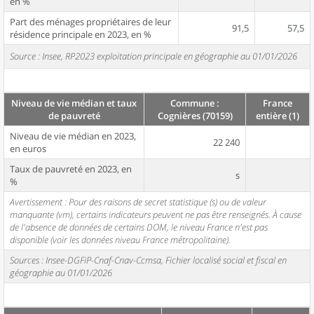
en %
Part des ménages propriétaires de leur
91,5
57,5
résidence principale en 2023, en %
Source : Insee, RP2023 exploitation principale en géographie au 01/01/2026
Niveau de vie médian et taux
Commune :
France
de pauvreté
Cognières (70159)
entière (1)
Niveau de vie médian en 2023,
22 240
en euros
Taux de pauvreté en 2023, en
s
%
Avertissement : Pour des raisons de secret statistique (s) ou de valeur
manquante (vm), certains indicateurs peuvent ne pas être renseignés. À cause
de l'absence de données de certains DOM, le niveau France n'est pas
disponible (voir les données niveau France métropolitaine).
Sources : Insee-DGFiP-Cnaf-Cnav-Ccmsa, Fichier localisé social et fiscal en
géographie au 01/01/2026