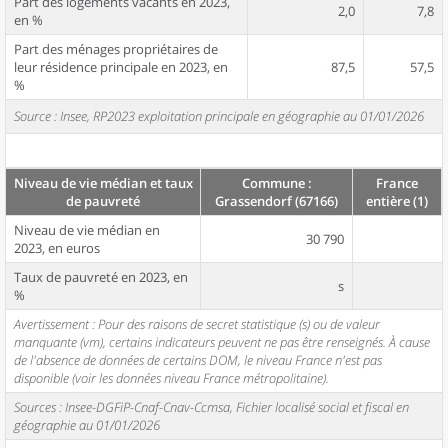
Part des logements vacants en 2023,
2,0
7,8
en %
Part des ménages propriétaires de
leur résidence principale en 2023, en
87,5
57,5
%
Source : Insee, RP2023 exploitation principale en géographie au 01/01/2026
Niveau de vie médian et taux
Commune :
France
de pauvreté
Grassendorf (67166)
entière (1)
Niveau de vie médian en
30 790
2023, en euros
Taux de pauvreté en 2023, en
s
%
Avertissement : Pour des raisons de secret statistique (s) ou de valeur
manquante (vm), certains indicateurs peuvent ne pas être renseignés. À cause
de l'absence de données de certains DOM, le niveau France n'est pas
disponible (voir les données niveau France métropolitaine).
Sources : Insee-DGFiP-Cnaf-Cnav-Ccmsa, Fichier localisé social et fiscal en
géographie au 01/01/2026