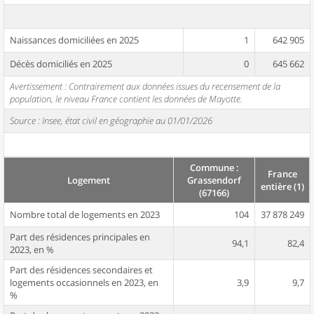
Naissances domiciliées en 2025
1
642 905
Décès domiciliés en 2025
0
645 662
Avertissement : Contrairement aux données issues du recensement de la
population, le niveau France contient les données de Mayotte.
Source : Insee, état civil en géographie au 01/01/2026
Commune :
France
Logement
Grassendorf
entière (1)
(67166)
Nombre total de logements en 2023
104
37 878 249
Part des résidences principales en
94,1
82,4
2023, en %
Part des résidences secondaires et
logements occasionnels en 2023, en
3,9
9,7
%