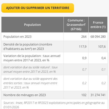
AJOUTER OU SUPPRIMER UN TERRITOIRE
Commune :
France
Population
Grassendorf
entière (1)
(67166)
Population en 2023
264
68 094 280
Densité de la population (nombre
117,9
107,6
d'habitants au km²) en 2023
Variation de la population : taux annuel
0,9
0,4
moyen entre 2017 et 2023, en %
dont variation due au solde naturel : taux
0,7
0,1
annuel moyen entre 2017 et 2023, en %
dont variation due au solde apparent des
entrées sorties : taux annuel moyen entre
0,2
0,2
2017 et 2023, en %
Nombre de ménages en 2023
102
31 274 741
Sources : Insee, RP2017 et RP2023 exploitations principales en géographie au
01/01/2026