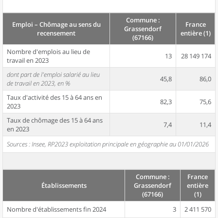
Commune :
Emploi – Chômage au sens du
France
Grassendorf
recensement
entière (1)
(67166)
Nombre d'emplois au lieu de
13
28 149 174
travail en 2023
dont part de l'emploi salarié au lieu
45,8
86,0
de travail en 2023, en %
Taux d'activité des 15 à 64 ans en
82,3
75,6
2023
Taux de chômage des 15 à 64 ans
7,4
11,4
en 2023
Sources : Insee, RP2023 exploitation principale en géographie au 01/01/2026
Commune :
France
Établissements
Grassendorf
entière
(67166)
(1)
Nombre d'établissements fin 2024
3
2 411 570