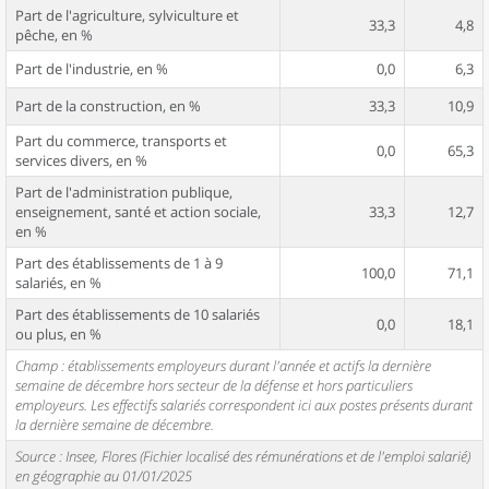
Part de l'agriculture, sylviculture et
33,3
4,8
pêche, en %
Part de l'industrie, en %
0,0
6,3
Part de la construction, en %
33,3
10,9
Part du commerce, transports et
0,0
65,3
services divers, en %
Part de l'administration publique,
enseignement, santé et action sociale,
33,3
12,7
en %
Part des établissements de 1 à 9
100,0
71,1
salariés, en %
Part des établissements de 10 salariés
0,0
18,1
ou plus, en %
Champ : établissements employeurs durant l'année et actifs la dernière
semaine de décembre hors secteur de la défense et hors particuliers
employeurs. Les effectifs salariés correspondent ici aux postes présents durant
la dernière semaine de décembre.
Source : Insee, Flores (Fichier localisé des rémunérations et de l'emploi salarié)
en géographie au 01/01/2025