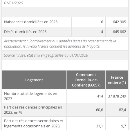
01/01/2026
Naissances domiciliées en 2025
6
642 905
Décès domiciliés en 2025
4
645 662
Avertissement : Contrairement aux données issues du recensement de la
population, le niveau France contient les données de Mayotte.
Source : Insee, état civil en géographie au 01/01/2026
Commune :
France
Logement
Corneilla-de-
entière (1)
Conflent (66057)
Nombre total de logements en
414
37 878 249
2023
Part des résidences principales en
60,6
82,4
2023, en %
Part des résidences secondaires et
logements occasionnels en 2023,
31,1
9,7