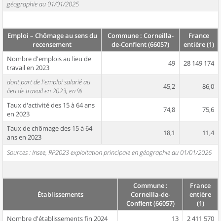
géographie au 01/01/2025
Emploi – Chômage au sens du
Commune : Corneilla-
France
recensement
de-Conflent (66057)
entière (1)
Nombre d'emplois au lieu de
49
28 149 174
travail en 2023
dont part de l'emploi salarié au
45,2
86,0
lieu de travail en 2023, en %
Taux d'activité des 15 à 64 ans
74,8
75,6
en 2023
Taux de chômage des 15 à 64
18,1
11,4
ans en 2023
Sources : Insee, RP2023 exploitation principale en géographie au 01/01/2026
Commune :
France
Établissements
Corneilla-de-
entière
Conflent (66057)
(1)
Nombre d'établissements fin 2024
13
2 411 570