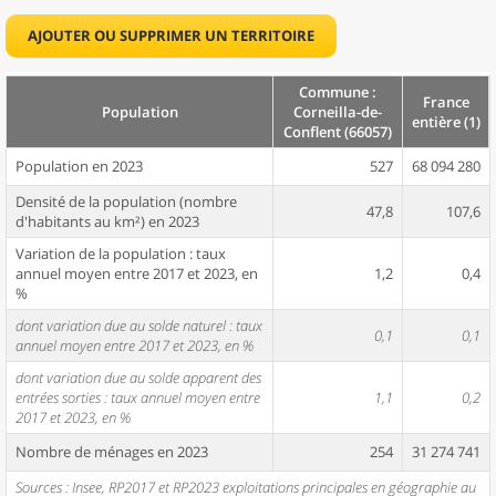
AJOUTER OU SUPPRIMER UN TERRITOIRE
Commune :
France
Population
Corneilla-de-
entière (1)
Conflent (66057)
Population en 2023
527
68 094 280
Densité de la population (nombre
47,8
107,6
d'habitants au km²) en 2023
Variation de la population : taux
annuel moyen entre 2017 et 2023, en
1,2
0,4
%
dont variation due au solde naturel : taux
0,1
0,1
annuel moyen entre 2017 et 2023, en %
dont variation due au solde apparent des
entrées sorties : taux annuel moyen entre
1,1
0,2
2017 et 2023, en %
Nombre de ménages en 2023
254
31 274 741
Sources : Insee, RP2017 et RP2023 exploitations principales en géographie au