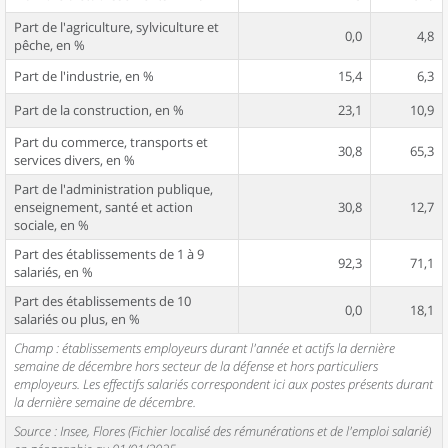
Part de l'agriculture, sylviculture et
0,0
4,8
pêche, en %
Part de l'industrie, en %
15,4
6,3
Part de la construction, en %
23,1
10,9
Part du commerce, transports et
30,8
65,3
services divers, en %
Part de l'administration publique,
enseignement, santé et action
30,8
12,7
sociale, en %
Part des établissements de 1 à 9
92,3
71,1
salariés, en %
Part des établissements de 10
0,0
18,1
salariés ou plus, en %
Champ : établissements employeurs durant l'année et actifs la dernière
semaine de décembre hors secteur de la défense et hors particuliers
employeurs. Les effectifs salariés correspondent ici aux postes présents durant
la dernière semaine de décembre.
Source : Insee, Flores (Fichier localisé des rémunérations et de l'emploi salarié)