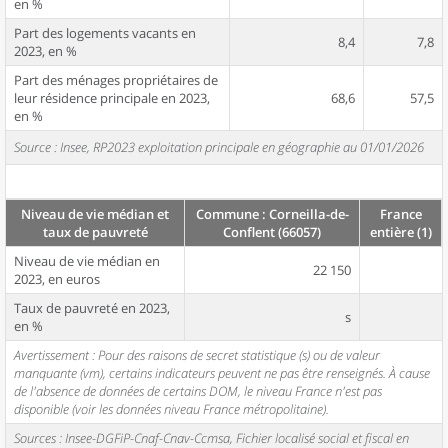
en %
Part des logements vacants en
8,4
7,8
2023, en %
Part des ménages propriétaires de
leur résidence principale en 2023,
68,6
57,5
en %
Source : Insee, RP2023 exploitation principale en géographie au 01/01/2026
Niveau de vie médian et
Commune : Corneilla-de-
France
taux de pauvreté
Conflent (66057)
entière (1)
Niveau de vie médian en
22 150
2023, en euros
Taux de pauvreté en 2023,
s
en %
Avertissement : Pour des raisons de secret statistique (s) ou de valeur
manquante (vm), certains indicateurs peuvent ne pas être renseignés. À cause
de l'absence de données de certains DOM, le niveau France n'est pas
disponible (voir les données niveau France métropolitaine).
Sources : Insee-DGFiP-Cnaf-Cnav-Ccmsa, Fichier localisé social et fiscal en