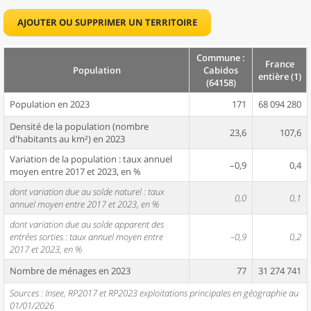
AJOUTER OU SUPPRIMER UN TERRITOIRE
Commune :
France
Population
Cabidos
entière (1)
(64158)
Population en 2023
171
68 094 280
Densité de la population (nombre
23,6
107,6
d'habitants au km²) en 2023
Variation de la population : taux annuel
–0,9
0,4
moyen entre 2017 et 2023, en %
dont variation due au solde naturel : taux
0,0
0,1
annuel moyen entre 2017 et 2023, en %
dont variation due au solde apparent des
entrées sorties : taux annuel moyen entre
–0,9
0,2
2017 et 2023, en %
Nombre de ménages en 2023
77
31 274 741
Sources : Insee, RP2017 et RP2023 exploitations principales en géographie au
01/01/2026