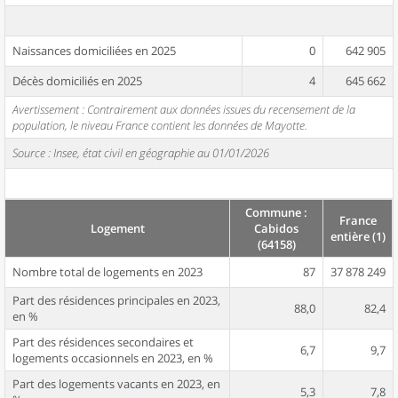
Naissances domiciliées en 2025
0
642 905
Décès domiciliés en 2025
4
645 662
Avertissement : Contrairement aux données issues du recensement de la
population, le niveau France contient les données de Mayotte.
Source : Insee, état civil en géographie au 01/01/2026
Commune :
France
Logement
Cabidos
entière (1)
(64158)
Nombre total de logements en 2023
87
37 878 249
Part des résidences principales en 2023,
88,0
82,4
en %
Part des résidences secondaires et
6,7
9,7
logements occasionnels en 2023, en %
Part des logements vacants en 2023, en
5,3
7,8