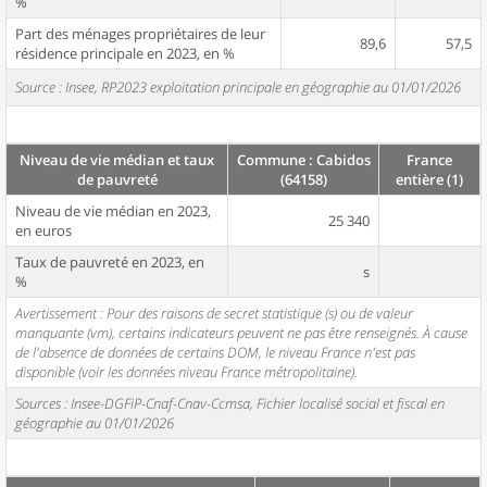
%
Part des ménages propriétaires de leur
89,6
57,5
résidence principale en 2023, en %
Source : Insee, RP2023 exploitation principale en géographie au 01/01/2026
Niveau de vie médian et taux
Commune : Cabidos
France
de pauvreté
(64158)
entière (1)
Niveau de vie médian en 2023,
25 340
en euros
Taux de pauvreté en 2023, en
s
%
Avertissement : Pour des raisons de secret statistique (s) ou de valeur
manquante (vm), certains indicateurs peuvent ne pas être renseignés. À cause
de l'absence de données de certains DOM, le niveau France n'est pas
disponible (voir les données niveau France métropolitaine).
Sources : Insee-DGFiP-Cnaf-Cnav-Ccmsa, Fichier localisé social et fiscal en
géographie au 01/01/2026