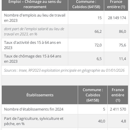
Emploi – Chômage au sens du
Commune :
France
recensement
Cabidos (64158)
entière (1)
Nombre d'emplois au lieu de travail
15
28 149 174
en 2023
dont part de l'emploi salarié au lieu de
66,2
86,0
travail en 2023, en %
Taux d'activité des 15 à 64 ans en
72,0
75,6
2023
Taux de chômage des 15 à 64 ans
6,5
11,4
en 2023
Sources : Insee, RP2023 exploitation principale en géographie au 01/01/2026
Commune :
France
Établissements
Cabidos
entière
(64158)
(1)
Nombre d'établissements fin 2024
5
2 411 570
Part de l'agriculture, sylviculture et
40,0
4,8
pêche, en %