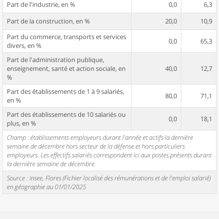
Part de l'industrie, en %
0,0
6,3
Part de la construction, en %
20,0
10,9
Part du commerce, transports et services
0,0
65,3
divers, en %
Part de l'administration publique,
enseignement, santé et action sociale, en
40,0
12,7
%
Part des établissements de 1 à 9 salariés,
80,0
71,1
en %
Part des établissements de 10 salariés ou
0,0
18,1
plus, en %
Champ : établissements employeurs durant l'année et actifs la dernière
semaine de décembre hors secteur de la défense et hors particuliers
employeurs. Les effectifs salariés correspondent ici aux postes présents durant
la dernière semaine de décembre.
Source : Insee, Flores (Fichier localisé des rémunérations et de l'emploi salarié)
en géographie au 01/01/2025