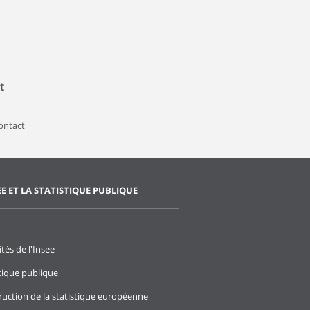
t
contact
EE ET LA STATISTIQUE PUBLIQUE
ités de l'Insee
stique publique
ruction de la statistique européenne