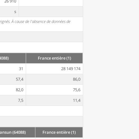
26 910
s
seignés. À cause de l'absence de données de
4088)
France entière (1)
31
28 149 174
57,4
86,0
82,0
75,6
7,5
11,4
ansun (64088)
France entière (1)