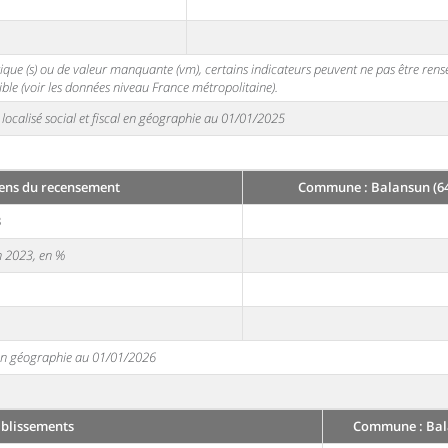
stique (s) ou de valeur manquante (vm), certains indicateurs peuvent ne pas être ren
ble (voir les données niveau France métropolitaine).
localisé social et fiscal en géographie au 01/01/2025
ens du recensement
Commune : Balansun (6
3
en 2023, en %
e en géographie au 01/01/2026
ablissements
Commune : Bal