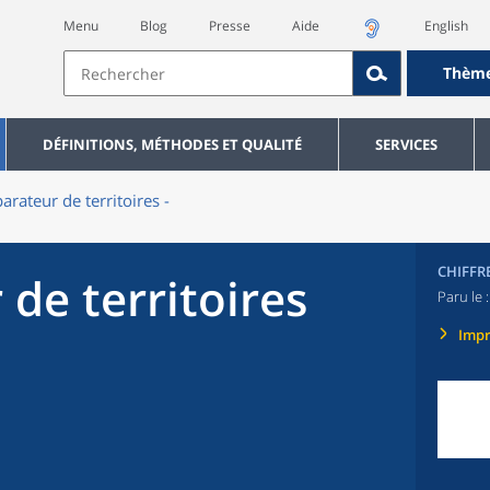
Menu
Blog
Presse
Aide
English
Thèm
DÉFINITIONS, MÉTHODES ET QUALITÉ
SERVICES
rateur de territoires -
CHIFFR
de territoires
Paru le 
Imp