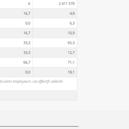
6
2 411 570
16,7
4,8
0,0
6,3
16,7
10,9
33,3
65,3
33,3
12,7
66,7
71,1
0,0
18,1
uliers employeurs. Les effectifs salariés