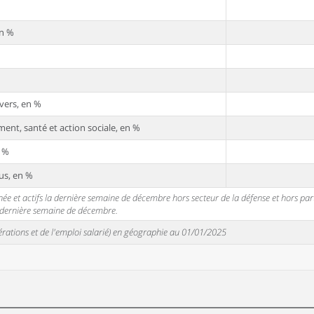
en %
vers, en %
ent, santé et action sociale, en %
n %
us, en %
 et actifs la dernière semaine de décembre hors secteur de la défense et hors partic
a dernière semaine de décembre.
unérations et de l'emploi salarié) en géographie au 01/01/2025