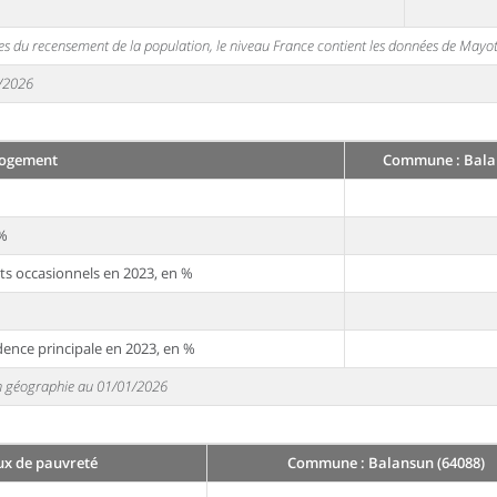
s du recensement de la population, le niveau France contient les données de Mayot
1/2026
ogement
Commune : Balan
 %
ts occasionnels en 2023, en %
dence principale en 2023, en %
 en géographie au 01/01/2026
ux de pauvreté
Commune : Balansun (64088)