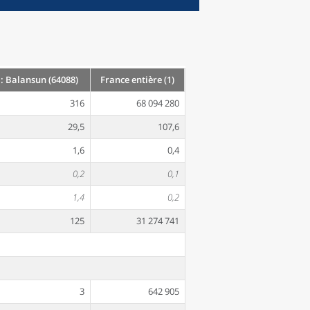
 Balansun (64088)
France entière (1)
316
68 094 280
29,5
107,6
1,6
0,4
0,2
0,1
1,4
0,2
125
31 274 741
3
642 905