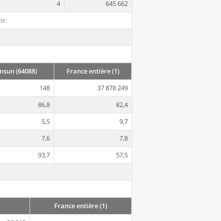
4
645 662
te.
sun (64088)
France entière (1)
148
37 878 249
86,8
82,4
5,5
9,7
7,6
7,8
93,7
57,5
France entière (1)