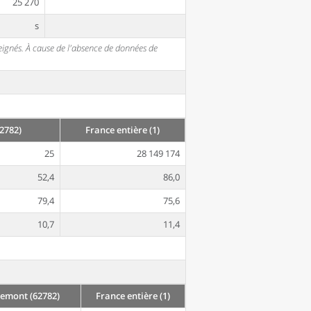
25 270
s
seignés. À cause de l'absence de données de
2782)
France entière (1)
25
28 149 174
52,4
86,0
79,4
75,6
10,7
11,4
emont (62782)
France entière (1)