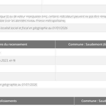
stique (s) ou de valeur manquante (vm), certains indicateurs peuvent ne pas être ren
ble (voir les données niveau France métropolitaine).
localisé social et fiscal en géographie au 01/01/2026
ns du recensement
Commune : Saudemont (6
3
en 2023, en %
e en géographie au 01/01/2026
blissements
Commune : Saud