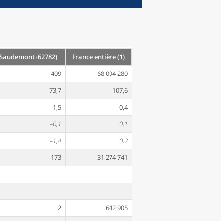
Saudemont (62782)
France entière (1)
409
68 094 280
73,7
107,6
–1,5
0,4
–0,1
0,1
–1,4
0,2
173
31 274 741
2
642 905