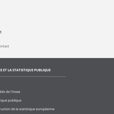
t
contact
EE ET LA STATISTIQUE PUBLIQUE
ités de l'Insee
stique publique
ruction de la statistique européenne