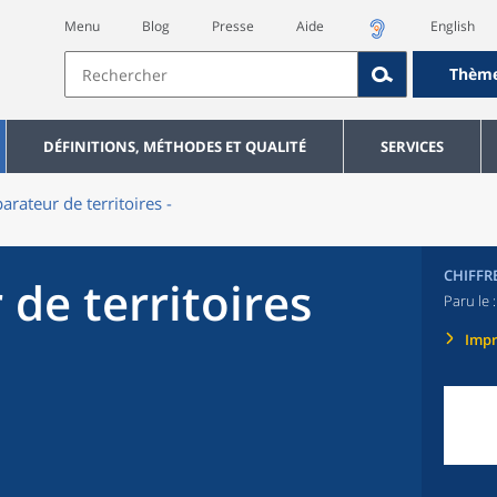
Menu
Blog
Presse
Aide
English
Thèm
DÉFINITIONS, MÉTHODES ET QUALITÉ
SERVICES
rateur de territoires -
CHIFFR
de territoires
Paru le 
Imp