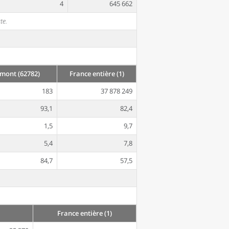
4
645 662
te.
mont (62782)
France entière (1)
183
37 878 249
93,1
82,4
1,5
9,7
5,4
7,8
84,7
57,5
France entière (1)