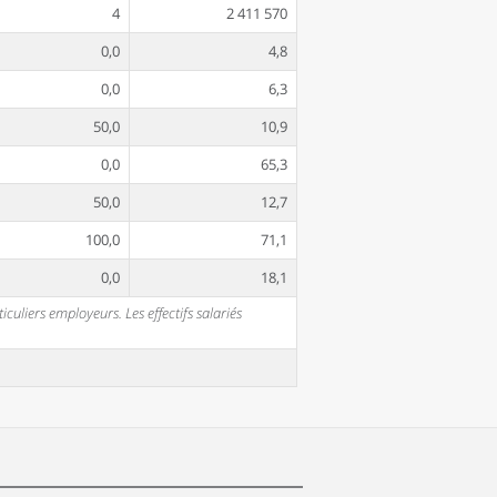
4
2 411 570
0,0
4,8
0,0
6,3
50,0
10,9
0,0
65,3
50,0
12,7
100,0
71,1
0,0
18,1
uliers employeurs. Les effectifs salariés