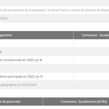
s du recensement de la population, le niveau France contient les données de Mayot
1/2026
ogement
Commune : Saude
 %
ts occasionnels en 2023, en %
dence principale en 2023, en %
 en géographie au 01/01/2026
x de pauvreté
Commune : Saudemont (62782)