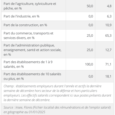
Part de l'agriculture, sylviculture et
50,0
4,8
pêche, en %
Part de l'industrie, en %
0,0
6,3
Part de la construction, en %
0,0
10,9
Part du commerce, transports et
25,0
65,3
services divers, en %
Part de l'administration publique,
enseignement, santé et action sociale,
25,0
12,7
en %
Part des établissements de 1 à 9
100,0
71,1
salariés, en %
Part des établissements de 10 salariés
0,0
18,1
ou plus, en %
Champ : établissements employeurs durant l'année et actifs la dernière
semaine de décembre hors secteur de la défense et hors particuliers
employeurs. Les effectifs salariés correspondent ici aux postes présents durant
la dernière semaine de décembre.
Source : Insee, Flores (Fichier localisé des rémunérations et de l'emploi salarié)
en géographie au 01/01/2025