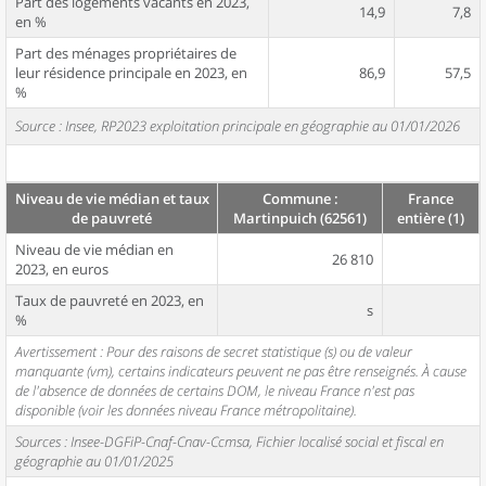
Part des logements vacants en 2023,
14,9
7,8
en %
Part des ménages propriétaires de
leur résidence principale en 2023, en
86,9
57,5
%
Source : Insee, RP2023 exploitation principale en géographie au 01/01/2026
Niveau de vie médian et taux
Commune :
France
de pauvreté
Martinpuich (62561)
entière (1)
Niveau de vie médian en
26 810
2023, en euros
Taux de pauvreté en 2023, en
s
%
Avertissement : Pour des raisons de secret statistique (s) ou de valeur
manquante (vm), certains indicateurs peuvent ne pas être renseignés. À cause
de l'absence de données de certains DOM, le niveau France n'est pas
disponible (voir les données niveau France métropolitaine).
Sources : Insee-DGFiP-Cnaf-Cnav-Ccmsa, Fichier localisé social et fiscal en
géographie au 01/01/2025