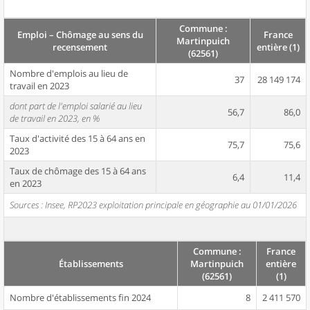
Commune :
Emploi – Chômage au sens du
France
Martinpuich
recensement
entière (1)
(62561)
Nombre d'emplois au lieu de
37
28 149 174
travail en 2023
dont part de l'emploi salarié au lieu
56,7
86,0
de travail en 2023, en %
Taux d'activité des 15 à 64 ans en
75,7
75,6
2023
Taux de chômage des 15 à 64 ans
6,4
11,4
en 2023
Sources : Insee, RP2023 exploitation principale en géographie au 01/01/2026
Commune :
France
Établissements
Martinpuich
entière
(62561)
(1)
Nombre d'établissements fin 2024
8
2 411 570