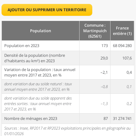
AJOUTER OU SUPPRIMER UN TERRITOIRE
Commune :
France
Population
Martinpuich
entière (1)
(62561)
Population en 2023
173
68 094 280
Densité de la population (nombre
29,0
107,6
d'habitants au km²) en 2023
Variation de la population : taux annuel
–2,1
0,4
moyen entre 2017 et 2023, en %
dont variation due au solde naturel : taux
–0,8
0,1
annuel moyen entre 2017 et 2023, en %
dont variation due au solde apparent des
entrées sorties : taux annuel moyen entre
–1,3
0,2
2017 et 2023, en %
Nombre de ménages en 2023
87
31 274 741
Sources : Insee, RP2017 et RP2023 exploitations principales en géographie au
01/01/2026