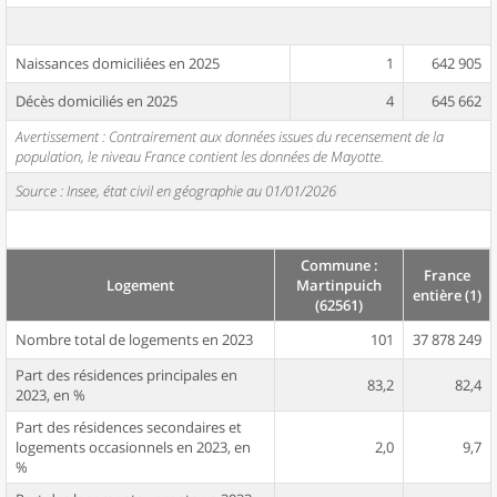
Naissances domiciliées en 2025
1
642 905
Décès domiciliés en 2025
4
645 662
Avertissement : Contrairement aux données issues du recensement de la
population, le niveau France contient les données de Mayotte.
Source : Insee, état civil en géographie au 01/01/2026
Commune :
France
Logement
Martinpuich
entière (1)
(62561)
Nombre total de logements en 2023
101
37 878 249
Part des résidences principales en
83,2
82,4
2023, en %
Part des résidences secondaires et
logements occasionnels en 2023, en
2,0
9,7
%