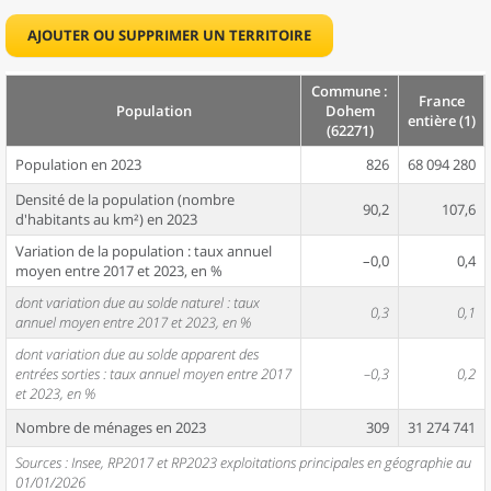
AJOUTER OU SUPPRIMER UN TERRITOIRE
Commune :
France
Population
Dohem
entière (1)
(62271)
Population en 2023
826
68 094 280
Densité de la population (nombre
90,2
107,6
d'habitants au km²) en 2023
Variation de la population : taux annuel
–0,0
0,4
moyen entre 2017 et 2023, en %
dont variation due au solde naturel : taux
0,3
0,1
annuel moyen entre 2017 et 2023, en %
dont variation due au solde apparent des
entrées sorties : taux annuel moyen entre 2017
–0,3
0,2
et 2023, en %
Nombre de ménages en 2023
309
31 274 741
Sources : Insee, RP2017 et RP2023 exploitations principales en géographie au
01/01/2026