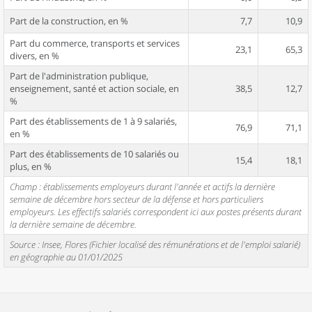
Part de la construction, en %
7,7
10,9
Part du commerce, transports et services
23,1
65,3
divers, en %
Part de l'administration publique,
enseignement, santé et action sociale, en
38,5
12,7
%
Part des établissements de 1 à 9 salariés,
76,9
71,1
en %
Part des établissements de 10 salariés ou
15,4
18,1
plus, en %
Champ : établissements employeurs durant l'année et actifs la dernière
semaine de décembre hors secteur de la défense et hors particuliers
employeurs. Les effectifs salariés correspondent ici aux postes présents durant
la dernière semaine de décembre.
Source : Insee, Flores (Fichier localisé des rémunérations et de l'emploi salarié)
en géographie au 01/01/2025