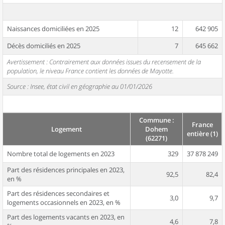
Naissances domiciliées en 2025
12
642 905
Décès domiciliés en 2025
7
645 662
Avertissement : Contrairement aux données issues du recensement de la
population, le niveau France contient les données de Mayotte.
Source : Insee, état civil en géographie au 01/01/2026
Commune :
France
Logement
Dohem
entière (1)
(62271)
Nombre total de logements en 2023
329
37 878 249
Part des résidences principales en 2023,
92,5
82,4
en %
Part des résidences secondaires et
3,0
9,7
logements occasionnels en 2023, en %
Part des logements vacants en 2023, en
4,6
7,8