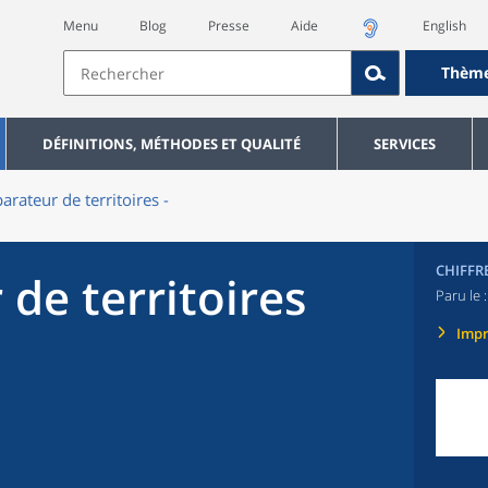
Menu
Blog
Presse
Aide
English
Thèm
DÉFINITIONS, MÉTHODES ET QUALITÉ
SERVICES
rateur de territoires -
CHIFFR
de territoires
Paru le 
Imp