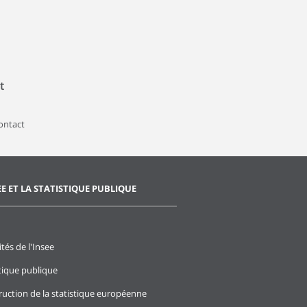
t
contact
EE ET LA STATISTIQUE PUBLIQUE
ités de l'Insee
stique publique
ruction de la statistique européenne