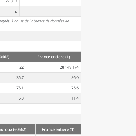
27 310
s
seignés. À cause de l'absence de données de
0662)
France entière (1)
22
28 149 174
36,7
86,0
78,1
75,6
6,3
11,4
uroux (60662)
France entière (1)