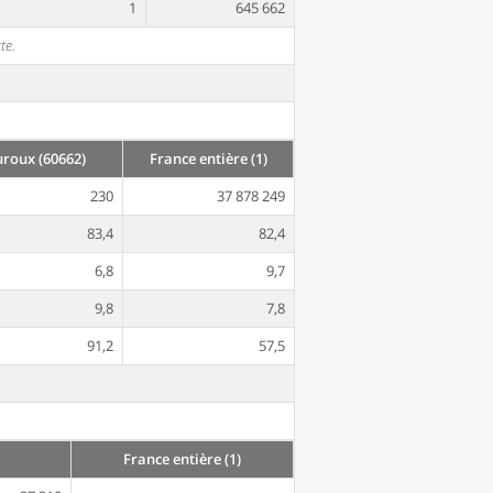
1
645 662
te.
roux (60662)
France entière (1)
230
37 878 249
83,4
82,4
6,8
9,7
9,8
7,8
91,2
57,5
France entière (1)