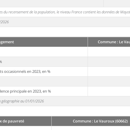
s du recensement de la population, le niveau France contient les données de Mayot
1/2026
ogement
Commune : Le Vau
 %
ts occasionnels en 2023, en %
dence principale en 2023, en %
 en géographie au 01/01/2026
x de pauvreté
Commune : Le Vauroux (60662)