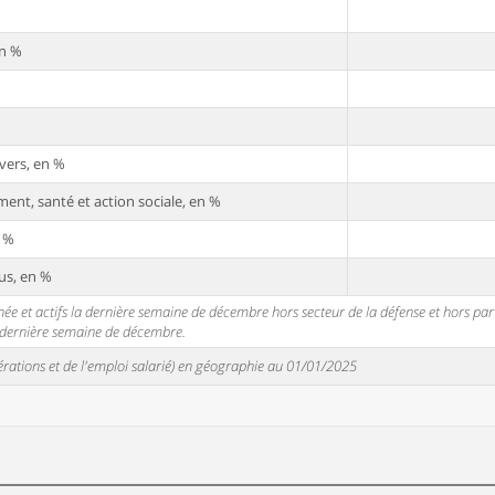
en %
vers, en %
ent, santé et action sociale, en %
n %
us, en %
 et actifs la dernière semaine de décembre hors secteur de la défense et hors partic
a dernière semaine de décembre.
unérations et de l'emploi salarié) en géographie au 01/01/2025