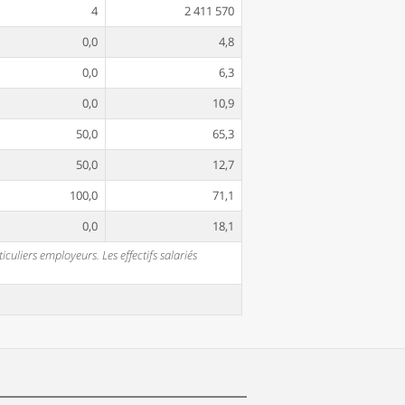
4
2 411 570
0,0
4,8
0,0
6,3
0,0
10,9
50,0
65,3
50,0
12,7
100,0
71,1
0,0
18,1
uliers employeurs. Les effectifs salariés