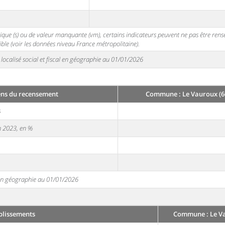
stique (s) ou de valeur manquante (vm), certains indicateurs peuvent ne pas être ren
ble (voir les données niveau France métropolitaine).
localisé social et fiscal en géographie au 01/01/2026
ens du recensement
Commune : Le Vauroux (6
3
en 2023, en %
e en géographie au 01/01/2026
blissements
Commune : Le Va