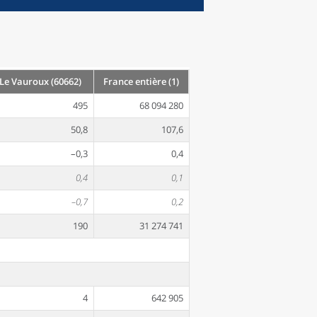
Le Vauroux (60662)
France entière (1)
495
68 094 280
50,8
107,6
–0,3
0,4
0,4
0,1
–0,7
0,2
190
31 274 741
4
642 905