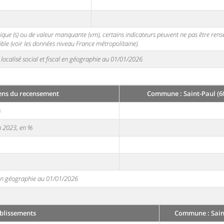
stique (s) ou de valeur manquante (vm), certains indicateurs peuvent ne pas être ren
ble (voir les données niveau France métropolitaine).
localisé social et fiscal en géographie au 01/01/2026
ens du recensement
Commune : Saint-Paul (6
3
en 2023, en %
e en géographie au 01/01/2026
blissements
Commune : Saint