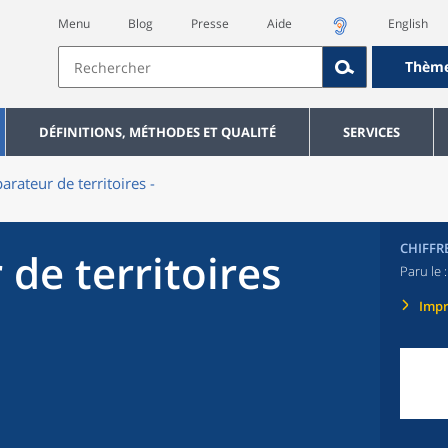
Menu
Blog
Presse
Aide
English
Thèm
DÉFINITIONS, MÉTHODES ET QUALITÉ
SERVICES
rateur de territoires -
CHIFFR
de territoires
Paru le 
Imp