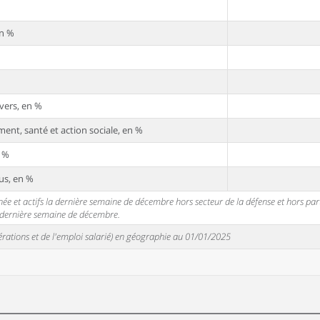
en %
vers, en %
ent, santé et action sociale, en %
n %
us, en %
 et actifs la dernière semaine de décembre hors secteur de la défense et hors partic
a dernière semaine de décembre.
unérations et de l'emploi salarié) en géographie au 01/01/2025