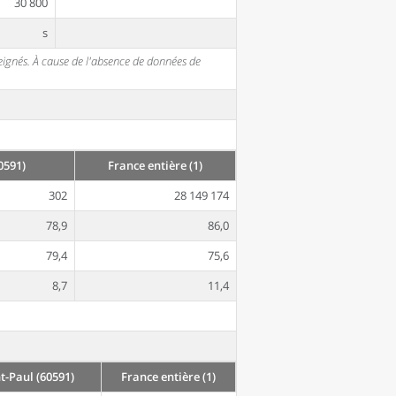
30 800
s
seignés. À cause de l'absence de données de
0591)
France entière (1)
302
28 149 174
78,9
86,0
79,4
75,6
8,7
11,4
-Paul (60591)
France entière (1)