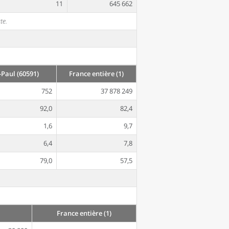
11
645 662
te.
Paul (60591)
France entière (1)
752
37 878 249
92,0
82,4
1,6
9,7
6,4
7,8
79,0
57,5
France entière (1)