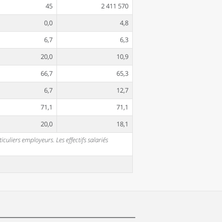
45
2 411 570
0,0
4,8
6,7
6,3
20,0
10,9
66,7
65,3
6,7
12,7
71,1
71,1
20,0
18,1
uliers employeurs. Les effectifs salariés