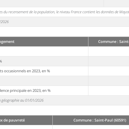
s du recensement de la population, le niveau France contient les données de Mayot
1/2026
ogement
Commune : Saint-
 %
ts occasionnels en 2023, en %
dence principale en 2023, en %
 en géographie au 01/01/2026
ux de pauvreté
Commune : Saint-Paul (60591)