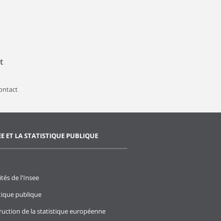
t
contact
EE ET LA STATISTIQUE PUBLIQUE
ités de l'Insee
stique publique
ruction de la statistique européenne