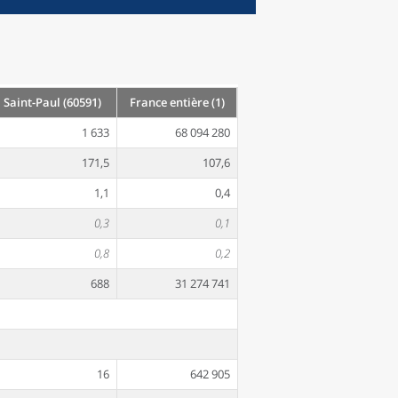
Saint-Paul (60591)
France entière (1)
1 633
68 094 280
171,5
107,6
1,1
0,4
0,3
0,1
0,8
0,2
688
31 274 741
16
642 905