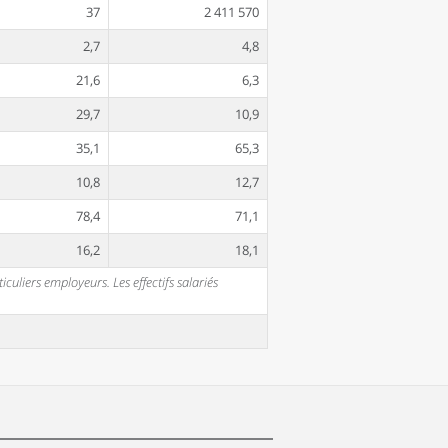
37
2 411 570
2,7
4,8
21,6
6,3
29,7
10,9
35,1
65,3
10,8
12,7
78,4
71,1
16,2
18,1
uliers employeurs. Les effectifs salariés