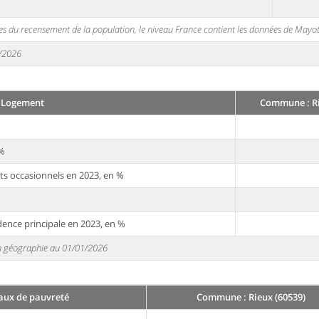
s du recensement de la population, le niveau France contient les données de Mayot
1/2026
Logement
Commune : Ri
 %
ts occasionnels en 2023, en %
dence principale en 2023, en %
 en géographie au 01/01/2026
taux de pauvreté
Commune : Rieux (60539)