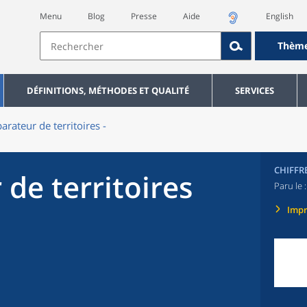
Menu
Blog
Presse
Aide
English
Thèm
DÉFINITIONS, MÉTHODES ET QUALITÉ
SERVICES
rateur de territoires -
CHIFFR
de territoires
Paru le 
Imp