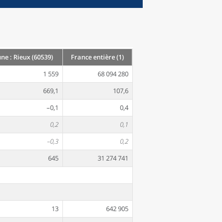
e : Rieux (60539)
France entière (1)
1 559
68 094 280
669,1
107,6
–0,1
0,4
0,2
0,1
–0,3
0,2
645
31 274 741
13
642 905