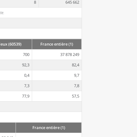
8
645 662
te.
eux (60539)
France entière (1)
700
37 878 249
92,3
82,4
0,4
9,7
7,3
7,8
77,9
57,5
France entière (1)