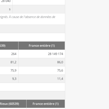
28 040
s
seignés. À cause de l'absence de données de
539)
France entière (1)
264
28 149 174
81,2
86,0
75,9
75,6
9,3
11,4
ieux (60539)
France entière (1)