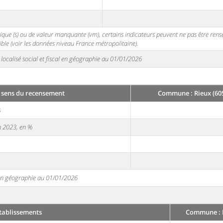
stique (s) ou de valeur manquante (vm), certains indicateurs peuvent ne pas être ren
ble (voir les données niveau France métropolitaine).
localisé social et fiscal en géographie au 01/01/2026
 sens du recensement
Commune : Rieux (60
3
en 2023, en %
e en géographie au 01/01/2026
tablissements
Commune : R