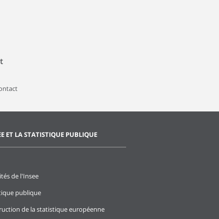
t
contact
EE ET LA STATISTIQUE PUBLIQUE
ités de l'Insee
stique publique
ruction de la statistique européenne