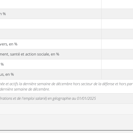
en %
vers, en %
ent, santé et action sociale, en %
n %
us, en %
 et actifs la dernière semaine de décembre hors secteur de la défense et hors partic
a dernière semaine de décembre.
unérations et de l'emploi salarié) en géographie au 01/01/2025